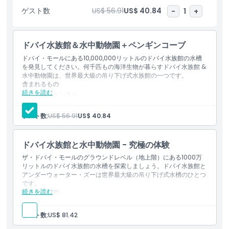
イ・モール水族館＆アンダーウォーターズーは街の中心で忘れられ
ゲスト数
US$ 56.91
US$ 40.84
-
1
+
ない水中の冒険を届けます。
ドバイ水族館＆水中動物園＋ペンギンコーブ
ハイライト
ドバイ・モールにある10,000,000リットルのドバイ水族館の水槽
を発見してください。何千匹もの海洋生物が暮らすドバイ水族館 &
水中動物園は、世界最大級の吊り下げ式水族館の一つです。
含まれるもの
含まれるもの
続きを読む
水族館トンネル
水中動物園
子供／大人ポリシー
水中 展望台
ゲスト数:
US$ 56.91
US$ 40.84
ペンギンコーブ
営業時間
ドバイ水族館と水中動物園 - 究極の体験
ザ・ドバイ・モールのグラウンドレベル（地上階）にある1000万
場所
リットルのドバイ水族館の水槽を探索しましょう。ドバイ水族館と
アンダーウォーター・ズーは世界最大級の吊り下げ式水槽のひとつ
です。
続きを読む
含まれるもの
キャンセルポリシー
アンダーウォーター・ズーのアクアリウムトンネル
ペンギンコーブと幼鳥飼育エリア
ゲスト数:
US$ 81.42
ガラス底ボート乗船
魚の給餌体験（実施は状況により異なります）