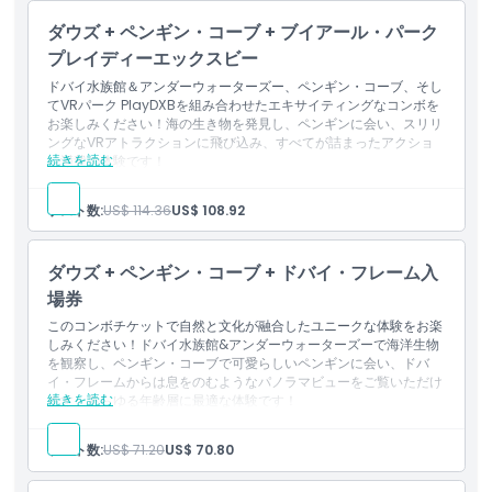
AED 20の飲食バウチャー（1枚）
ダウズ + ペンギン・コーブ + ブイアール・パーク
ドバイ水族館公式ストアで使用できるAED 20のバウチャー（1
枚）
プレイディーエックスビー
ドバイ水族館＆アンダーウォーターズー、ペンギン・コーブ、そし
てVRパーク PlayDXBを組み合わせたエキサイティングなコンボを
お楽しみください！海の生き物を発見し、ペンギンに会い、スリリ
ングなVRアトラクションに飛び込み、すべてが詰まったアクショ
続きを読む
ン満載の体験です！
含まれるもの
ドバイモール水族館を探索：トンネル、アンダーウォーターズ
ゲスト数:
US$ 114.36
US$ 108.92
ー、展望エリア、そしてペンギン・コーブ。
VRパーク ドバイの「Pay & Play」パス。ライドやゲームに使
える275 AEDのクレジット付き。
ダウズ + ペンギン・コーブ + ドバイ・フレーム入
場券
このコンボチケットで自然と文化が融合したユニークな体験をお楽
しみください！ドバイ水族館&アンダーウォーターズーで海洋生物
を観察し、ペンギン・コーブで可愛らしいペンギンに会い、ドバ
イ・フレームからは息をのむようなパノラマビューをご覧いただけ
続きを読む
ます。あらゆる年齢層に最適な体験です！
含まれる内容
ドバイモール水族館を探索：トンネル、アンダーウォーターズ
ゲスト数:
US$ 71.20
US$ 70.80
ー、展望台、ペンギン・コーブ。
スカイデッキへのアクセス付きでドバイ・フレームを訪れ、旧