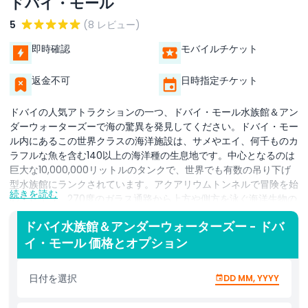
ドバイ・モール
5
(8 レビュー)
即時確認
モバイルチケット
返金不可
日時指定チケット
ドバイの人気アトラクションの一つ、ドバイ・モール水族館＆アン
ダーウォーターズーで海の驚異を発見してください。ドバイ・モー
ル内にあるこの世界クラスの海洋施設は、サメやエイ、何千ものカ
ラフルな魚を含む140以上の海洋種の生息地です。中心となるのは
巨大な10,000,000リットルのタンクで、世界でも有数の吊り下げ
型水族館にランクされています。アクアリウムトンネルで冒険を始
続きを読む
めましょう。270度のガラス通路から上方や側方を泳ぐ海洋生物の
息をのむような景観を楽しめます。メインタンクの上にあるアンダ
ドバイ水族館＆アンダーウォーターズー - ドバ
ーウォーターズーでは、巨大なカニ、遊び好きのカワウソ、飼育下
イ・モール 価格とオプション
で最大級の爬虫類の一つである伝説のキングクロコダイルに出会え
ます。家族やカップル、冒険好きに最適なこのアトラクションは、
エンターテインメントと教育を融合させており、給餌セッションや
日付を選択
DD MM, YYYY
グラスボトムボートの乗船などのユニークな体験を提供します。海
洋の発見に浸るもよし、家族での楽しい一日を過ごすもよし、ドバ