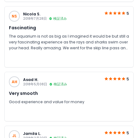
5
Nicola S.
NS
2018年7月28日
検証済み
Fascinating
The aquarium is not as big as I imagined it would be but still a
very fascinating experience as the rays and sharks swim over
your head. Really amazing. We went for the skip line pass and
got to go behind the scenes, a nice little tour, ride a glass
bottom boat. Feeding the fishes was fun. The underwater zoo
has quite a few interesting exhibits especially King Croc, size
of that blew me away. All in all kids and parents will enjoy their
visit. The only thing the photographs taken by the venue
5
Asad H.
AH
photographers are way too expensive and yet make the
2018年5月08日
検証済み
perfect memory, but be prepared to pay a fair bit for them
Very smooth
Good experience and value for money
5
Jamila L.
JL