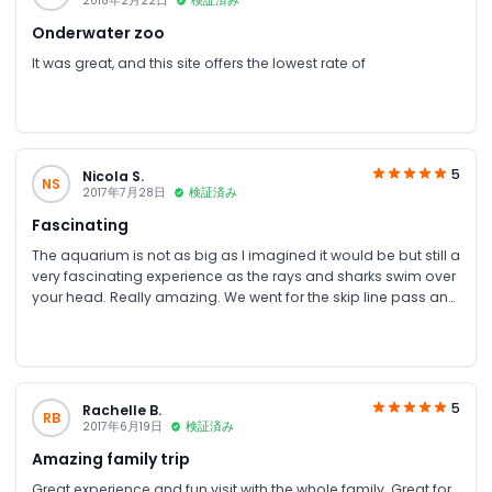
2018年2月22日
検証済み
Onderwater zoo
It was great, and this site offers the lowest rate of
5
Nicola S.
NS
2017年7月28日
検証済み
Fascinating
The aquarium is not as big as I imagined it would be but still a
very fascinating experience as the rays and sharks swim over
your head. Really amazing. We went for the skip line pass and
got to go behind the scenes, a nice little tour, ride a glass
bottom boat. Feeding the fishes was fun. The underwater zoo
has quite a few interesting exhibits especially King Croc, size
of that blew me away. All in all kids and parents will enjoy their
visit. The only thing the photographs taken by the venue
5
Rachelle B.
RB
photographers are way too expensive and yet make the
2017年6月19日
検証済み
perfect memory, but be prepared to pay a fair bit for them
Amazing family trip
Great experience and fun visit with the whole family. Great for