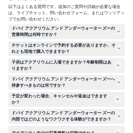
以下はよくある質問です。追加のご質問や詳細が必要な場合
は、ライブチャット、問い合わせフォーム、またはワッツアッ
プでお問い合わせください。
ドバイ アクアリウム アンド アンダーウォーター ズーの
営業時間は何時ですか？
アクアリウムは月曜日から木曜日の午前10時から午後11時
チケットはオンラインで予約する必要がありますか、そ
まで営業し、金曜日から日曜日は午前10時から深夜まで開
れとも現地で購入できますか？
いています。最終入場は閉館の45分前です（変更される
このウェブサイトで簡単にオンライン予約ができるほか、
場合がありますので、予約時にご確認ください）。
子供はアクアリウムに入場できますか？年齢制限はあ
現地のカウンターでもチケットを購入できます。
りますか？
15歳未満の子供は保護者の同伴かつ署名済み同意書が必要
ドバイ アクアリウム アンド アンダーウォーター ズーへ
で、2歳未満の子供は無料で入場できます。2歳以上の子
持参すべきものは何ですか？
供は大人と同じ料金が適用されます。
スマートフォンの予約確認画面または印刷したコピー、歩
予定が変わった場合、キャンセルや返金はできます
きやすい靴、個人写真用のカメラをお持ちください。特別
か？
な装備は必要ありません。
チケットは返金不可かつキャンセル不能ですので、ご予約
ドバイ アクアリウム アンド アンダーウォーター ズーの
前に予定を確定してください。
内部ではどのようなワクワクする体験ができますか？
140種類以上の海洋生物を見たり、270度の没入型アクア
アクアリウム内での写真撮影は可能ですか？