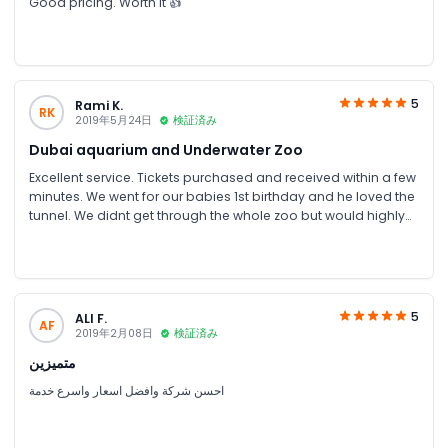
Good pricing. Worth it 👍
5
Rami K.
RK
2019年5月24日
検証済み
Dubai aquarium and Underwater Zoo
Excellent service. Tickets purchased and received within a few
minutes. We went for our babies 1st birthday and he loved the
tunnel. We didnt get through the whole zoo but would highly
recommend. We will be back when he is a bit older to see
more.
5
ALI F.
AF
2019年2月08日
検証済み
متميزين
احسن شركة وافضل اسعار واسرع خدمة