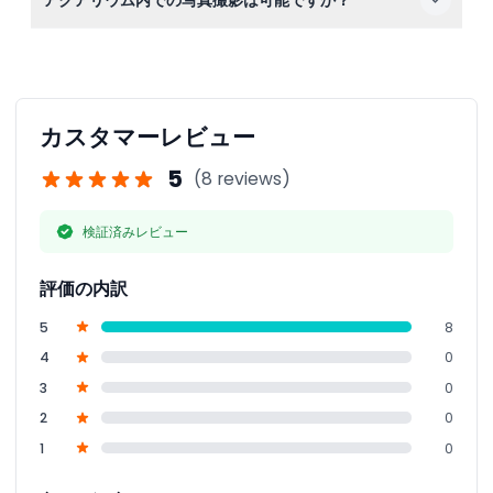
リウムトンネルを歩いたり、魚の餌やりセッションを見学
したり、カワウソや巨大カニ、巨大なキングクロコダイル
はい、個人使用のための写真撮影は可能ですので、水中の
がいるアンダーウォーター ズーも探検できます。
冒険の思い出を自由に残してください。
カスタマーレビュー
5
(8 reviews)
検証済みレビュー
評価の内訳
5
8
4
0
3
0
2
0
1
0