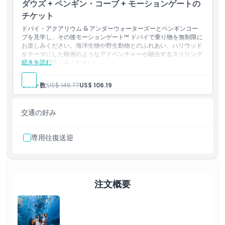
ダウズ + ペンギン・コーブ + モーションゲートの
スキードバイのスノークラシックパスで、スノーパークへの無
制限アクセス、そり滑り、その他の雪のアクティビティをお楽
チケット
しみください。
ドバイ・アクアリウム & アンダーウォーターズーとペンギンコー
ブを見学し、その後モーションゲート™ ドバイで乗り物を無制限に
お楽しみください。海洋生物や野生動物とのふれあい、ハリウッド
をテーマにした映画のようなアドベンチャーが融合するスリリング
続きを読む
な体験をお楽しみください。
含まれるもの
ドバイ・アクアリウム & アンダーウォーターズーを見学し、
ゲスト数:
US$ 146.77
US$ 106.19
海洋生物を間近で観察できます。また、ペンギンコーブを訪れ
てペンギンを見たりふれあったりできます。
モーションゲート™ ドバイで乗り物やアトラクションを無制限
交通の好み
にお楽しみください。
専用往復送迎
注文概要