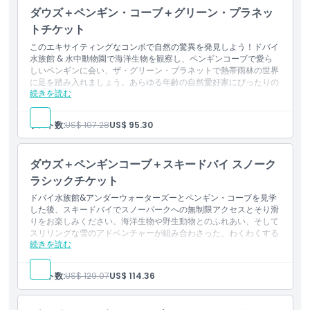
ドバイと新ドバイのパノラマビューをお楽しみください。
ダウズ＋ペンギン・コーブ＋グリーン・プラネッ
過去ギャラリーと未来ギャラリーを見学し、ブルジュ・ハリフ
ァ、デイラ、カラマなどの象徴的な名所をご覧ください。
トチケット
このエキサイティングなコンボで自然の驚異を発見しよう！ドバイ
水族館 & 水中動物園で海洋生物を観察し、ペンギンコーブで愛ら
しいペンギンに会い、ザ・グリーン・プラネットで熱帯雨林の世界
に足を踏み入れましょう。あらゆる年齢の自然愛好家にぴったりの
続きを読む
冒険です！
含まれるもの
ドバイ水族館 & 水中動物園を見学して多様な海洋生物を発見
ゲスト数:
US$ 107.28
US$ 95.30
し、
ペンギンコーブを訪れてペンギンと会い、交流できます。
ザ・グリーン・プラネットで3,000+の植物と動物が暮らす熱
帯雨林の生息地を発見できます。
ダウズ＋ペンギンコーブ＋スキードバイ スノーク
ラシックチケット
ドバイ水族館&アンダーウォーターズーとペンギン・コーブを見学
した後、スキードバイでスノーパークへの無制限アクセスとそり滑
りをお楽しみください。海洋生物や野生動物とのふれあい、そして
スリリングな雪のアドベンチャーが組み合わさった、わくわくする
続きを読む
体験です。
含まれるもの
ドバイ水族館&アンダーウォーターズーを見学し、多様な海洋
ゲスト数:
US$ 129.07
US$ 114.36
生物と出会えます。
ペンギン・コーブを訪れ、ペンギンを観察したり触れ合ったり
できます。