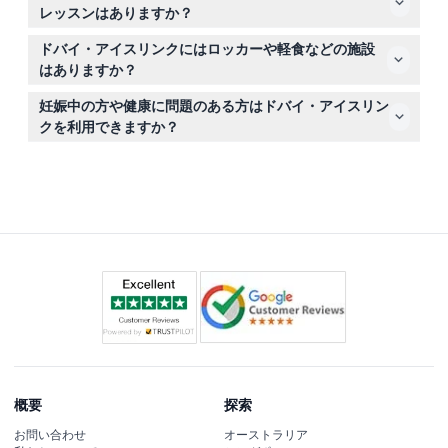
で簡単にオンライン予約できます。チケットは返金不可
い。
レッスンはありますか？
で、いかなる場合もキャンセルはできませんのでご了承く
はい、ペンギンや雪だるま、アザラシといったスケート補
ださい。
ドバイ・アイスリンクにはロッカーや軽食などの施設
助具をレンタルして初心者を助けることができます。プロ
はありますか？
のコーチングセッションも提供されており、事前予約をお
スケートセッション中に利用できるロッカーのレンタルが
すすめします。
妊娠中の方や健康に問題のある方はドバイ・アイスリン
あり、場内には軽食バーもあります。観覧席も用意されて
クを利用できますか？
いるので、友人や家族も楽しむ様子を見られます。
安全上の理由から、妊娠中の方はドバイ・アイスリンクで
のスケートは禁止されています。健康に不安がある場合
は、予約前に医師に相談することをおすすめします。
概要
探索
お問い合わせ
オーストラリア