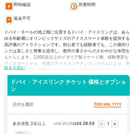
即時確認
所要時間
返金不可
ドバイ・モールの地上階に位置するドバイ・アイスリンクは、あら
ゆる年齢層にオリンピックサイズのアイススケート体験を提供する
高評価のアトラクションです。初心者でも経験者でも、この屋内リ
ンクは楽しさと興奮を提供し、都市の暑さからのさわやかな休憩を
もたらします。2,000足以上のイタリア製スケート靴、経験豊富な
アイスマーシャル、先進のアイスメンテナンスシステムにより、安
続きを読む
全性と品質が常に最優先されています。スケートだけでなく、ドバ
イ・アイスリンクはにぎやかな社交のハブにもなっています。来場
ドバイ・アイスリンク チケット 価格とオプショ
者はDJナイト、ディスコセッション、スノーフォールスケーティ
ン
ング、アイスゴルフ、さらにはアイスホッケーを楽しめます。新た
に開始されたドバイ・アイスリンク・スケーティングアカデミー
（DIRSA）は、初めての方から上級フィギュアスケーターまで、あ
日付を選択
DD MM, YYYY
らゆるレベルの方へプロのコーチングを提供します。リンクは誕生
日パーティー、企業イベント、FIFAワールドカップの試合やエミレ
ーツホッケーリーグのトーナメントを含むライブスポーツの上映会
参加者数 2名以上
US$ 29.95
US$ 28.59
-
1
+
など、活気ある会場にも変身します。カフェやエンターテインメン
トに囲まれた環境にあり、家族連れ、観光客、地元の方々にとって
（4歳以上）