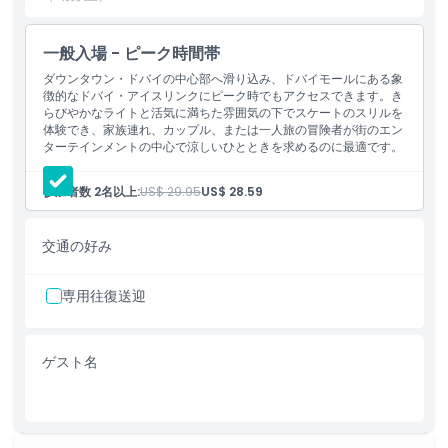
ダウンタウン・ドバイでユニークな体験を求めるのに最適なスポッ
トです。
一般入場 - ピーク時間帯
氷上を滑るにせよ、祝祭的な雰囲気に浸るにせよ、ドバイ・アイス
ダウンタウン・ドバイの中心部へ滑り込み、ドバイモールにある象
リンクは街で最も象徴的なロケーションの一つで忘れられない瞬間
徴的なドバイ・アイスリンクにピーク時でもアクセスできます。き
らびやかなライトと活気に満ちた雰囲気の下でスケートのスリルを
を約束します。
体験でき、家族連れ、カップル、または一人旅の冒険者が街のエン
ターテインメントの中心で涼しいひとときを求めるのに最適です。
ハイライト
参加者数 2名以上:
US$ 29.95
US$ 28.59
含まれるもの
交通の好み
専用往復送迎
子供／大人ポリシー
対象外
ゲスト名
営業時間