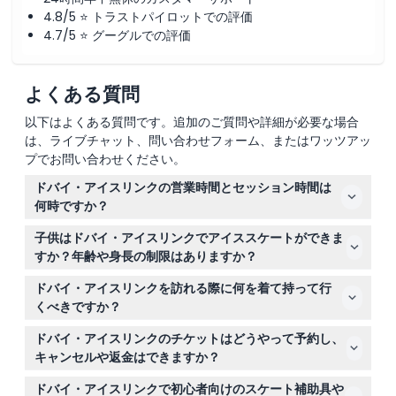
4.8/5 ⭐ トラストパイロットでの評価
4.7/5 ⭐ グーグルでの評価
よくある質問
以下はよくある質問です。追加のご質問や詳細が必要な場合
は、ライブチャット、問い合わせフォーム、またはワッツアッ
プでお問い合わせください。
ドバイ・アイスリンクの営業時間とセッション時間は
何時ですか？
ドバイ・アイスリンクは毎日午前10時から午後11時45分ま
子供はドバイ・アイスリンクでアイススケートができま
で営業しており、1.5時間の複数のスケートセッションが
すか？年齢や身長の制限はありますか？
利用可能です。パブリックスケート、ディスコナイト、降
子供はスケートするために少なくとも身長100cmである
雪セッションなどがあります。最終セッションは午後5時
ドバイ・アイスリンクを訪れる際に何を着て持って行
必要があり、5歳未満の子供は有料の大人の同伴が必要で
に開始します（変更されることがありますので、ご予約時
くべきですか？
す。身長1メートル未満の子供には無料で安全ヘルメット
にご確認ください）。
快適で暖かい服装、厚手の靴下、手袋を着用して寒さから
が提供され、アイスバイクは最低身長120cmが必要で
ドバイ・アイスリンクのチケットはどうやって予約し、
身を守るのが最適です。アイスバイクやeバイクを利用す
す。
キャンセルや返金はできますか？
る場合は、タイトなパンツと完全に閉じたスポーツシュー
ドバイ・アイスリンクのチケットは、このウェブサイト上
ズが必要であり、長くてゆったりした服装は避けてくださ
ドバイ・アイスリンクで初心者向けのスケート補助具や