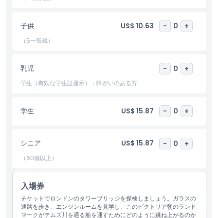
ださい。
子供
US$ 10.63
-
0
+
ハイライト
（5〜15歳）
含まれるもの
乳児
-
0
+
学生（有効な学生証提示）・障がいのある方
子供／大人ポリシー
学生
US$ 15.87
-
0
+
営業時間
シニア
US$ 15.87
-
0
+
注意事項
（60歳以上）
場所
入場券
チケットでロンドンのタワーブリッジを探検しましょう。ガラスの
行き方
通路を歩き、エンジンルームを見学し、このビクトリア朝のランド
マークがテムズ川を通る船を通すためにどのように跳ね上がるのか