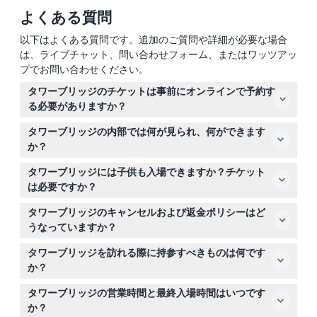
よくある質問
以下はよくある質問です。追加のご質問や詳細が必要な場合
は、ライブチャット、問い合わせフォーム、またはワッツアッ
プでお問い合わせください。
タワーブリッジのチケットは事前にオンラインで予約す
る必要がありますか？
事前予約は必須ではありませんが、入場を確実にし、待ち
タワーブリッジの内部では何が見られ、何ができます
時間を避けるために、ぜひこちらでタワーブリッジのチケ
か？
ットをオンラインで事前予約されることを強くお勧めしま
ノースタワーとサウスタワーを探索し、ロンドンのパノラ
す。
タワーブリッジには子供も入場できますか？チケット
マビューが楽しめるガラス床のハイレベルウォークウェイ
は必要ですか？
を歩き、ヴィクトリア時代の蒸気エンジンが展示されてい
0歳から4歳までの子供は無料で入場できますが、0歳から
るヴィクトリアンエンジンルームを訪れることができま
タワーブリッジのキャンセルおよび返金ポリシーはど
15歳までの子供は有料の大人の同行が必要です。学生チケ
す。
うなっていますか？
ットを利用する場合は、入場時に有効なIDの提示が必要で
タワーブリッジのチケットは返金不可でキャンセルできま
す。
タワーブリッジを訪れる際に持参すべきものは何です
せんので、ご購入前に計画をよくご確認ください。
か？
学生チケットをお持ちの場合は有効なIDを持参し、ガラス
タワーブリッジの営業時間と最終入場時間はいつです
床や階段の散策に適した靴を履いてください。屋外のエリ
か？
アもあるため、天候に合わせた服装を準備してください。