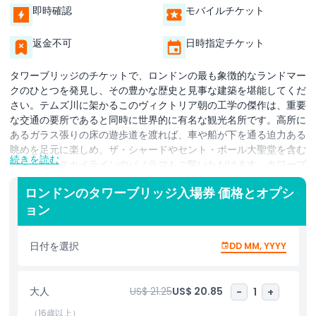
即時確認
モバイルチケット
返金不可
日時指定チケット
タワーブリッジのチケットで、ロンドンの最も象徴的なランドマー
クのひとつを発見し、その豊かな歴史と見事な建築を堪能してくだ
さい。テムズ川に架かるこのヴィクトリア朝の工学の傑作は、重要
な交通の要所であると同時に世界的に有名な観光名所です。高所に
あるガラス張りの床の遊歩道を渡れば、車や船が下を通る迫力ある
眺めを足元に楽しめ、ザ・シャードやセント・ポール大聖堂を含む
続きを読む
ロンドンのスカイラインのパノラマもご覧いただけます。タワーブ
リッジ展示館に足を踏み入れて、この19世紀の驚異がどのように設
ロンドンのタワーブリッジ入場券 価格とオプシ
計され建造されたかを学び、橋が大型船の通行のためにどのように
ョン
跳ね上がるかを示すインタラクティブな展示を体験してください。
元のヴィクトリア朝のエンジンルームを訪れて、かつて跳ね上げ機
構を動かしていた保存された蒸気機関を見れば、ロンドンの産業史
日付を選択
DD MM, YYYY
の一端を垣間見ることができます。タワーブリッジの訪問は単なる
観光以上のもので、歴史と革新、デザインをめぐる旅です。歴史愛
好家や建築好き、息を呑むような景色を求めるすべての人にとっ
大人
US$ 21.25
US$ 20.85
-
1
+
て、このアトラクションはロンドン中心部で必見です。入場を確実
にし行列を避けるため、事前にオンラインでチケットを予約してく
（16歳以上）