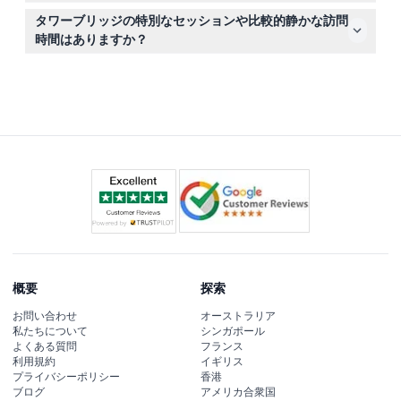
タワーブリッジは毎日9時30分から18時まで開いており、
タワーブリッジの特別なセッションや比較的静かな訪問
最終入場は17時です（変更になる場合がありますので、予
時間はありますか？
約の際にご確認ください）。
はい、毎月第2土曜日に09時30分から11時30分までリラッ
クスオープニングセッションがあり、自閉症、アスペルガ
ー症候群、不安症の方に最適な落ち着いた訪問ができま
す。
概要
探索
お問い合わせ
オーストラリア
私たちについて
シンガポール
よくある質問
フランス
利用規約
イギリス
プライバシーポリシー
香港
ブログ
アメリカ合衆国