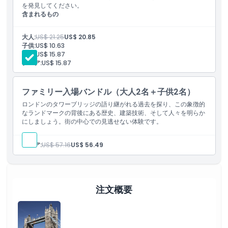
を発見してください。
含まれるもの
引換方法
タワーブリッジ チケット1枚
大人:
US$ 21.25
US$ 20.85
キャンセルポリシー
子供:
US$ 10.63
学生:
US$ 15.87
シニア:
US$ 15.87
ファミリー入場バンドル（大人2名＋子供2名）
ロンドンのタワーブリッジの語り継がれる過去を探り、この象徴的
なランドマークの背後にある歴史、建築技術、そして人々を明らか
にしましょう。街の中心での見逃せない体験です。
シニア:
US$ 57.16
US$ 56.49
注文概要