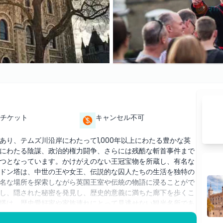
チケット
キャンセル不可
り、テムズ川沿岸にわたって1,000年以上にわたる豊かな英
にわたる陰謀、政治的権力闘争、さらには残酷な斬首事件まで
つとなっています。かけがえのない王冠宝物を所蔵し、有名な
ドン塔は、中世の王や女王、伝説的な囚人たちの生活を独特の
名な場所を探索しながら英国王室や伝統の物語に浸ることがで
し、隠された秘密を発見し、歴史的意義に満ちた廊下を歩くこ
塔は、歴史愛好家や家族連れにとって見逃せない観光名所であ