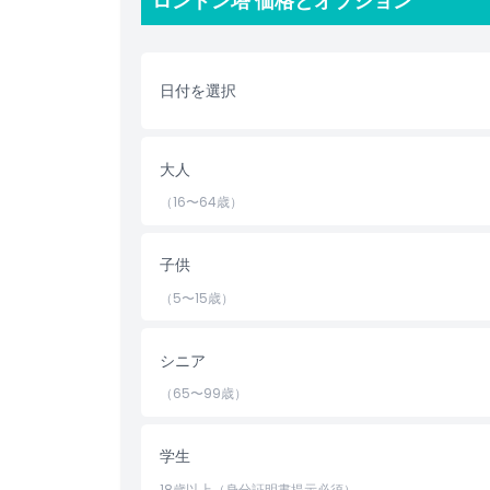
ロンドン塔 価格とオプション
ハイライト
日付を選択
含まれるもの
大人
子供／大人ポリシー
（16〜64歳）
営業時間
子供
（5〜15歳）
注意事項
シニア
場所
（65〜99歳）
行き方
学生
キャンセルポリシー
18歳以上（身分証明書提示必須）