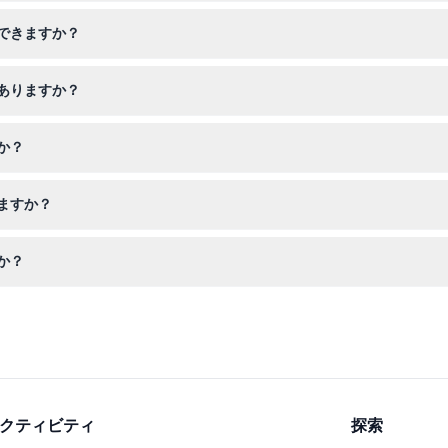
4時30分まで、火曜日から土曜日までは午前9時から午後4時30分まで
できますか？
さい（変更の可能性あり — 予約時にご確認ください）。
予約できるので、事前に簡単かつ迅速に訪問を確保できます。
ありますか？
は支払いをする大人の同伴が必要です。シニア65歳以上、学生18歳以上、
か？
を持参し、入場のためのチケット確認書をお忘れなく。
ますか？
予約を確定する前に旅行計画をよくご確認ください。
か？
ウォーダーズ（ビーフィーターズ）、ホワイトタワーを見学でき、100
クティビティ
探索