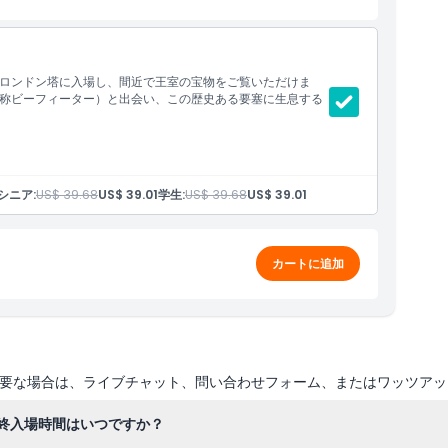
ロンドン塔に入場し、間近で王室の宝物をご覧いただけま
称ビーフィーター）と出会い、この歴史ある要塞に生息する
シニア:
US$ 39.68
US$ 39.01
学生:
US$ 39.68
US$ 39.01
カートに追加
要な場合は、ライブチャット、問い合わせフォーム、またはワッツアッ
終入場時間はいつですか？