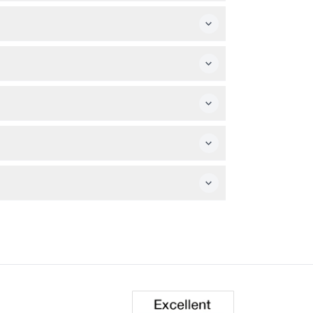
営業しています。最終入場は閉館の1時間前なの
16〜17歳のユースは有効なIDを提示すれば割引
0年以上の歴史と興味深い物語を体験できます。