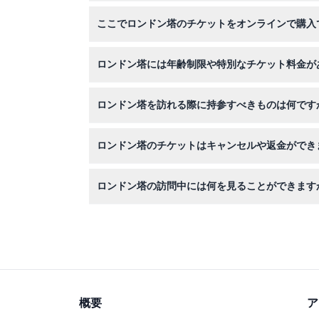
ロンドン塔は日曜日と月曜日は午前10時から午後
ここでロンドン塔のチケットをオンラインで購入
で、それに合わせて到着するように計画してくだ
はい、このウェブサイトでチケットをオンライン
ロンドン塔には年齢制限や特別なチケット料金が
0〜4歳の子供は無料で入場でき、0〜15歳の子供
ロンドン塔を訪れる際に持参すべきものは何です
チケットが利用可能です。
広大な歴史的要塞を探検するので、歩きやすい靴
ロンドン塔のチケットはキャンセルや返金ができ
チケットは返金不可・キャンセル不可ですので、
ロンドン塔の訪問中には何を見ることができます
有名なクラウンジュエル（王冠宝石）、ヨーマン
概要
ア