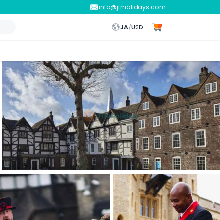
info@jtrholidays.com
JA
/
USD