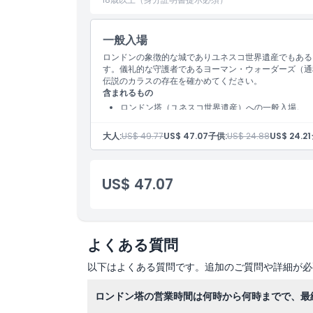
一般入場
ロンドンの象徴的な城でありユネスコ世界遺産でもある
す。儀礼的な守護者であるヨーマン・ウォーダーズ（通
伝説のカラスの存在を確かめてください。
含まれるもの
ロンドン塔（ユネスコ世界遺産）への一般入場。
王室の宝物の観覧へのアクセス。
大人:
US$ 49.77
US$ 47.07
子供:
US$ 24.88
US$ 24.21
US$ 47.07
よくある質問
以下はよくある質問です。追加のご質問や詳細が必
ロンドン塔の営業時間は何時から何時までで、最