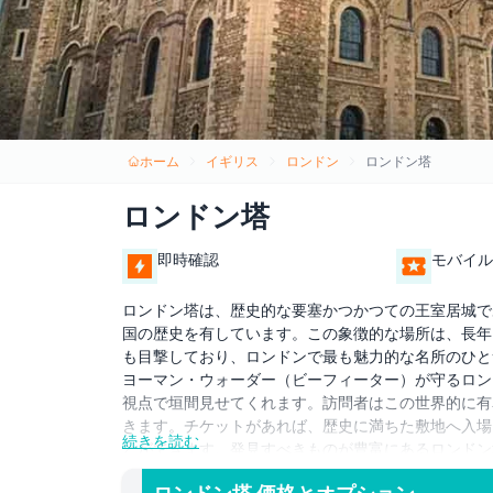
ホーム
イギリス
ロンドン
ロンドン塔
ロンドン塔
即時確認
モバイル
ロンドン塔は、歴史的な要塞かつかつての王室居城であ
国の歴史を有しています。この象徴的な場所は、長年
も目撃しており、ロンドンで最も魅力的な名所のひと
ヨーマン・ウォーダー（ビーフィーター）が守るロン
視点で垣間見せてくれます。訪問者はこの世界的に有
きます。チケットがあれば、歴史に満ちた敷地へ入場
続きを読む
とができます。発見すべきものが豊富にあるロンドン
り、忘れられない体験を提供します。