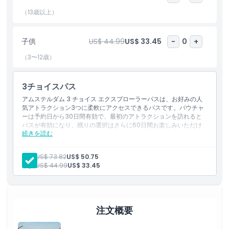
（13歳以上）
子供／大人ポリシー
子供
US$ 44.99
US$ 33.45
-
0
+
除外事項
（3〜12歳）
注意事項
3チョイスパス
アムステルダム 3 チョイス エクスプローラーパスは、お好みの人
場所
気アトラクション3つに柔軟にアクセスできるパスです。バウチャ
ーは予約日から30日間有効で、最初のアトラクションを訪れると
パスが有効になり、残りの選択はさらに60日間お楽しみいただけ
続きを読む
ます。
キャンセルポリシー
含まれるもの
アムステルダムの豊富なアトラクションや体験から任意の3つ
大人:
US$ 73.82
US$ 50.75
に入場できます。
子供:
US$ 44.99
US$ 33.45
パスは初回有効化から60日間有効です。
注文概要