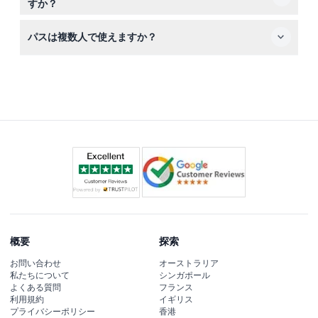
すか？
ゴーシティアプリのデジタルパスを提示してスムーズに入
パスは複数人で使えますか？
場できるようにし、必要に応じて政府発行の身分証明書も
持参してください。
いいえ、このパスは1人用ですが、同じアトラクションに
はデジタルパスで再入場が可能です。
概要
探索
お問い合わせ
オーストラリア
私たちについて
シンガポール
よくある質問
フランス
利用規約
イギリス
プライバシーポリシー
香港