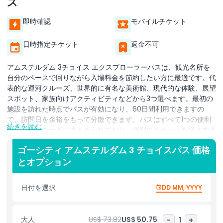
ス
即時確認
モバイルチケット
日時指定チケット
返金不可
アムステルダム 3チョイス エクスプローラーパスは、観光名所を
自分のペースで回りながら入場料金を節約したい方に最適です。代
表的な運河クルーズ、世界的に有名な美術館、現代的な体験、展望
スポット、家族向けアクティビティなどから3つ選べます。最初の
施設を訪れた時点でパスが有効になり、60日間利用できますの
で、訪問日を余裕をもって分散できます。パスはすべて1つの便利
続きを読む
なデジタルコードにまとめられており、個別にチケットを購入する
手間が省けます。柔軟に使いたいカップル、家族、旅行者に最適
ゴーシティ アムステルダム 3 チョイスパス 価格
で、お気に入りの再訪、地元のカフェやマーケットの散策、追加の
とオプション
体験を急ぐことなく楽しめます。
ハイライト
日付を選択
DD MM, YYYY
含まれるもの
大人
US$ 73.82
US$ 50.75
-
1
+