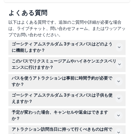
よくある質問
以下はよくある質問です。追加のご質問や詳細が必要な場合
は、ライブチャット、問い合わせフォーム、またはワッツアッ
プでお問い合わせください。
ゴーシティ アムステルダム 3チョイスパスはどのよう
に機能しますか？
このパスでは、45以上のオプションから3つのアトラクシ
このパスでリクスミュージアムやハイネケンエクスペリ
ョンを選び、最初に使用してから30日以内に柔軟に訪れ
エンスに行けますか？
ることができます。パスはデジタル形式で、最初のアトラ
はい、リクスミュージアムかハイネケンエクスペリエンス
クションを訪れたときにアクティベートされます。
パスを使うアトラクションは事前に時間予約が必要で
のいずれかを3つのアトラクションの1つとして選び、さら
すか？
にキュレーションされたリストから2つを選択できます。
一部のアトラクションは事前予約や時間帯予約が必要なた
ゴーシティ アムステルダム 3チョイスパスは子供も使
め、このウェブサイトのオンライン予約時に確認して予約
えますか？
することをおすすめします。
はい、3歳以上の子供が利用できます。ただし、13歳以上
予定が変わった場合、キャンセルや返金はできます
の子供は大人料金と同じ料金が適用されます。
か？
いいえ、ゴーシティ アムステルダム 3チョイスパスのチ
アトラクション訪問当日に持って行くべきものは何で
ケットは返金不可で、キャンセルもできません。