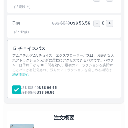
とお得さを最大限に高めます。
（13歳以上）
ハイライト
子供
US$ 68.10
US$ 56.56
-
0
+
含まれるもの
（3〜12歳）
子供／大人ポリシー
５ チョイスパス
アムステルダム5チョイス・エクスプローラーパスは、お好きな人
気アトラクション5か所に柔軟にアクセスできるパスです。バウチ
除外事項
ャーは予約日から30日間有効で、最初のアトラクションを訪問す
るとパスが有効化され、残りのアトラクションを楽しめる期間は
続きを読む
60日間です。
注意事項
含まれる項目
アムステルダム5チョイス・エクスプローラーパスは、お好きな人
大人:
US$ 108.49
US$ 96.95
気アトラクション5か所に柔軟にアクセスできるパスです。バウチ
子供:
US$ 68.10
US$ 56.56
ャーは予約日から30日間有効で、最初のアトラクションを訪問す
場所
るとパスが有効化され、残りのアトラクションを楽しめる期間は
60日間です。
キャンセルポリシー
注文概要