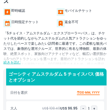
ス
即時確認
モバイルチケット
日時指定チケット
返金不可
「5チョイス・アムステルダム・エクスプローラーパス」は、チケ
ット代を節約しながらアムステルダムの人気アトラクションをゆっ
たりしたペースで楽しみたい訪問者に最適です。この柔軟な観光パ
スでは、象徴的な運河クルーズ、世界的に有名な博物館、最新の体
験、絶景スポット、家族向けアクティビティなど、幅広い選択肢か
ら5つのアトラクションを選べます。最初のアトラクションを訪れ
続きを読む
た時点でパスが有効になり、60日間利用できるため、残りの選択
肢を慌てずに楽しむ十分な時間があります。パスはすべてを1つの
ゴーシティ アムステルダム 5 チョイスパス 価格
便利なデジタルコードにまとめるため、個別にチケットを購入する
とオプション
手間が省けます。この柔軟性により、興味に合わせて旅程を自由に
カスタマイズできます。お気に入りの場所の再訪、地元のカフェや
市場の散策、穴場の地区の探索など、思いどおりに楽しめます。カ
日付を選択
DD MM, YYYY
ップル、家族、ゆったり旅を好む旅行者に理想的な5チョイス・ア
ムステルダム・エクスプローラーパスは、アムステルダムの文化・
歴史・エンターテインメントを自分のペースで体験しつつ、利便性
大人
US$ 108.49
US$ 96.95
-
1
+