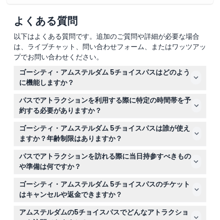
よくある質問
以下はよくある質問です。追加のご質問や詳細が必要な場合
は、ライブチャット、問い合わせフォーム、またはワッツアッ
プでお問い合わせください。
ゴーシティ・アムステルダム 5チョイスパスはどのよう
に機能しますか？
5チョイスパスでは、アムステルダムの40以上のオプショ
パスでアトラクションを利用する際に特定の時間帯を予
ンから5つのアトラクションを選びます。最初のアトラク
約する必要がありますか？
ションを訪れた時点でパスが有効になり、30日間有効
パスに含まれる一部のアトラクションは事前予約や時間帯
で、自分のペースで観光を楽しめます。
ゴーシティ・アムステルダム 5チョイスパスは誰が使え
の指定が必要な場合があるため、訪問前に各施設の要件を
ますか？年齢制限はありますか？
確認することをおすすめします。チェックアウト時にオン
このパスは3歳以上の全ての方に適しています。13歳以上
ラインで空き状況を確認し、予約が可能です。
パスでアトラクションを訪れる際に当日持参すべきもの
の子どもは大人料金と同じ金額が適用される点にご注意く
や準備は何ですか？
ださい。
スマートフォンのデジタルパス券か、印刷したパス券を持
ゴーシティ・アムステルダム 5チョイスパスのチケット
参してください。また、各アトラクションの営業時間や特
はキャンセルや返金できますか？
定の入場要件を事前に確認しておくとスムーズに訪問でき
5チョイスパスのチケットは返金不可でキャンセルもでき
ます。
アムステルダムの5チョイスパスでどんなアトラクショ
ないため、購入前にご予定をよくご確認ください。