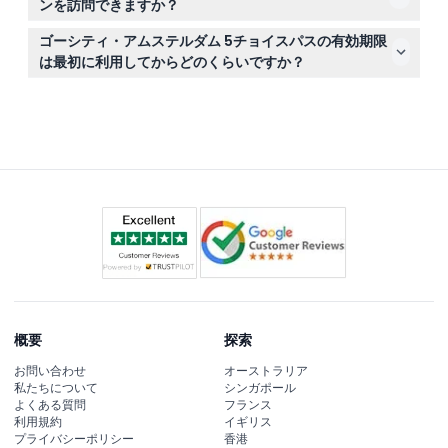
ンを訪問できますか？
国立美術館（ライクスミュージアム）、ハイネケンエクス
ゴーシティ・アムステルダム 5チョイスパスの有効期限
ペリエンス、アムステルダム運河クルーズなど40以上の
は最初に利用してからどのくらいですか？
アトラクションから選べます。このパスにはストッシャー
最初のアトラクションを訪れてパスを有効化すると、30
（Stasher）手荷物預かりの10％割引などの特典も含まれ
日間有効でゆったりと市内観光を楽しむことができます。
ています。
概要
探索
お問い合わせ
オーストラリア
私たちについて
シンガポール
よくある質問
フランス
利用規約
イギリス
プライバシーポリシー
香港