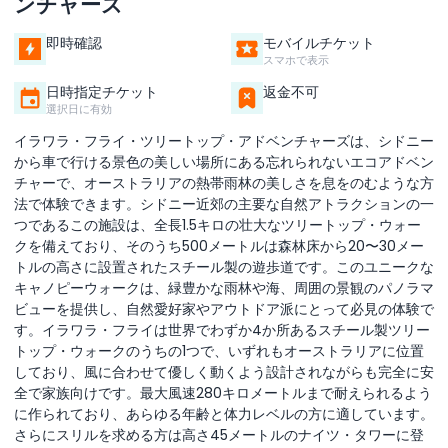
ンチャーズ
即時確認
モバイルチケット
スマホで表示
日時指定チケット
返金不可
選択日に有効
イラワラ・フライ・ツリートップ・アドベンチャーズは、シドニー
から車で行ける景色の美しい場所にある忘れられないエコアドベン
チャーで、オーストラリアの熱帯雨林の美しさを息をのむような方
法で体験できます。シドニー近郊の主要な自然アトラクションの一
つであるこの施設は、全長1.5キロの壮大なツリートップ・ウォー
クを備えており、そのうち500メートルは森林床から20〜30メー
トルの高さに設置されたスチール製の遊歩道です。このユニークな
キャノピーウォークは、緑豊かな雨林や海、周囲の景観のパノラマ
ビューを提供し、自然愛好家やアウトドア派にとって必見の体験で
す。イラワラ・フライは世界でわずか4か所あるスチール製ツリー
トップ・ウォークのうちの1つで、いずれもオーストラリアに位置
しており、風に合わせて優しく動くよう設計されながらも完全に安
全で家族向けです。最大風速280キロメートルまで耐えられるよう
に作られており、あらゆる年齢と体力レベルの方に適しています。
さらにスリルを求める方は高さ45メートルのナイツ・タワーに登