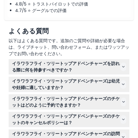
4.8/5 ⭐ トラストパイロットでの評価
4.7/5 ⭐ グーグルでの評価
よくある質問
以下はよくある質問です。追加のご質問や詳細が必要な場合
は、ライブチャット、問い合わせフォーム、またはワッツアッ
プでお問い合わせください。
イラワラフライ・ツリートップアドベンチャーズを訪れ
る際に何を持参すべきですか？
快適なウォーキングシューズと天候に適した服装を着用し
イラワラフライ・ツリートップアドベンチャーズは幼児
てください。素晴らしい景色のためにカメラを持参しまし
や妊婦に適していますか？
ょう。ただし、敷地内での外部からの飲食物の持ち込みは
0～1歳の子供は無料で入場でき、2～15歳の子供は支払い
禁止されています。
イラワラフライ・ツリートップアドベンチャーズのチケ
済みの大人の同伴が必要です。この体験は妊婦や非常に小
ットはどのように予約できますか？
さな幼児には適していません。
このウェブサイト上で簡単にオンライン予約ができます。
イラワラフライ・ツリートップアドベンチャーズのチケ
予約過程で利用可能な日付と時間を確認してお出かけの予
ットのキャンセルポリシーは？
定を確保してください。
チケットは返金不可でキャンセルもできませんので、ご自
イラワラフライ・ツリートップアドベンチャーズの訪問
身の都合に合わせて正しい日付と時間を予約してくださ