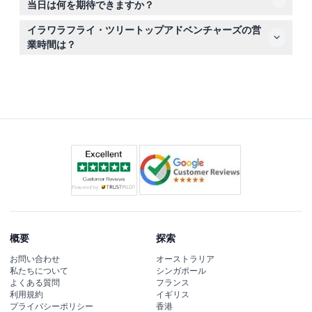
当日は何を期待できますか？
い。
予約時間の少なくとも10分前に到着してください。遅刻や
イラワラフライ・ツリートップアドベンチャーズの営
無断欠席の場合、返金はありません。ガイド付きの1.5キ
業時間は？
ロのツリートップウォーク、45メートルのナイツタワー
このアトラクションは毎日午前10時から午後4時30分まで
への登頂、そして息をのむような熱帯雨林の景色をお楽し
営業しており、最終入場は午後3時30分です。クリスマス
みください。
は休業（日程の変更がありえますので、予約時にご確認く
ださい）。
概要
探索
お問い合わせ
オーストラリア
私たちについて
シンガポール
よくある質問
フランス
利用規約
イギリス
プライバシーポリシー
香港