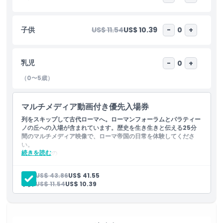
フォロ・ロマーノは、古代ローマにおける政治、社会、商業の中心
地でした。この広大な一帯には壮大な神殿、賑わう市場、重要な官
庁が立ち並んでいました。パラティーノの丘とフォロ・ロマーノの
子供
US$ 11.54
US$ 10.39
-
0
+
入場券があれば、サトゥルヌス神殿、ティトゥスの凱旋門、そして
かつてローマ元老院が集まったクーリアなどの有名な史跡を巡るこ
とができます。フォロ・ロマーノを歩くと、まるで歴史の中に足を
乳児
-
0
+
踏み入れたかのようで、ひとつひとつの石や柱がローマの栄光に満
（0〜5歳）
ちた過去を語っています。
パラティーノの丘とフォロ・ロマーノの訪問は、ローマの豊かな歴
マルチメディア動画付き優先入場券
史を体験したい人には必須です。歴史愛好家、建築ファン、あるい
列をスキップして古代ローマへ。ローマンフォーラムとパラティー
は古代世界の驚異を探検したい旅行者であっても、この入場券があ
ノの丘への入場が含まれています。歴史を生き生きと伝える25分
ればローマの偉大さを間近で目にすることができます。今すぐパラ
間のマルチメディア映像で、ローマ帝国の日常を体験してくださ
ティーノの丘とフォロ・ロマーノの入場券を予約して、永遠の都の
い。
魅力的な過去に浸ってください。
続きを読む
含まれるもの
ローマ・フォーラムとパラティーノの丘への優先入場
両考古遺跡への入場チケット
大人:
US$ 43.86
US$ 41.55
25分間のマルチメディア映像体験
子供:
US$ 11.54
US$ 10.39
ハイライト
集合場所での案内とサポート
自由時間で遺跡をお好きなペースで探索
含まれるもの