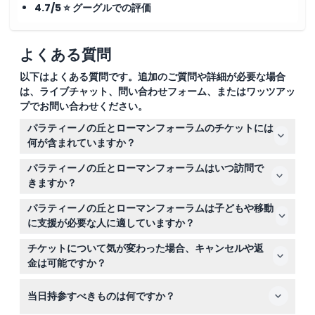
4.7/5 ⭐ グーグルでの評価
よくある質問
以下はよくある質問です。追加のご質問や詳細が必要な場合
は、ライブチャット、問い合わせフォーム、またはワッツアッ
プでお問い合わせください。
パラティーノの丘とローマンフォーラムのチケットには
何が含まれていますか？
チケットにはパラティーノの丘、ローマンフォーラム、パ
パラティーノの丘とローマンフォーラムはいつ訪問で
ラティーノ博物館、アウグストゥスの家、ドムス・ティベ
きますか？
リアーナへの入場が含まれており、古代ローマに関する
訪問地は毎日午前8時30分から日没の1時間前まで営業し
25分のマルチメディアビデオも鑑賞できます。
パラティーノの丘とローマンフォーラムは子どもや移動
ており、閉鎖時間は季節により異なります：10月下旬か
に支援が必要な人に適していますか？
ら3月下旬までは午後4時30分まで、3月下旬から10月下
はい、ベビーカーや車椅子でのアクセスが可能です。0歳
旬までは午後7時15分まで（変動の可能性あり—予約時に
チケットについて気が変わった場合、キャンセルや返
から5歳の子どもは無料で入場できますが、有料の大人の
ご確認ください）。
金は可能ですか？
付き添いが必要です。
パラティーノの丘とローマンフォーラムのチケットは返金
当日持参すべきものは何ですか？
不可でキャンセルもできません。オンライン予約時には日
付と時間を慎重に選んでください。