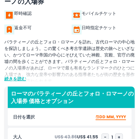
ーノの入場券
即時確認
モバイルチケット
返金不可
日時指定チケット
パラティーノの丘とフォロ・ロマーノを訪れ、古代ローマの中心地
を探訪しましょう。この驚くべき考古学遺跡は歴史の旅へといざな
い、かつてローマ帝国の中心にそびえていた神殿、宮殿、官庁の廃
墟の間を歩くことができます。パラティーノの丘とフォロ・ロマー
ノの入場券があれば、ローマで最も有名なランドマークのひとつに
入場でき、強力な皇帝や影響力のある指導者たちが街の歴史を形作
続きを読む
った場所を訪ねられます。
パラティーノの丘はローマ発祥の地として知られています。伝説に
ローマのパラティーノの丘とフォロ・ロマーノの
よれば、ロムルスがこの地に都市を建設したとされ、最も重要な史
入場券 価格とオプション
跡の一つになっています。廃墟を歩けば、皇帝の宮殿の残骸や古代
の邸宅、そして下に広がるフォロ・ロマーノの息をのむような景色
日付を選択
DD MM, YYYY
が見られます。パラティーノの丘は、賑やかなローマの街並みから
離れた静かな避難所を提供し、古代の暮らしがどのようなものだっ
たかを想像させてくれます。
大人
US$ 43.86
US$ 41.55
-
1
+