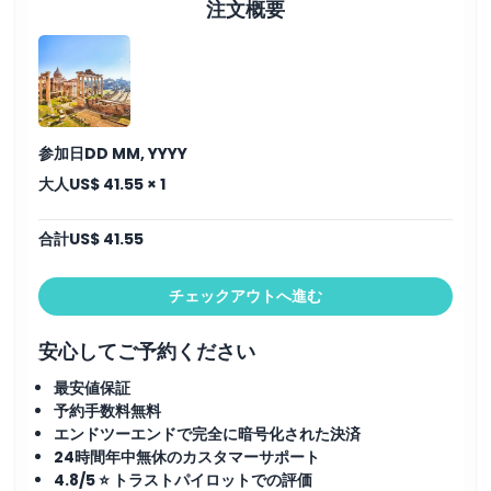
注文概要
子供／大人ポリシー
除外事項
参加日
DD MM, YYYY
営業時間
大人
US$ 41.55 × 1
注意事項
合計
US$ 41.55
場所
チェックアウトへ進む
安心してご予約ください
引換方法
最安値保証
予約手数料無料
キャンセルポリシー
エンドツーエンドで完全に暗号化された決済
24時間年中無休のカスタマーサポート
4.8/5 ⭐ トラストパイロットでの評価