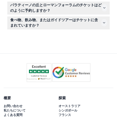
子どもの身分証明書またはパスポートを持参してくださ
パラティーノの丘とローマンフォーラムのチケットはど
い。これらは必要とされる場合があります。また、全ての
のように予約しますか？
来場者と荷物に対してセキュリティチェックが行われるこ
このウェブサイト上で簡単にチケットをオンライン予約で
とを予期してください。
食べ物、飲み物、またはガイドツアーはチケットに含
き、予約時に希望の日付と時間を選択できます。
まれていますか？
チケットには食事や飲み物、ガイドツアーは含まれておら
ず、必要に応じて別途手配可能です。
概要
探索
お問い合わせ
オーストラリア
私たちについて
シンガポール
よくある質問
フランス