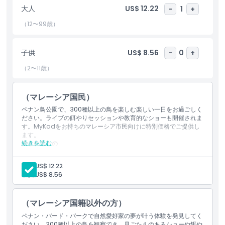
家族で楽しい一日を過ごしたい方でも、あるいは単にペナンの人気
大人
US$ 12.22
-
1
+
スポットの一つを探索したい方でも、この公園は必見のスポットで
す。自然が羽ばたくペナンバードパークで、その美しさと色彩、鳥
（12〜99歳）
たちの歌声をぜひ体験しに来てください！
子供
US$ 8.56
-
0
+
ハイライト
（2〜11歳）
含まれるもの
（マレーシア国民）
ペナン鳥公園で、300種以上の鳥を楽しむ楽しい一日をお過ごしく
ださい。ライブの餌やりセッションや教育的なショーも開催されま
子供／大人ポリシー
す。MyKadをお持ちのマレーシア市民向けに特別価格でご提供し
ます。
続きを読む
含まれるもの
除外事項
300種以上の鳥を発見でき、給餌セッションや楽しい教育ショ
ーを楽しめます。
大人:
US$ 12.22
有効なMyKadをお持ちのマレーシア国民向けの特別チケット
子供:
US$ 8.56
料金。
対象外
（マレーシア国籍以外の方）
営業時間
ペナン・バード・パークで自然愛好家の夢が叶う体験を発見してく
ださい。300種以上の鳥を観察でき、見ごたえのあるショーや餌や