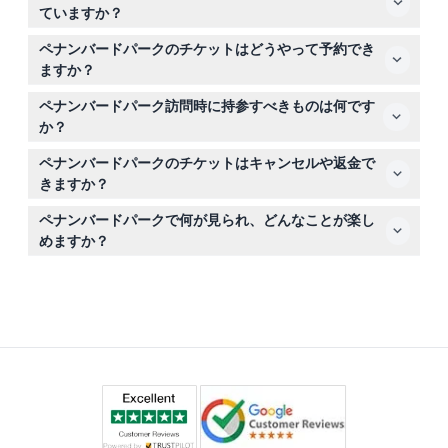
しており、週末や祝日も含まれます（変更される場合があ
ていますか？
りますので、ご予約時にご確認ください）。
2歳未満の子供は無料入場でき、OKU／障害者カードをお
ペナンバードパークのチケットはどうやって予約でき
持ちの方も無料で入園できますが、公園のレイアウト上、
ますか？
身体の可動性が制限されている方や車椅子利用者にはあま
このウェブサイト上で簡単にオンライン予約ができ、空き
りおすすめできません。
ペナンバードパーク訪問時に持参すべきものは何です
状況を確認したりご希望の日付を選択することも可能で
か？
す。
快適に過ごせるように歩きやすい靴、日焼け止め、虫よけ
ペナンバードパークのチケットはキャンセルや返金で
スプレーを持参してください。虫よけスプレーは入口でも
きますか？
購入可能です。
チケットは返金不可でキャンセルもできませんので、ご予
ペナンバードパークで何が見られ、どんなことが楽し
約された日時に必ずご利用ください。
めますか？
300種以上の鳥類を美しいウォークインバードケージで観
察でき、ライブのバードショーを楽しんだり、自然な環境
で飼い慣らされた鳥に手で餌をあげる体験もできます。