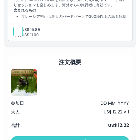
りセッションも楽しめます。海外からの旅行者に有効です。
注意事項
含まれるもの
マレーシア初かつ最大のバードパークで300種以上の鳥を観察
できます。
場所
餌やり体験、ライブショー、そして緑豊かな熱帯の景観をお楽
大人:
US$ 15.89
しみください。
子供:
US$ 11.00
行き方
注文概要
引換方法
キャンセルポリシー
参加日
DD MM, YYYY
大人
US$ 12.22 × 1
合計
US$ 12.22