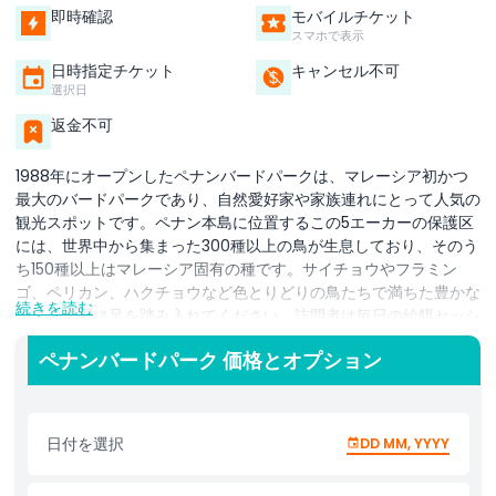
即時確認
モバイルチケット
スマホで表示
日時指定チケット
キャンセル不可
選択日
返金不可
1988年にオープンしたペナンバードパークは、マレーシア初かつ
最大のバードパークであり、自然愛好家や家族連れにとって人気の
観光スポットです。ペナン本島に位置するこの5エーカーの保護区
には、世界中から集まった300種以上の鳥が生息しており、そのう
ち150種以上はマレーシア固有の種です。サイチョウやフラミン
ゴ、ペリカン、ハクチョウなど色とりどりの鳥たちで満ちた豊かな
続きを読む
熱帯の楽園に足を踏み入れてください。訪問者は毎日の給餌セッシ
ョンや迫力あるバードショーを楽しむことができ、これらの魅力的
ペナンバードパーク 価格とオプション
な生き物たちの動く様子を間近で見ることができます。公園の各エ
リアは滝や池、ウォークイン式の鳥舎などで美しく造園されてお
り、まるで野生に足を踏み入れたかのような穏やかな環境が広がっ
ています。単なる観光以上に、ペナンバードパークはあらゆる年齢
日付を選択
DD MM, YYYY
層に向けた教育的な体験を提供しており、鳥類保護やマレーシアの
多様な野生生物について学ぶことができます。鳥見の愛好家でも、