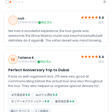
0
5.0
null .
総合
2026年4月23日
検証済み
We had a wonderful experience, the tour guide was
awesome, the Dhow Marina cruise was beyond beautiful,will
definitely do it again😁. The safari desert was mind blowing.
Thank you so much for your excellent services, the pickups
were always timely and the drivers so nice,our stay was fun
because of JTR Holidays,will definitely recommend your
5.0
Tatiana K.
services to others
TK
総合
2026年3月01日
検証済み
Perfect Anniversary Trip to Dubai
It was so well organised and JTR were very good at
communicating before the actual tour and also throughout
the tour. They also helped us organise special dinners for
our wedding anniversary. We extended our tour and JTR
空港送迎
5.0
ホテル滯在
5.0
were really helpful in organising for the hotels and transfers.
Dubai itself is amazing and the activities included are really
ツアー＆アクティビティ
5.0
現地交通
4.0
good and worth it. The desert safari was so well organised
and our guide Ismail the best guide and a wonderful
優れたサービス
よく組織化