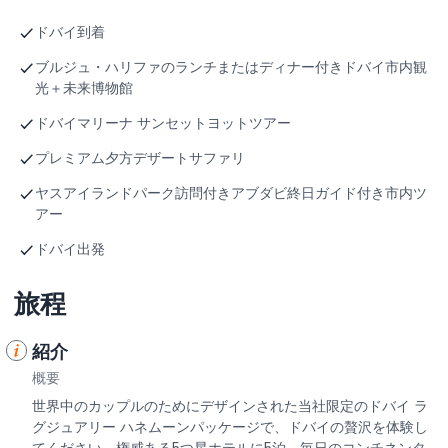
ドバイ到着
ブルジュ・ハリファのランチまたはディナー付きドバイ市内観
光＋未来博物館
ドバイマリーナ サンセットヨットツアー
プレミアム夕方デザートサファリ
ヤスアイランドパーク訪問付きアブダビ終日ガイド付き市内ツ
アー
ドバイ出発
旅程
紹介
概要
世界中のカップルのためにデザインされた当社限定のドバイ ラ
グジュアリー ハネムーンパッケージで、ドバイの贅沢を体験し
てください。権威ある5つ星ホテルに5泊、毎日のコンチネンタ