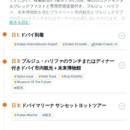
ルブレックファストと専用空港送迎付き。ブルジュ・ハリフ
ァ、未来博物館を含むプライベート市内観光とブルジュクラブ
での3コースランチまたはディナーをお楽しみいただけます。ロ
続きを読む
マンチックなサンセットヨットツアーの後は、生演奏とBBQデ
ィナー付きのプライベートデザートサファリへ。ヤス島のパー
日 1:
ドバイ到着
クを含むアブダビ終日ツアーでさらに発見し、自由時間にはド
バイのショッピングモールや観光スポットを満喫。5日目には体
Dubai International Airport
Dubai Emirate
Hotel Check-in
験をカスタマイズできる任意のツアーもご用意しています。
日 2:
ブルジュ・ハリファのランチまたはディナー
付きドバイ市内観光＋未来博物館
Spice souk
Gold Souk
Burj Khalifa
Museum Of The Future
観光
日 3:
ドバイマリーナ サンセットヨットツアー
Dubai Marina
観光