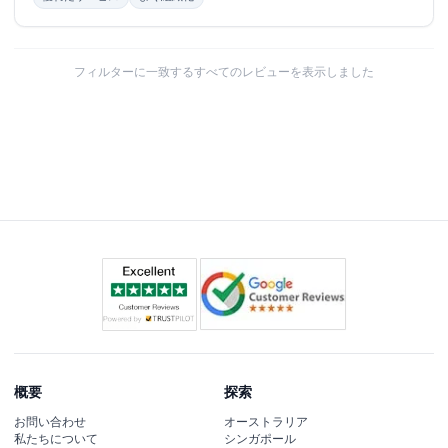
photographer. We had so much fun and we were safely
brought back to our hotel. Abu Dhabi trip was bit tiresome,
but it was really worth it as there were so much to see. The
marina dhow cruise was also amazing, food was awesome.
フィルターに一致するすべてのレビューを表示しました
I would say JTR made the effort in accommodating to our
choice of hotels. We had most part of trip at Marriot
executive. Must say their service was amazing, close to the
public transport. Everything else was so well organised. I
would like to commend our liaison person Umer of JTR. He
was always quick to answer to all my questions through
WhatsApp and guided us all along. Highly recommend this
tour.
概要
探索
お問い合わせ
オーストラリア
私たちについて
シンガポール