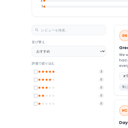
2
1
SN
並び替え
Grea
We we
had 
評価で絞り込む
ever
and 
3
0
常
0
0
0
HC
Days