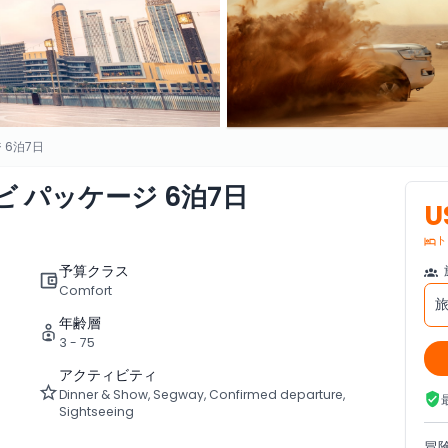
 6泊7日
 パッケージ 6泊7日
U
ト
予算クラス
Comfort
年齢層
3 - 75
アクティビティ
Dinner & Show, Segway, Confirmed departure,
Sightseeing
冒