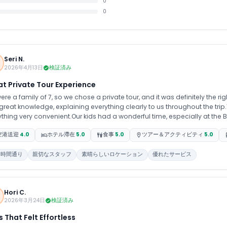
0
0
Seri N.
2026年4月13日
検証済み
t Private Tour Experience
re a family of 7, so we chose a private tour, and it was definitely the 
great knowledge, explaining everything clearly to us throughout the tr
ything very convenient.Our kids had a wonderful time, especially at the 
the stunning views
空港送迎
4.0
ホテル滯在
5.0
食事
5.0
ツアー＆アクティビティ
5.0
に時間通り
親切なスタッフ
素晴らしいロケーション
優れたサービス
Hori C.
2026年3月24日
検証済み
 That Felt Effortless