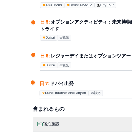
Abu Dhabi
Grand Mosque
City Tour
日 5:
オプションアクティビティ：未来博物
トライド
Dubai
観光
日 6:
レジャーデイまたはオプションツアー
Dubai
観光
日 7:
ドバイ出発
Dubai International Airport
観光
含まれるもの
宿泊施設