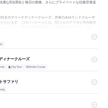
快適な6泊滞在と毎日の朝食、さらにプライベートな往復空港送
。
付きのマリーナディナークルーズ、共有の4x4ランドクルーザ
ただけます。このパッケージには、1日フルのアブダビ市内観光
ハリファ（124＆125階展望台）への訪問も含まれています。
台チケット、または75分のラブボート（スピードボート）ライ
験をカスタマイズできます。
in
に向けて特別に設計されており、文化探検、象徴的な観光地、レ
とアブダビの冒険を最大限にお楽しみいただけます。
ディナークルーズ
rina
City Tour
Dinner Cruise
トサファリ
ivity