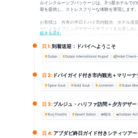
ルインクルーシブパッケージは、3つ星ホテルでの
迎を提供し、ストレスフリーな体験を実現します
お客様は、共有の半日ドバイ市内観光、ホテル送迎
ーによるイブニングデザートサファリをお楽しみい
続きを読む
と、ホテルからのプライベート送迎付きでブルジュ・
日 1:
到着送迎：ドバイへようこそ
5日目には、未来博物館の入場券、ザ・パーム展望
ドの3つの刺激的なオプションから1つを選んで体
Dubai
Dubai International Airport
Hotel Check-
この予算重視のパッケージは、初めて訪れる方々
ジャータイムのバランスが取れた内容で、ドバイ
日 2:
ドバイガイド付き市内観光＋マリーナ
Spice Souk
Gold Souk
Jumeirah
Dubai Ma
日 3:
ブルジュ・ハリファ訪問＋夕方デザー
Burj Khalifa
Desert Safari
観光
Outdoor Act
日 4:
アブダビ終日ガイド付きシティツアー