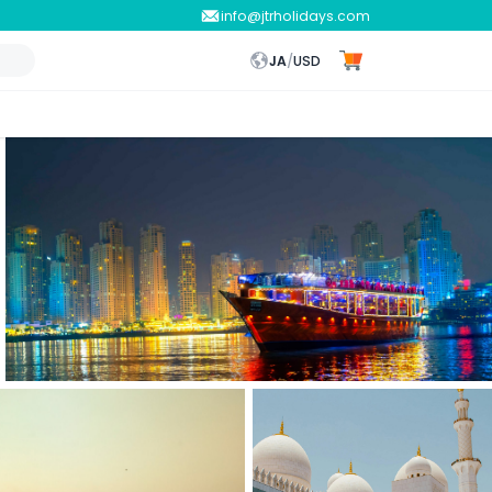
info@jtrholidays.com
JA
/
USD