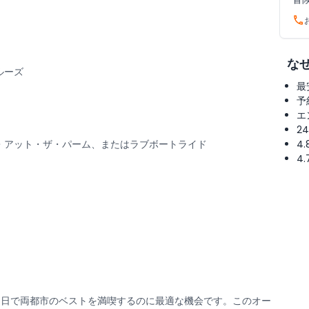
な
ルーズ
最
予
エ
2
・アット・ザ・パーム、またはラブボートライド
4
4
泊7日で両都市のベストを満喫するのに最適な機会です。このオー