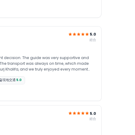
5.0
総合
right decision. The guide was very supportive and
ip.The transport was always on time, which made
Burj Khalifa, and we truly enjoyed every moment
現地交通
5.0
5.0
総合