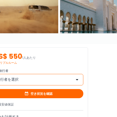
S$ 550
1人あたり
リプルルーム
旅行者
旅行者を選択
空き状況を確認
最安値保証
険を計画する