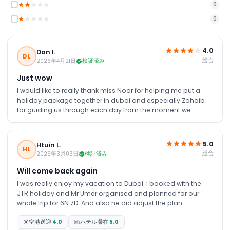
0
0
4.0
Dan l.
DL
総合
2026年4月21日
検証済み
Just wow
I would like to really thank miss Noor for helping me put a
holiday package together in dubai and especially Zohaib
for guiding us through each day from the moment we
arrived to the very last day. He was very attentive with all info
on trips and timings to transfer, when ever I contacted him
any time of the day I had a reply within minutes. This made
5.0
Htuin L.
our experience truly amazing, we were a bit spectical on
HL
総合
2026年3月03日
検証済み
using this company as we have never heard of them or used
them before, but I will be recommending them to family and
Will come back again
friends as we experienced a great holiday with them, I would
I was really enjoy my vacation to Dubai. I booked with the
definitely be using jtr again if we return to dubai. Thankyou.
JTR holiday and Mr Umer organised and planned for our
whole trip for 6N 7D. And also he did adjust the plan
according to our request. Hotel also so nice. I love it. Really
空港送迎
4.0
ホテル滯在
5.0
patient and well organised for us. Thank you xo much JTR