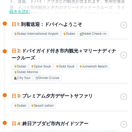
ト、送迎、ドバイ・アブダビの観光が含まれます。専用空港送
迎、ドバイ市内観光と夕方のマリーナディナークルーズ、ライ
続きを読む
ブショーとBBQディナー付きのイブニングデザートサファリ、
終日のアブダビ市内観光、さらにフューチャーミュージアムと
日 1:
到着送迎：ドバイへようこそ
ブルジュ・ハリファ「アット・ザ・トップ」へのチケットと復
路の専用送迎が含まれています。初めてのドバイ訪問者に合わ
Dubai International Airport
Dubai
Hotel Check-in
せたオールインクルーシブパッケージで、ご要望に応じてさら
にカスタマイズ可能です。
日 2:
ドバイガイド付き市内観光＋マリーナディナ
ークルーズ
Dubai
Spice Souk
Gold Souk
Jumeirah Beach
Dubai Marina
City Tour
Dinner Cruise
日 3:
プレミアム夕方デザートサファリ
Dubai
Desert safari
日 4:
終日アブダビ市内ガイドツアー