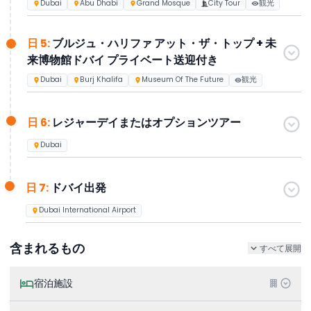
Dubai
Abu Dhabi
Grand Mosque
City Tour
観光
日 5:
ブルジュ・ハリファ アット・ザ・トップ + 未
来博物館ドバイ プライベート送迎付き
Dubai
Burj Khalifa
Museum Of The Future
観光
日 6:
レジャーデイまたはオプションツアー
Dubai
日 7:
ドバイ出発
Dubai International Airport
含まれるもの
すべて展開
宿泊施設