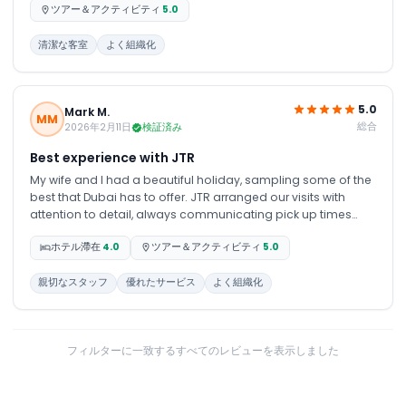
holidays for your kind. Next time also we will come back
ツアー＆アクティビティ
5.0
again.
清潔な客室
よく組織化
5.0
Mark M.
MM
総合
2026年2月11日
検証済み
Best experience with JTR
My wife and I had a beautiful holiday, sampling some of the
best that Dubai has to offer. JTR arranged our visits with
attention to detail, always communicating pick up times
and what to expect. The drivers and guides were friendly and
ホテル滯在
4.0
ツアー＆アクティビティ
5.0
helpful. We also loved JTR's flexibility and working with us to
tailor the holiday to our needs. We look forward to the next
holiday with JTR. Kudos to our Holidays Consultant Shabeeh
親切なスタッフ
優れたサービス
よく組織化
and the whole team!
フィルターに一致するすべてのレビューを表示しました