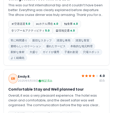
This was our first international trip and it couldn’t have been
better. Everything was clearly explained before departure.
The dhow cruise dinner was truly amazing. Thank you for a
memorable experience.
空港送迎
5.0
ホテル滯在
4.0
食事
4.0
ツアー＆アクティビティ
5.0
現地交通
4.0
常に時間通り
親切なスタッフ
清潔な車両
清潔な客室
素晴らしいロケーション
優れたサービス
本格的な地元料理
新鮮な食材
大盛り
ガイドが優秀
子連れ歓迎
穴場スポット
よく組織化
4.0
Emily R.
ER
総合
2025年11月09日
検証済み
Comfortable Stay and Well planned tour
Overall, it was a very pleasant experience. The hotel was
clean and comfortable, and the desert safari was well
organised. The communication before the trip was clear
and helpful and made the whole experience smooth and