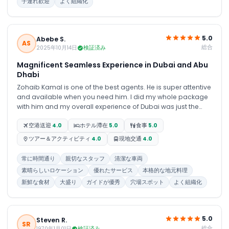
子連れ歓迎
よく組織化
5.0
Abebe S.
AS
総合
2025年10月14日
検証済み
Magnificent Seamless Experience in Dubai and Abu
Dhabi
Zohaib Kamal is one of the best agents. He is super attentive
and available when you need him. I did my whole package
with him and my overall experience of Dubai was just the
best.
空港送迎
4.0
ホテル滯在
5.0
食事
5.0
ツアー＆アクティビティ
4.0
現地交通
4.0
常に時間通り
親切なスタッフ
清潔な車両
素晴らしいロケーション
優れたサービス
本格的な地元料理
新鮮な食材
大盛り
ガイドが優秀
穴場スポット
よく組織化
5.0
Steven R.
SR
総合
1970年1月01日
検証済み