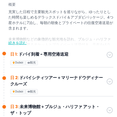
概要
充実した日程で主要観光スポットを巡りながら、ゆったりとし
た時間も楽しめるデラックスドバイ＆アブダビパッケージ。4つ
星ホテルに7泊し、毎朝の朝食とプライベートの往復空港送迎が
含まれます。
未来博物館などの象徴的な観光地を訪れ、ブルジュ・ハリファ
続きを読む
の展望台へ登るチケットとプライベート送迎付き。共有4x4ラ
ンドクルーザーでのライブショーとバーベキュー夕食を楽しむ
日 1:
ドバイ到着 - 専用空港送迎
イブニングデザートサファリも体験いただけます。
Dubai
観光
ドバイのガイド付き市内観光と共有送迎付きマリーナドウディ
ナークルーズを満喫。アブダビの主要な名所や文化施設を訪れ
日 2:
ドバイシティツアー＋マリーナドウディナー
る終日観光ツアーも含まれます。
クルーズ
季節のおすすめハイライト:
Dubai
観光
•
10月～4月:
ミラクルガーデンとグローバルビレッジ
•
5月～9月:
マダムタッソー、エキスポシティドバイ、またはワ
日 3:
未来博物館＋ブルジュ・ハリファ アット・
イルドワディウォーターパーク
ザ・トップ