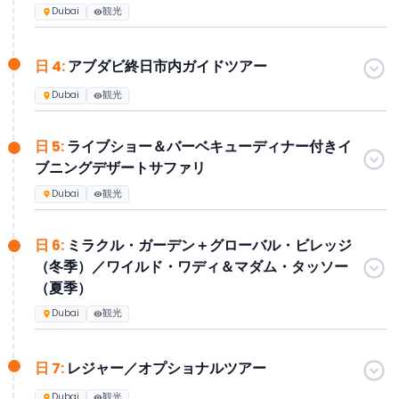
Dubai
観光
ご希望に応じて日程のカスタマイズも可能です。思い出に残る
ホリデーをお楽しみください。
日 4:
アブダビ終日市内ガイドツアー
Dubai
観光
日 5:
ライブショー＆バーベキューディナー付きイ
ブニングデザートサファリ
Dubai
観光
日 6:
ミラクル・ガーデン＋グローバル・ビレッジ
（冬季）／ワイルド・ワディ＆マダム・タッソー
（夏季）
Dubai
観光
日 7:
レジャー／オプショナルツアー
Dubai
観光