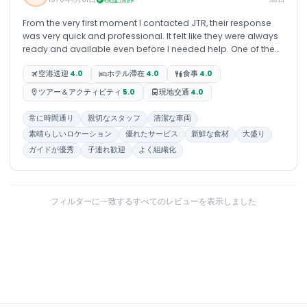
From the very first moment I contacted JTR, their response
was very quick and professional. It felt like they were always
ready and available even before I needed help. One of the
agents, Zohaib, I reached out to after seeing good reviews
空港送迎
4.0
ホテル滯在
4.0
食事
4.0
about his service online. He was always helpful, quick to
respond, and ready to make any changes we requested
ツアー＆アクティビティ
5.0
現地交通
4.0
without any hesitation. The package was well planned, and
everything was managed smoothly from start to end. He
常に時間通り
親切なスタッフ
清潔な車両
stayed in touch with us from the moment we landed in Dubai
素晴らしいロケーション
優れたサービス
新鮮な食材
大盛り
until we reached back home. Overall, my experience with JTR
ガイドが優秀
子連れ歓迎
よく組織化
and Zohaib exceeded my expectations, and I would
definitely recommend their services.
フィルターに一致するすべてのレビューを表示しました