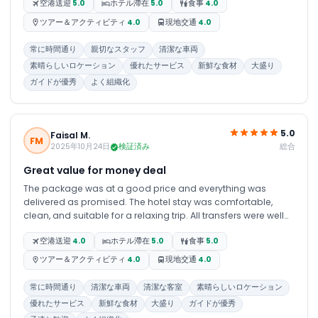
空港送迎
5.0
ホテル滯在
5.0
食事
4.0
stress free. Thank you to the JTR team for your support and
professionalism
ツアー＆アクティビティ
4.0
現地交通
4.0
常に時間通り
親切なスタッフ
清潔な車両
素晴らしいロケーション
優れたサービス
新鮮な食材
大盛り
ガイドが優秀
よく組織化
5.0
Faisal M.
FM
総合
2025年10月24日
検証済み
Great value for money deal
The package was at a good price and everything was
delivered as promised. The hotel stay was comfortable,
clean, and suitable for a relaxing trip. All transfers were well
arranged and always on time, which made the whole
空港送迎
4.0
ホテル滯在
5.0
食事
5.0
journey smooth and stress-free. The overall experience was
good, and everything went as expected without any major
ツアー＆アクティビティ
4.0
現地交通
4.0
issues. I would consider booking again in the future.
常に時間通り
清潔な車両
清潔な客室
素晴らしいロケーション
優れたサービス
新鮮な食材
大盛り
ガイドが優秀