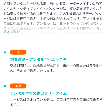
短期間アンタルヤを訪れる際、当社の特別オーダーメイドの2 泊ア
ンタルヤ・シティブレイク・パッケージは、短い滞在でアンタルヤ
を効率よく探索するのに役立ちます。この3 日間のホリデーパッケ
ージには往復空港送迎、ホテル宿泊が含まれており、アンタルヤを
自由に観光できます。アンタルヤは、ヨットでいっぱいの旧港と大
型ホテルに囲まれたビーチを持つトルコのリゾート都市です。青い
続きを読む
海で知られる「ターコイズコースト」と呼ばれるトルコ南部の地中
海地域への玄関口でもあります。アンタルヤがかつて主要なローマ
の港であった名残が今も残っており、これには西暦130年のローマ
皇帝の訪問を記念して建てられたハドリアヌス門や、港の景色を望
日 1
む2世紀のヒディルリク塔などが含まれます.
到着送迎 - アンタルヤへようこそ
空港到着時に、現地係員が出迎え、市内中心部またはララ地区
含まれるもの
のホテルまで送迎いたします。
利用規約
日 2
アンタルヤでの終日フリータイム
除外事項
サービスは含まれていません。ご自身で市内を自由に散策でき
ます。