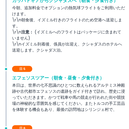
カッパドキアからクシャダスへ（朝食・夕食付き）
今朝、追加料金でオプションの熱気球フライトをご利用いただ
けます。
\r\n朝食後、イズミル行きのフライトのため空港へ送迎しま
す。
\r\n
注意：
(イズミルへのフライトはパッケージに含まれて
いません)
\r\nイズミル到着後、係員が出迎え、クシャダスのホテルへ
送迎します。クシャダス泊。
日 5
エフェソスツアー（朝食・昼食・夕食付き）
本日は、世界の七不思議のひとつに数えられるアルテミス神殿
跡や古代都市エフェソスの遺跡をガイド付きで訪れ、歴史に浸
っていただきます。かつて戦車や馬の競走が行われた街や競技
場の神秘的な雰囲気を感じてください。またトルコの手工芸品
を体験する機会もあり、最後の訪問地はシリンジェ村で、
日 6