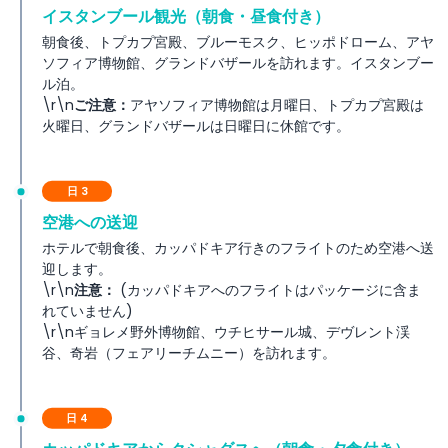
含まれるもの
イスタンブール観光（朝食・昼食付き）
朝食後、トプカプ宮殿、ブルーモスク、ヒッポドローム、アヤ
利用規約
ソフィア博物館、グランドバザールを訪れます。イスタンブー
ル泊。
\r\n
ご注意：
アヤソフィア博物館は月曜日、トプカプ宮殿は
除外事項
火曜日、グランドバザールは日曜日に休館です。
重要な注意事項
日 3
空港への送迎
ホテルで朝食後、カッパドキア行きのフライトのため空港へ送
迎します。
\r\n
注意：
(カッパドキアへのフライトはパッケージに含ま
れていません)
\r\nギョレメ野外博物館、ウチヒサール城、デヴレント渓
谷、奇岩（フェアリーチムニー）を訪れます。
日 4