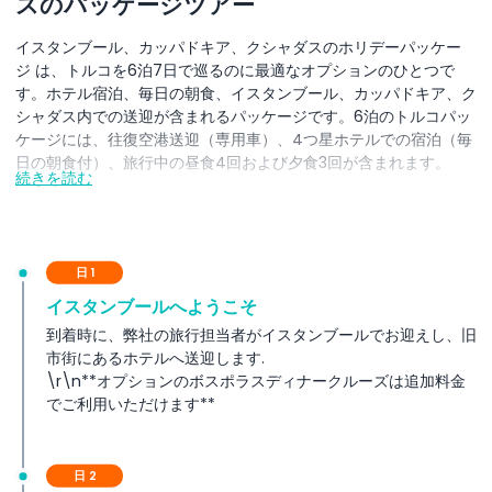
スのパッケージツアー
イスタンブール、カッパドキア、クシャダスのホリデーパッケー
ジ は、トルコを6泊7日で巡るのに最適なオプションのひとつで
す。ホテル宿泊、毎日の朝食、イスタンブール、カッパドキア、ク
シャダス内での送迎が含まれるパッケージです。6泊のトルコパッ
ケージには、往復空港送迎（専用車）、4つ星ホテルでの宿泊（毎
日の朝食付）、旅行中の昼食4回および夕食3回が含まれます。
続きを読む
イスタンブール、カッパドキア、クシャダス パッケ
ージのオプションと料金:
日 1
オプション 01: AED 2425/- 一人当たり
イスタンブールへようこそ
イスタンブール ( 2 泊) グランドヤヴズホテル イスタンブール -
到着時に、弊社の旅行担当者がイスタンブールでお迎えし、旧
旧市街 または同等
市街にあるホテルへ送迎します.
カッパドキア ( 1 泊) ネオポールデラックスホテル クシャダス また
\r\n**オプションのボスポラスディナークルーズは追加料金
は同等
でご利用いただけます**
クシャダス ( 3 泊) カッパドキア ラヴァ ケーブ ホテル カッパドキ
ア または同等
日 2