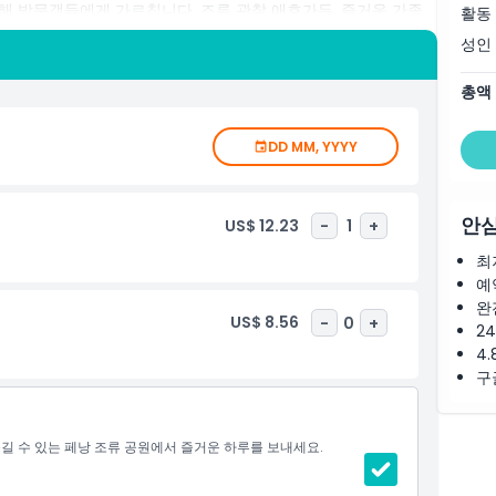
해 방문객들에게 가르칩니다. 조류 관찰 애호가든, 즐거운 가족
활동
탐험하고 싶든 이 공원은 꼭 방문해야 할 장소입니다. 자연이 날아
성인
험하세요!
총액
DD MM, YYYY
안심
US$ 12.23
-
1
+
최
예
완
US$ 8.56
-
0
+
2
4.
구
즐길 수 있는 페낭 조류 공원에서 즐거운 하루를 보내세요.