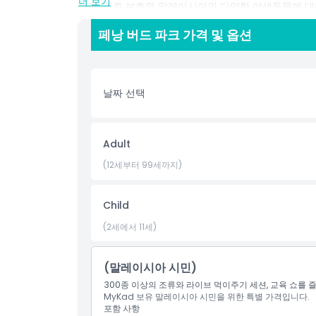
더 보기
하며, 조류 보호와 말레이시아의 다양한 야생동물에 대
나들이를 찾는 분이든, 페낭의 최고의 명소 중 하나를 
페낭 버드 파크 가격 및 옵션
오르는 페낭 버드 파크에서 아름다움, 색깔, 노래를 경
하이라이트
날짜 선택
포함 사항
Adult
아동 성인 정책
(12세부터 99세까지)
포함되지 않는 사항
Child
(2세에서 11세)
적합하지 않은 대상
(말레이시아 시민)
운영 시간
300종 이상의 조류와 라이브 먹이주기 세션, 교육 쇼를 
MyKad 보유 말레이시아 시민을 위한 특별 가격입니다.
포함 사항