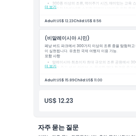
알아야 할 사항
300종 이상의 조류, 먹이주기 시간, 재미있는 교육 
더 보기
유효한 MyKad를 소지한 말레이시아인을 위한 특별 
위치
Adult:
US$ 12.23
Child:
US$ 8.56
(비말레이시아 시민)
가는 방법
페낭 버드 파크에서 300가지 이상의 조류 종을 탐험하고
이 실현됩니다. 유효한 국제 여행자 이용 가능.
교환 방법
포함 사항
말레이시아 최초이자 최대 규모의 조류 공원에서 30
더 보기
먹이 주기 세션, 라이브 쇼, 무성한 열대 환경을 즐기
취소 정책
Adult:
US$ 15.89
Child:
US$ 11.00
US$ 12.23
자주 묻는 질문