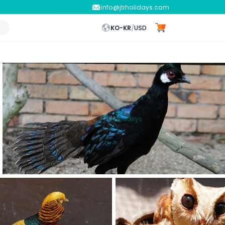
info@jtrholidays.com
KO-KR
/
USD