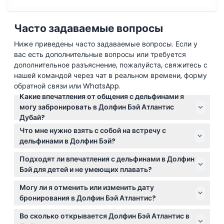
Часто задаваемые вопросы
Ниже приведены часто задаваемые вопросы. Если у
вас есть дополнительные вопросы или требуется
дополнительное разъяснение, пожалуйста, свяжитесь с
нашей командой через чат в реальном времени, форму
обратной связи или WhatsApp.
Какие впечатления от общения с дельфинами я
могу забронировать в Долфин Бэй Атлантис
Дубай?
Вы можете выбрать встречи в мелководье,
Что мне нужно взять с собой на встречу с
подходящие для всех возрастов, плавание в
дельфинами в Долфин Бэй?
глубокой воде для уверенных пловцов от 8 лет и
Возьмите действующий паспорт или удостоверение
старше, а также погружения с аквалангом для
Подходят ли впечатления с дельфинами в Долфин
личности с фотографией, выданное
более глубокого взаимодействия. Проверьте
Бэй для детей и не умеющих плавать?
государственным органом, совпадающее с именем,
доступность сеансов и детали онлайн при
Да! Есть встречи в мелководье, разработанные для
указанным при бронировании, купальный костюм и
Могу ли я отменить или изменить дату
бронировании.
всех возрастов и уровней плавания, поэтому даже
полотенце. В раздевалках предоставляются
бронирования в Долфин Бэй Атлантис?
непловцы и маленькие дети могут безопасно
душевые, полотенца и шкафчики.
Отмена или изменение даты после оформления
взаимодействовать с дельфинами.
Во сколько открывается Долфин Бэй Атлантис в
ваучера не допускаются. Убедитесь в своем