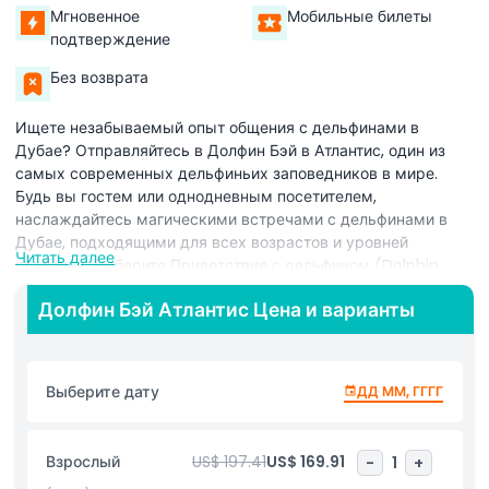
Мгновенное
Мобильные билеты
подтверждение
Без возврата
Ищете незабываемый опыт общения с дельфинами в
Дубае? Отправляйтесь в Долфин Бэй в Атлантис, один из
самых современных дельфиньих заповедников в мире.
Будь вы гостем или однодневным посетителем,
наслаждайтесь магическими встречами с дельфинами в
Дубае, подходящими для всех возрастов и уровней
Читать далее
плавания. Выберите Приветствие с дельфином (Dolphin
Meet & Greet) для сухого, но захватывающего
Долфин Бэй Атлантис Цена и варианты
взаимодействия. Идеально для детей и тех, кто не умеет
плавать. Встаньте на берегу лагуны, познакомьтесь с
дружелюбным дельфином и получите бесплатную печатную
фотографию.
Выберите дату
ДД ММ, ГГГГ
Для более тесного взаимодействия попробуйте Встречу с
дельфином (Dolphin Encounter). Зайдите в мелководье и
Взрослый
US$ 197.41
US$ 169.91
-
1
+
общайтесь с индо-тихоокеанскими афалинами. Это и