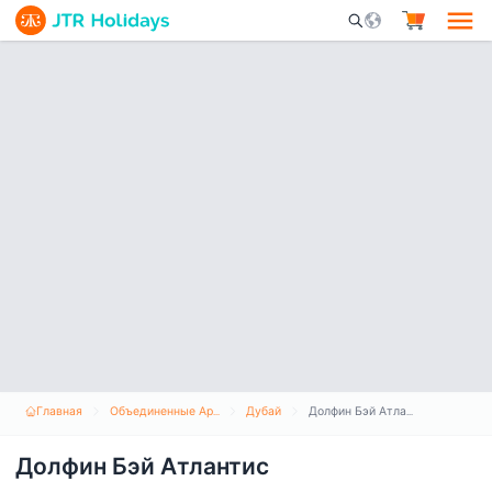
Mobile Search Opene
Главная
Объединенные Арабские Эмираты
Дубай
Долфин Бэй Атлантис
Долфин Бэй Атлантис