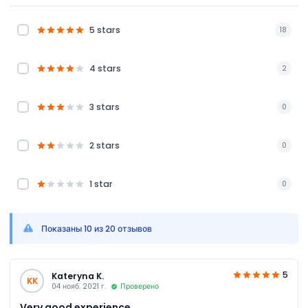
5 stars
18
4 stars
2
3 stars
0
2 stars
0
1 star
0
Показаны 10 из 20 отзывов
5
Kateryna K.
KK
04 нояб. 2021 г.
Проверено
Very good experience