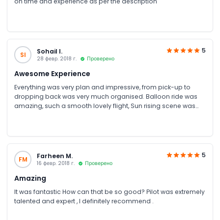
on time and experience as per the description
5
Sohail I.
SI
28 февр. 2018 г.
Проверено
Awesome Experience
Everything was very plan and impressive, from pick-up to
dropping back was very much organised. Balloon ride was
amazing, such a smooth lovely flight, Sun rising scene was
awesome , took upto 4000 feet altitude. Unfortunately
certificate was not given, I don't know why? Captain and
ground crew is very supportive, humble and cooperative. I
rate as 5 star.
5
Farheen M.
FM
16 февр. 2018 г.
Проверено
Amazing
It was fantastic How can that be so good? Pilot was extremely
talented and expert , I definitely recommend .