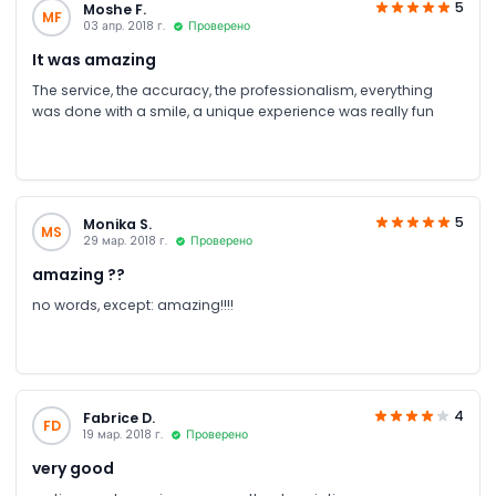
5
Moshe F.
MF
03 апр. 2018 г.
Проверено
It was amazing
The service, the accuracy, the professionalism, everything
was done with a smile, a unique experience was really fun
5
Monika S.
MS
29 мар. 2018 г.
Проверено
amazing ??
no words, except: amazing!!!!
4
Fabrice D.
FD
19 мар. 2018 г.
Проверено
very good