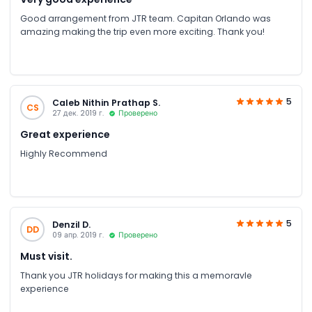
Good arrangement from JTR team. Capitan Orlando was
amazing making the trip even more exciting. Thank you!
5
Caleb Nithin Prathap S.
CS
27 дек. 2019 г.
Проверено
Great experience
Highly Recommend
5
Denzil D.
DD
09 апр. 2019 г.
Проверено
Must visit.
Thank you JTR holidays for making this a memoravle
experience