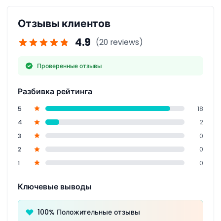
золотых дюн, пустынных пейзажей и волшебным
возврату.
рассветом — это действительно незабываемый
Отзывы клиентов
опыт.
4.9
(20 reviews)
Проверенные отзывы
Разбивка рейтинга
5
18
4
2
3
0
2
0
1
0
Ключевые выводы
100% Положительные отзывы