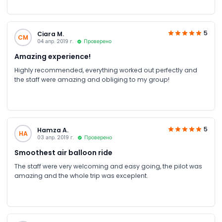
5
Ciara M.
CM
04 апр. 2019 г.
Проверено
Amazing experience!
Highly recommended, everything worked out perfectly and
the staff were amazing and obliging to my group!
5
Hamza A.
HA
03 апр. 2019 г.
Проверено
Smoothest air balloon ride
The staff were very welcoming and easy going, the pilot was
amazing and the whole trip was exceplent.