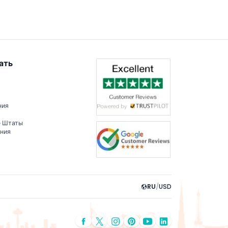
ать
ния
е Штаты
ения
RU
/
USD