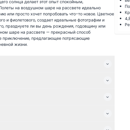
Бе
щего солнца делает этот опыт спокойным,
По
олеты на воздушном шаре на рассвете идеально
Кр
фию или просто хочет попробовать что-то новое. Цветное
4,
ого и фиолетового, создает идеальные фотографии и
Ре
о, празднуете ли вы день рождения, годовщину или
ушном шаре на рассвете — прекрасный способ
ное приключение, предлагающее потрясающие
невной жизни.