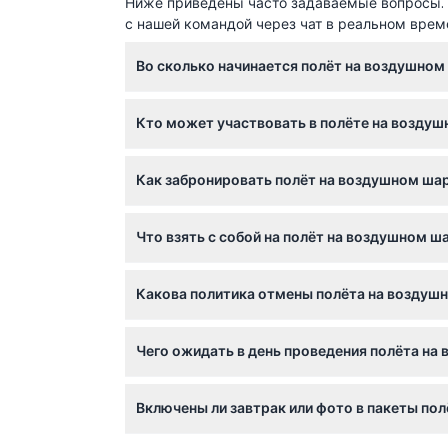
Ниже приведены часто задаваемые вопросы. Е
с нашей командой через чат в реальном врем
Во сколько начинается полёт на воздушном 
Полёты обычно начинаются рано утром, вре
Кто может участвовать в полёте на воздуш
Сам полёт на воздушном шаре длится около
при бронировании).
Полёт подходит для детей от 5 лет и стар
Как забронировать полёт на воздушном шар
младше 7 лет, старше 80 лет, а также люд
Вы можете забронировать полёт на воздушн
Что взять с собой на полёт на воздушном ш
доступность и выбрать предпочтительную да
Возьмите с собой действительный удостове
Какова политика отмены полёта на воздуш
одежду и закрытую обувь, подходящую для 
Отмена, сделанная не менее чем за 48 часов
Чего ожидать в день проведения полёта на
Возврат средств, если он положен, оформля
Вас заберут рано на совместном трансфере
Включены ли завтрак или фото в пакеты по
спокойном полёте на шаре до 4000 футов, ч
Некоторые пакеты включают завтрак, други