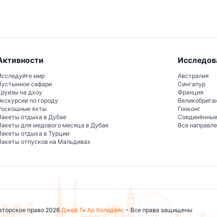
у.
Активности
Исследов
Исследуйте мир
Австралия
Пустынное сафари
Сингапур
Круизы на дхоу
Франция
Экскурсии по городу
Великобрита
Роскошные яхты
Гонконг
Пакеты отдыха в Дубае
Соединённы
Пакеты для медового месяца в Дубае
Все направл
Пакеты отдыха в Турции
Пакеты отпусков на Мальдивах
вторское право 2026
Джей Ти Ар Холидейс
- Все права защищены