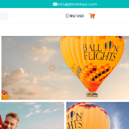
info@jtrholidays.com
RU
/
USD