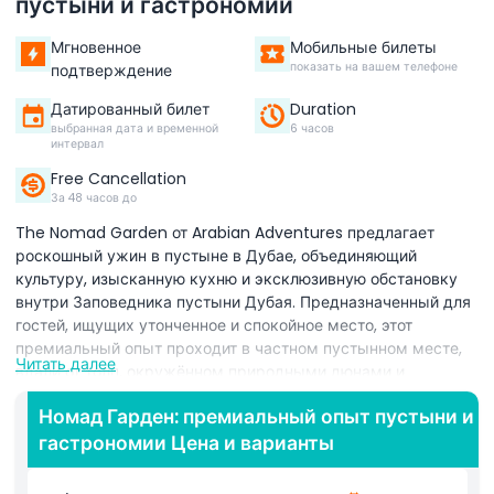
пустыни и гастрономии
Мгновенное
Мобильные билеты
показать на вашем телефоне
подтверждение
Датированный билет
Duration
выбранная дата и временной
6 часов
интервал
Free Cancellation
За 48 часов до
The Nomad Garden от Arabian Adventures предлагает
роскошный ужин в пустыне в Дубае, объединяющий
культуру, изысканную кухню и эксклюзивную обстановку
внутри Заповедника пустыни Дубая. Предназначенный для
гостей, ищущих утонченное и спокойное место, этот
премиальный опыт проходит в частном пустынном месте,
Читать далее
вдали от толп, окружённом природными дюнами и
открытым небом. Путешествие включает остановку на
Номад Гарден: премиальный опыт пустыни и
закат с дегустацией Whispering Angel, позволяя гостям
гастрономии Цена и варианты
наслаждаться напитками, наблюдая, как пустыня меняет
цвета в сумерках. Ужин — главный момент вечера, с
тщательно подготовленным меню, вдохновлённым