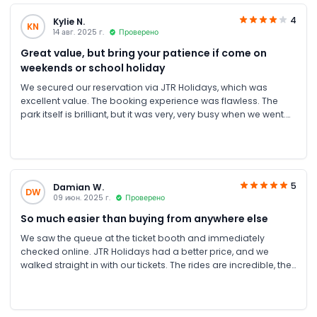
4
Kylie N.
KN
14 авг. 2025 г.
Проверено
Great value, but bring your patience if come on
weekends or school holiday
We secured our reservation via JTR Holidays, which was
excellent value. The booking experience was flawless. The
park itself is brilliant, but it was very, very busy when we went.
The queues for the popular rides were long, which tested our
kids' patience. So it is a suggestion to avoid school holidays
if you can.
5
Damian W.
DW
09 июн. 2025 г.
Проверено
So much easier than buying from anywhere else
We saw the queue at the ticket booth and immediately
checked online. JTR Holidays had a better price, and we
walked straight in with our tickets. The rides are incredible, the
sheer speed of some of them took our breath away.