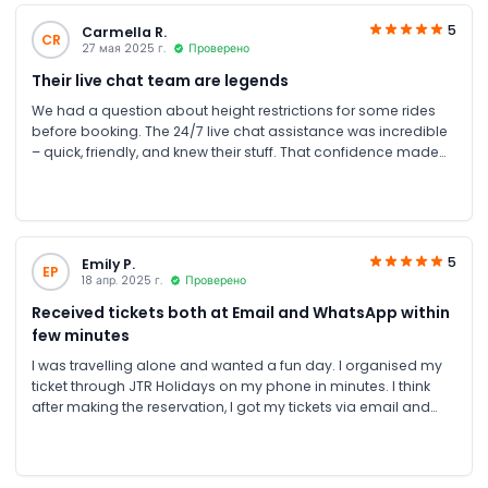
5
Carmella R.
CR
27 мая 2025 г.
Проверено
Their live chat team are legends
We had a question about height restrictions for some rides
before booking. The 24/7 live chat assistance was incredible
– quick, friendly, and knew their stuff. That confidence made
us book with JTR and the seamless booking process meant
we were splashing in no time.
5
Emily P.
EP
18 апр. 2025 г.
Проверено
Received tickets both at Email and WhatsApp within
few minutes
I was travelling alone and wanted a fun day. I organised my
ticket through JTR Holidays on my phone in minutes. I think
after making the reservation, I got my tickets via email and
WhatsApp in few minutes. I spent the whole day going on all
the major rides without any queues mid-week. Highly
recommend for solo adventurers