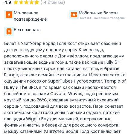
4.9
(14 отзывы)
Мгновенное
Мобильные билеты
Показать на вашем телефоне
подтверждение
Без возврата
Билет в УайтУотер Ворлд Голд Кост открывает сезонный
доступ к ведущему водному парку Квинсленда,
расположенного рядом с Дримвёрлдом, предлагающему
захватывающие водные горки, такие как новые Fully 6 —
шесть уникальных горок для катания на теле, и Pipeline
Plunge, а также семейные аттракционы. Искатели острых
ощущений покоряют SuperTubes Hydrocoaster, Temple of
Huey и The BRO, в то время как семьи наслаждаются
бассейном с волнами Cave of Waves, подогреваемым
круглый год до 26°С, создавая аутентичный океанский
серфинг, подходящий для всех возрастов. Парк сочетает
экстремальные аттракционы с зонами отдыха: детские
площадки Wiggle Bay для малышей, интерактивные
фонтаны и частные беседки для роскошного комфорта
между катаниями. УайтУотер Ворлд Голд Кост включает