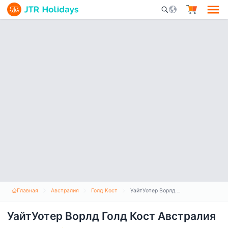
Mobile Search Opene
Главная
Австралия
Голд Кост
УайтУотер Ворлд Голд Кост Австралия
УайтУотер Ворлд Голд Кост Австралия