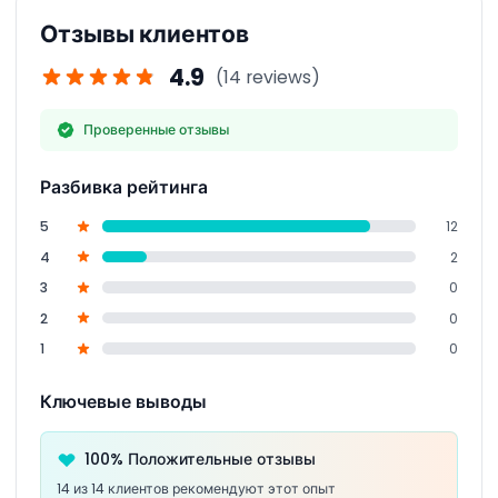
(возможно изменение — подтвердите при
Отзывы клиентов
бронировании)
4.9
(14 reviews)
Проверенные отзывы
Разбивка рейтинга
5
12
4
2
3
0
2
0
1
0
Ключевые выводы
100% Положительные отзывы
14 из 14 клиентов рекомендуют этот опыт