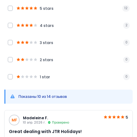
5 stars
12
4 stars
2
3 stars
0
2 stars
0
1 star
0
Показаны 10 из 14 отзывов
5
Madeleine F.
MF
10 апр. 2026 г.
Проверено
Great dealing with JTR Holidays!