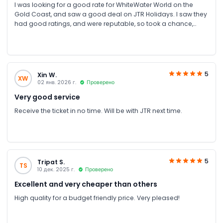
I was looking for a good rate for WhiteWater World on the
Gold Coast, and saw a good deal on JTR Holidays. I saw they
had good ratings, and were reputable, so took a chance,
despite not hearing about them before. I received my tickets
a few minues later - seamless transaction. I will be using JTR
Holidays again for sure, curious to see what else they have on
offer! The day at WhiteWater World was fantastic - the kids are
still talking about it!
5
Xin W.
XW
02 янв. 2026 г.
Проверено
Very good service
Receive the ticket in no time. Will be with JTR next time.
5
Tripat S.
TS
10 дек. 2025 г.
Проверено
Excellent and very cheaper than others
High quality for a budget friendly price. Very pleased!