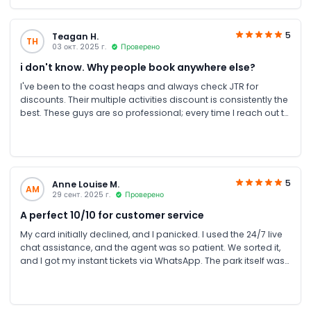
5
Teagan H.
TH
03 окт. 2025 г.
Проверено
i don't know. Why people book anywhere else?
I've been to the coast heaps and always check JTR for
discounts. Their multiple activities discount is consistently the
best. These guys are so professional; every time I reach out to
them, they don't disappoint me. Mr Naveed is a gay who
helped me several times. My last experience at WhiteWater
World was so incredible.
5
Anne Louise M.
AM
29 сент. 2025 г.
Проверено
A perfect 10/10 for customer service
My card initially declined, and I panicked. I used the 24/7 live
chat assistance, and the agent was so patient. We sorted it,
and I got my instant tickets via WhatsApp. The park itself was
a fantastic day out. The rides are well-maintained and so
much fun. Thank you JTR Holidays