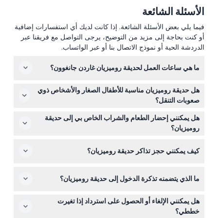
الأسئلة الشائعة
فيما يلي بعض الأسئلة الشائعة. إذا كانت لديك أي استفسارات إضافية
أو كنت بحاجة إلى مزيد من التوضيح، يرجى التواصل مع فريقنا عبر
الدردشة الحية أو نموذج الاتصال بنا أو عبر الواتساب.
ما هي ساعات العمل لحديقة روميزيان غاردن جانغوون؟
حديقة روميزيان مفتوحة من الساعة 09:00 حتى 17:00 يوميًا،
هل حديقة روميزيان مناسبة للأطفال الصغار والأشخاص ذوي
مع آخر دخول قبل ساعة من الإغلاق، وتغلق يوم الثلاثاء (قد
صعوبات التنقل؟
تتغير، يرجى التأكد عند الحجز).
الأطفال من عمر 0 إلى 7 سنوات يدخلون مجانًا، ولكن الحديقة
هل يمكنني إحضار الطعام والشراب الخاص بي إلى حديقة
غير مفضلة للأشخاص ذوي القدرة الحركية المحدودة أو الذين
روميزيان؟
يستخدمون الكراسي المتحركة بسبب تضاريس المكان.
لا يسمح بإدخال الطعام والشراب من الخارج داخل المكان، لذا
كيف يمكنني حجز تذاكر حديقة روميزيان؟
يرجى التخطيط لذلك قبل زيارتك.
يمكنك حجز تذاكرك بسهولة على الإنترنت عبر هذا الموقع،
ما الذي يتضمنه تذكرة الدخول إلى حديقة روميزيان؟
باختيار التاريخ والوقت الذي تفضله.
تذكرة الدخول تشمل دخول حديقة روميزيان وجلسة علاج ضوئي
هل يمكنني الإلغاء أو الحصول على استرداد إذا تغيرت
لمدة 30 دقيقة.
خططي؟