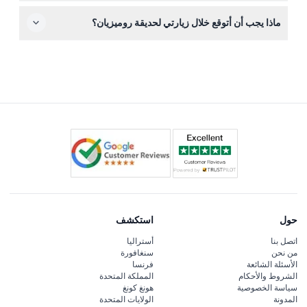
التذاكر غير قابلة للاسترداد ولا يمكن إلغاؤها، لذا يرجى التأكد من
ماذا يجب أن أتوقع خلال زيارتي لحديقة روميزيان؟
جدولك قبل الحجز.
توقع ملاذًا هادئًا على قمة هوابونغ مع مناظر طبيعية جميلة،
ومسارات التأمل، وعلاج الغابات، وفعاليات ثقافية تمزج بين الفن
والموسيقى الكلاسيكية.
حول
استكشف
اتصل بنا
أستراليا
من نحن
سنغافورة
الأسئلة الشائعة
فرنسا
الشروط والأحكام
المملكة المتحدة
سياسة الخصوصية
هونغ كونغ
المدونة
الولايات المتحدة