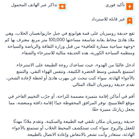
تأكيد فوري
تذاكر عبر الهاتف المحمول
غير قابلة للاسترداد
تقع حديقة روميزيان على قمة هوابونغ في جبل جاريوانغسان الخلاب، وهي
ملاذ هادئ محاط بغابة شاسعة مساحتها 100,000 متر مربع. معترف بها كم
«وجهة سياحية ممتازة للعافية» من قبل وزارة الثقافة والرياضة والسياحة
ومنظمة السياحة الكورية، هذه الحديقة مثالية للاسترخاء والشفاء.
ادخل عالمًا من الهدوء، حيث تساعدك روعة الطبيعة على الاسترخاء.
استمتع بالمشي وسط الخضرة الكثيفة، وتنفس الهواء النقي، والتمتع
بالأجواء الهادئة. سواء كنت تبحث عن مهرب هادئ أو لحظة لإعادة الشحن،
تقدم حديقة روميزيان الملاذ المثالي.
أقم في أماكن إقامة متميزة مصممة للراحة، أو جرّب التخييم الفاخر في
موقع الغلامبينج. توفر المرافق المحفوظة جيدًا إقامة دافئة ومنعشة، مما
يجعل زيارتك مميزة حقًا.
حديقة روميزيان مكان تلتقي فيه الطبيعة والسكينة، وتقدم ملاذًا مهدئًا
للعقل والروح. سواء كنت تستكشف المحيط الخلاب أو تستمتع بالأجواء
الهادئة، ستغادر وأنت تشعر بالانتعاش وإعادة الاتصال بالطبيعة.