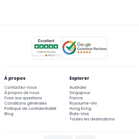
site web.
participants pèsent entre 35 et 150 kilogrammes
pour garantir la sécurité pendant l'activité.
À propos
Explorer
Contactez-nous
Australie
À propos de nous
Singapour
Foire aux questions
France
Conditions générales
Royaume-Uni
Politique de confidentialité
Hong Kong
Blog
États-Unis
Toutes les destinations