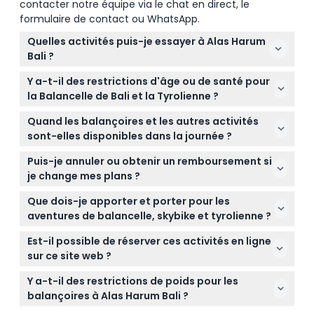
contacter notre équipe via le chat en direct, le
formulaire de contact ou WhatsApp.
Quelles activités puis-je essayer à Alas Harum
Bali ?
À Alas Harum Bali, vous pouvez profiter de
Y a-t-il des restrictions d'âge ou de santé pour
balançoires excitantes comme la Balancelle Super
la Balancelle de Bali et la Tyrolienne ?
Extrême, pédaler sur des Skybikes suspendus et
Les enfants de moins de 7 ans ne peuvent pas
faire de la tyrolienne à travers la forêt tropicale.
Quand les balançoires et les autres activités
participer, et les femmes enceintes, les personnes
Chacune offre une vue imprenable sur les
sont-elles disponibles dans la journée ?
de plus de 70 ans ou celles souffrant de problèmes
terrasses de riz luxuriantes.
Les balançoires sont disponibles de 7h00 à 10h00, et
cardiaques, d'épilepsie ou d'hypertension ne sont
Puis-je annuler ou obtenir un remboursement si
toutes les autres activités comme le Skybike et la
pas autorisées à se joindre aux activités.
je change mes plans ?
Tyrolienne fonctionnent de 10h00 à 18h00 (sous
Les billets pour les activités d'Alas Harum Bali ne
réserve de modifications — veuillez confirmer au
Que dois-je apporter et porter pour les
sont pas remboursables et ne peuvent pas être
moment de la réservation).
aventures de balancelle, skybike et tyrolienne ?
annulés, veuillez donc être sûr(e) de la date et de
Portez des vêtements confortables et des
l'heure de votre réservation avant l'achat.
Est-il possible de réserver ces activités en ligne
chaussures fermées adaptées aux activités en
sur ce site web ?
plein air. Apportez également votre appareil photo
Oui, vous pouvez vérifier la disponibilité et réserver
ou smartphone pour capturer en toute sécurité les
Y a-t-il des restrictions de poids pour les
facilement votre séance de balancelle, de skybike
vues à couper le souffle.
balançoires à Alas Harum Bali ?
ou de tyrolienne préférée en ligne ici même sur ce
Oui, chaque séance de balancelle exige que les