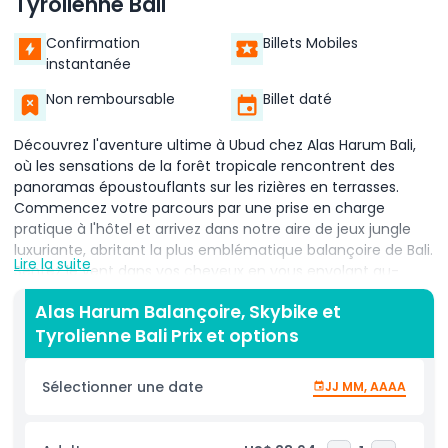
Tyrolienne Bali
Confirmation
Billets Mobiles
instantanée
Non remboursable
Billet daté
Découvrez l'aventure ultime à Ubud chez Alas Harum Bali,
où les sensations de la forêt tropicale rencontrent des
panoramas époustouflants sur les rizières en terrasses.
Commencez votre parcours par une prise en charge
pratique à l'hôtel et arrivez dans notre aire de jeux jungle
luxuriante, abritant la plus emblématique balançoire de Bali.
Lire la suite
Sentez le vent dans vos cheveux en vous envolant au-
dessus des champs émeraude, capturant des
Alas Harum Balançoire, Skybike et
emplacements parfaits pour Instagram sur fond de
Tyrolienne Bali Prix et options
végétation tropicale. Ensuite, lancez-vous sur le Skybike Bali,
pédalant sur un vélo suspendu le long de câbles en acier
pour des vues vertigineuses sur des cascades et des
Sélectionner une date
JJ MM, AAAA
vallées verdoyantes en contrebas. Puis, laissez-vous
emporter par l'adrénaline de notre tyrolienne de Bali, en
glissant à travers la canopée lors d'un vol exaltant de 300