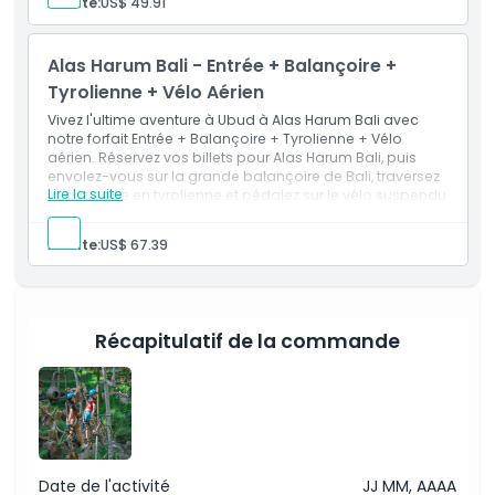
Adulte:
US$ 49.91
de photos, réservez dès aujourd'hui votre admission à
Alas Harum Bali.
Non adapté pour
Alas Harum Bali - Entrée + Balançoire +
Tyrolienne + Vélo Aérien
Heures d'ouverture
Vivez l'ultime aventure à Ubud à Alas Harum Bali avec
notre forfait Entrée + Balançoire + Tyrolienne + Vélo
aérien. Réservez vos billets pour Alas Harum Bali, puis
À savoir
envolez-vous sur la grande balançoire de Bali, traversez
Lire la suite
la canopée en tyrolienne et pédalez sur le vélo suspendu
au-dessus des luxuriantes rizières. Réservez dès
Emplacement
maintenant.
Adulte:
US$ 67.39
Politique d'annulation
Récapitulatif de la commande
Date de l'activité
JJ MM, AAAA