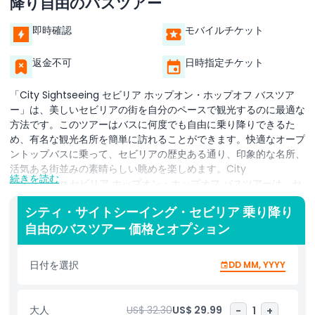
降り自由のバスツアー
即時確認
モバイルチケット
返金不可
日時指定チケット
「City Sightseeing セビリア ホップオン・ホップオフ バスツア
ー」は、美しいセビリアの街を自分のペースで観光するのに最適な
方法です。このツアーはバスに何度でも自由に乗り降りできるた
め、有名な観光名所を簡単に訪れることができます。快適なオープ
ントップバスに乗って、セビリアの歴史ある通り、印象的な名所、
活気ある街並みの素晴らしい眺めを楽しめます。City
続きを読む
Sightseeing セビリア ホップオン・ホップオフ バスツアーは、セ
ビリア大聖堂、スペイン広場、トーレ・デル・オロ、トリアナ地区
シティ・サイトシーイング・セビリア 乗り降り
などの主要観光地へ連れて行ってくれます。バスに乗り続けて音声
自由のバスツアー 価格とオプション
解説付きの全周ツアーを楽しむか、任意の停留所で降りてセビリア
をより詳しく探索するかを選べます。市内に複数の停留所があるた
め、このツアーはセビリアの見どころを効率よく柔軟に回る便利な
日付を選択
DD MM, YYYY
方法です。City Sightseeing セビリア ホップオン・ホップオフ バ
スツアーの最大の魅力のひとつは、1日の予定を自由に立てられる
ことです。歴史的な名所を訪れたいときも、公園でのんびりしたい
大人
US$ 32.30
US$ 29.99
-
1
+