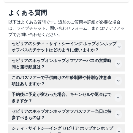
よくある質問
以下はよくある質問です。追加のご質問や詳細が必要な場合
は、ライブチャット、問い合わせフォーム、またはワッツアッ
プでお問い合わせください。
セビリアのシティ・サイトシーイング ホップオンホップ
オフバスのチケットはどのように使いますか？
チケットは初回使用時から24時間または48時間有効で、
セビリアのホップオンホップオフツアーバスの営業時
その間は何度でもホップオン・ホップオフの乗降が自由で
間と運行頻度は？
す。乗車時にチケットを提示するだけでご利用いただけま
バスは毎日午前10時から午後8時まで運行し、30〜40分
す。
このバスツアーで子供向けの年齢制限や特別な注意事
ごとに出発しますので、観光中に何度でも乗り降りが可能
項はありますか？
です。（変更される場合がありますので、ご予約時にご確
5歳未満の子供は無料で乗車できますが座席は提供されま
認ください）
予約後に予定が変わった場合、キャンセルや返金はで
せんので、旅行中は膝の上に座らせるのが最適です。
きますか？
このホップオンホップオフバスツアーのチケットはキャン
セビリアのホップオンホップオフバスツアー当日に持
セル不可・返金不可ですので、ご予約の際は日程をよくご
参すべきものは？
確認ください。
快適な靴、日焼け止め、帽子、水、およびチケット確認書
シティ・サイトシーイング セビリア ホップオンホップ
を持参すると、セビリア観光を快適に楽しめます。