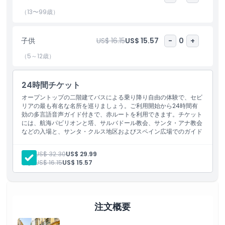
ときも、地元のマーケットを発見したいときも、このツアーなら自
分のやり方でセビリアを自由に探索できます。バスは定期的に運行
（13〜99歳）
しているので、次の便を長く待つ必要はありません。セビリアの主
要観光地を気軽に楽しく回りたいなら、City Sightseeing セビリ
子供
US$ 16.15
US$ 15.57
-
0
+
ア ホップオン・ホップオフ バスツアーは最適な選択です。自分で
道を探して回るストレスを感じずに、セビリアの歴史、文化、美し
（5～12歳）
さを発見するのに最適な方法です。
24時間チケット
ハイライト
オープントップの二階建てバスによる乗り降り自由の体験で、セビ
リアの最も有名な名所を巡りましょう。ご利用開始から24時間有
効の多言語音声ガイド付きで、赤ルートを利用できます。チケット
には、航海パビリオンと塔、サルバドール教会、サンタ・アナ教会
含まれるもの
などの入場と、サンタ・クルス地区およびスペイン広場でのガイド
付き徒歩ツアーも含まれます。
大人:
US$ 32.30
US$ 29.99
子供／大人ポリシー
子供:
US$ 16.15
US$ 15.57
営業時間
注文概要
注意事項