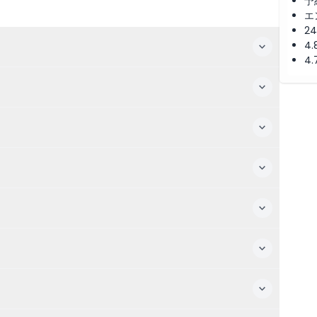
予
エ
2
4
4