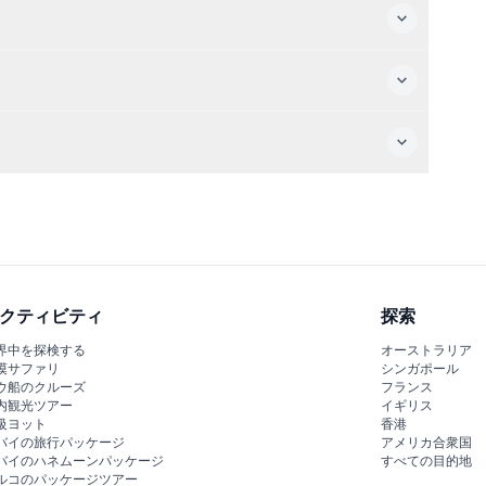
クティビティ
探索
界中を探検する
オーストラリア
漠サファリ
シンガポール
ウ船のクルーズ
フランス
内観光ツアー
イギリス
級ヨット
香港
バイの旅行パッケージ
アメリカ合衆国
バイのハネムーンパッケージ
すべての目的地
ルコのパッケージツアー