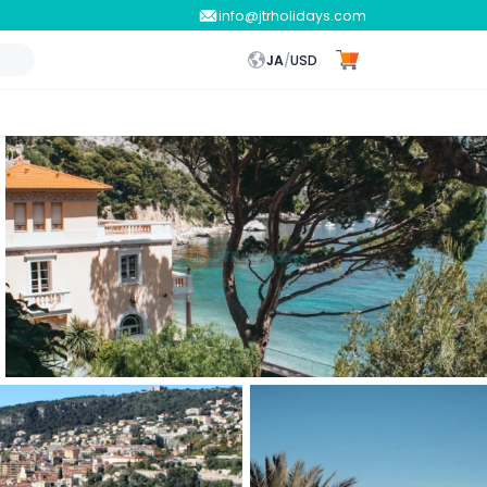
info@jtrholidays.com
JA
/
USD