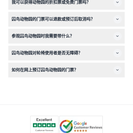
我可以获得动物园的折扣票或免费门票吗？
同，一名成人最多可陪同6名儿童。
可以，残疾游客及其陪同人员凭有效证明免费入场，欧盟
囚鸟动物园的门票可以退款或预订后取消吗？
26岁以下游客、教育通行证持有者和法国求职者现场可享
受折扣票。
门票不予退款且无法取消，请确保预订正确的日期和时间。
参观囚鸟动物园时我需要带什么？
请穿舒适的步行鞋并携带水或零食，因为动物园位于一个历
囚鸟动物园对轮椅使用者是否无障碍？
史花园区，拥有许多动物围栏供您探索。
不，动物园不适合轮椅使用者访问，有行动不便的游客请提
如何在网上预订囚鸟动物园的门票？
前做好相应安排。
您可以在本网站上轻松在线预订门票，避免排队并提前确保
您的参观资格。