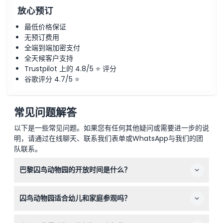
放心预订
最低价格保证
无预订费用
全端到端加密支付
全天候客户支持
Trustpilot 上的 4.8/5 ⭐ 评分
谷歌评分 4.7/5 ⭐
常见问题解答
以下是一些常见问题。如果您有任何其他疑问或需要进一步的说
明，请通过在线聊天、联系我们表单或WhatsApp与我们的团
队联系。
巴黎囚鸟动物园的开放时间是什么？
囚鸟动物园每天开放，时间为上午10点到下午6点，最后入
囚鸟动物园适合幼儿和家庭参观吗？
场时间为闭园前一小时。12月25日闭园（可能会有变动——
请在预订时确认）。
适合，3岁以下儿童免费入场，13岁以下儿童必须由成人陪