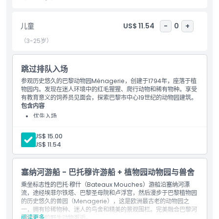
包含项
儿童
US$ 11.54
-
0
+
（3-25岁）
儿童成人政策
跳过排队入场
排除项
参观历史悠久的巴黎动物园Ménagerie，创建于1794年，座落于植
物园内。发现在迷人环境中的红毛猩猩、爬行动物和稀有物种。享受
有教育意义的饲养员见面会，探索巴黎市中心19世纪的动物园建筑。
附加额外
包含内容
优先入场
营业时间
成人:
US$ 15.00
儿童:
US$ 11.54
需要了解的事项
塞纳河游船 - 巴托穆许游船 + 植物园动物园与兽舍
位置
乘坐标志性的巴托·穆什（Bateaux Mouches）游船沿塞纳河漂
流，途经埃菲尔铁塔、巴黎圣母院和卢浮宫，然后漫步于巴黎植物园
的历史悠久的兽园（Menagerie），这是欧洲最古老的动物园之
一，拥有珍稀物种、迷人的鸟舍和精美的景观围栏。完美融合巴黎河
如何到达那里
阅读更多
景与亲密的野生动物邂逅。