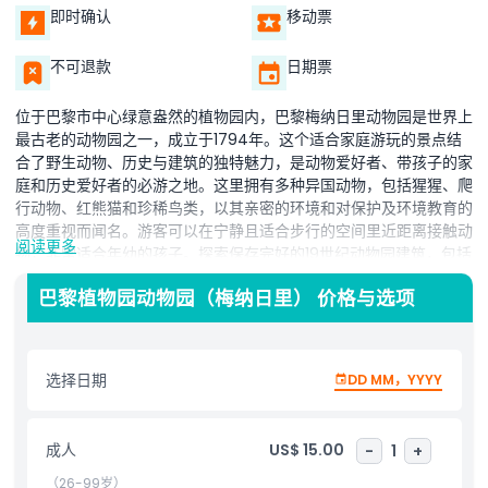
即时确认
移动票
不可退款
日期票
位于巴黎市中心绿意盎然的植物园内，巴黎梅纳日里动物园是世界上
最古老的动物园之一，成立于1794年。这个适合家庭游玩的景点结
合了野生动物、历史与建筑的独特魅力，是动物爱好者、带孩子的家
庭和历史爱好者的必游之地。这里拥有多种异国动物，包括猩猩、爬
行动物、红熊猫和珍稀鸟类，以其亲密的环境和对保护及环境教育的
高度重视而闻名。游客可以在宁静且适合步行的空间里近距离接触动
阅读更多
物，非常适合年幼的孩子。探索保存完好的19世纪动物园建筑，包括
标志性的熊坑、圆形厅、爬虫馆和大型鸟舍，这些建筑为您的参观增
巴黎植物园动物园（梅纳日里） 价格与选项
添历史韵味。亮点之一是互动的“见见管理员”活动，动物管理员会分
享关于动物行为、栖息地及保护工作的精彩见解。巴黎植物园的梅纳
日里是远离城市喧嚣的宁静绿洲，是当地人和游客都值得一游的隐秘
宝地。在线预订门票，进入这个在法兰西首都融合自然、遗产和教育
选择日期
DD MM，YYYY
的世界。
成人
US$ 15.00
-
1
+
亮点
（26-99岁）