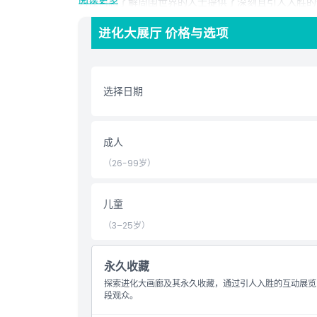
为任何想了解周围世界的人士提供了深刻且引人入胜的
进化大展厅位于巴黎市中心，交通便利，是科学爱好者
进化大展厅 价格与选项
结合教育与娱乐的方式都会留下持久的美好回忆。
亮点
选择日期
包含项
成人
（26-99岁）
儿童成人政策
儿童
营业时间
（3–25岁）
需要了解的事项
永久收藏
探索进化大画廊及其永久收藏，通过引人入胜的互动展览
位置
段观众。