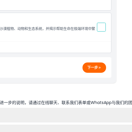
沙漠植物、动物和生态系统，并揭示帮助生命在极端环境中繁
下一步
一步的说明，请通过在线聊天、联系我们表单或WhatsApp与我们的
25日、1月1日和5月1日除外。最后入场时间为闭馆前45分钟（可能会有