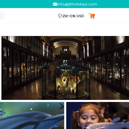
info@jtrholidays.com
ZH-CN
/
USD