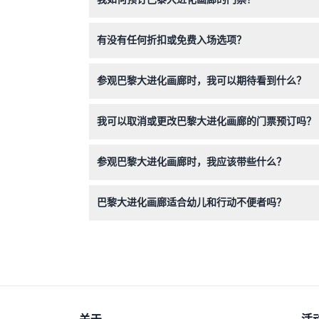
您可以直接在本网站上轻松在线预订门票。预订后
有没有任何折扣或免费入场选项？
有的，3岁以下儿童免费入场，残障访客及其照顾
参观巴黎大进化画廊时，我可以期待看到什么？
您将通过令人惊叹的哺乳动物、海洋生物、化石展
我可以取消或更改巴黎大进化画廊的门票预订吗？
门票不可退款，且不能取消或更改，请确保您的行
参观巴黎大进化画廊时，我应该带些什么？
请携带您的预订确认函、如符合折扣或免费资格请
巴黎大进化画廊适合幼儿和行动不便者吗？
是的，适合家庭参观且无障碍。3岁以下儿童免费