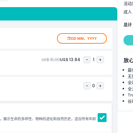
体验。
活动
成人
和游客的热门参观点。无论是与家人还是朋友一起探索，博物馆
总计
DD MM，YYYY
US$ 15.00
US$ 13.84
-
1
+
放
最
无
全
-
0
+
全
Tr
谷
，展示生命的多样性、物种的进化和自然历史，适合所有年龄