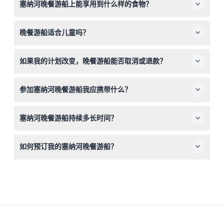
塞纳河晚餐游船上能享用到什么样的食物？
晚餐游船提供美味的三道法国菜肴，包括三文鱼圆片开胃
晚餐游船适合儿童吗？
菜、家禽或海鲈鱼主菜，以及由巴黎塞纳美味精心制作的甜
点。
3至11岁的儿童必须有付费成人陪同，0至2岁的幼儿可以免
如果我的计划改变，晚餐游船能否取消或退款？
费加入。
晚餐游船门票不可退款且无法取消，请务必谨慎选择日期和
参加塞纳河晚餐游船我应携带什么？
时间。
请携带有效的预订确认函，着装建议为休闲正装以舒适享受
塞纳河晚餐游船持续多长时间？
夜晚；酒精饮料和小费不包含在内，请提前安排。
晚餐游船通常持续1小时15分钟到2.5小时，具体时间取决于
如何预订我的塞纳河晚餐游船？
所选择的服务。
您可以直接在本网站上轻松查询可用日期并在线预订晚餐游
船。