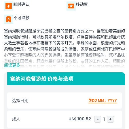
即时确认
移动票
不可退款
塞纳河晚餐游船是享受巴黎之夜的最特别方式之一。当您沿着美丽的
塞纳河航行时，可以欣赏如埃菲尔铁塔、卢浮宫博物馆和巴黎圣母院
大教堂等著名地标在夜幕下的美丽灯光。平静的水面、浪漫的灯光和
柔和的音乐，使塞纳河晚餐游船成为情侣、家庭或任何想在巴黎市中
心享受宁静夜晚的人的完美选择。乘坐塞纳河晚餐游船时，您将品味
美味的法国餐点，舒适地坐在游船上放松。友好的工作人员、精致的
阅读更多
餐饮和美丽的风景共同成就了一次难忘的体验。巴黎塞纳河晚餐游船
不仅是一顿饭，更是一次融合美食与美景的全景观光之旅。如果您想
塞纳河晚餐游船 价格与选项
欣赏巴黎的夜间美景，塞纳河晚餐游船是最佳选择之一。
亮点
选择日期
DD MM，YYYY
包含项
成人
US$ 100.52
-
1
+