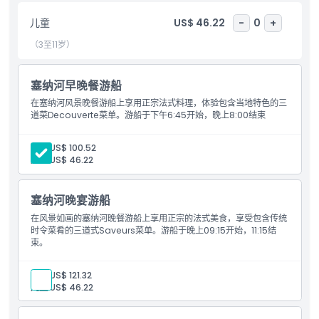
儿童成人政策
儿童
US$ 46.22
-
0
+
（3至11岁）
排除项
塞纳河早晚餐游船
营业时间
在塞纳河风景晚餐游船上享用正宗法式料理，体验包含当地特色的三
道菜Decouverte菜单。游船于下午6:45开始，晚上8:00结束
需要了解的事项
成人:
US$ 100.52
儿童:
US$ 46.22
位置
塞纳河晚宴游船
如何到达那里
在风景如画的塞纳河晚餐游船上享用正宗的法式美食，享受包含传统
时令菜肴的三道式Saveurs菜单。游船于晚上09:15开始，11:15结
束。
取消政策
成人:
US$ 121.32
儿童:
US$ 46.22