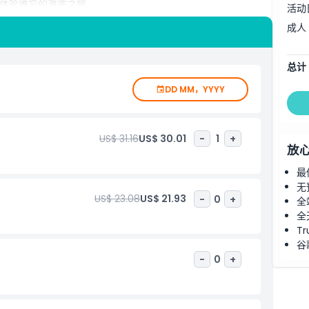
体验难忘的海底之旅。
活动
成人
总计
DD MM，YYYY
US$ 31.16
US$ 30.01
-
1
+
放
最
无
US$ 23.08
US$ 21.93
-
0
+
全
全
Tr
谷
-
0
+