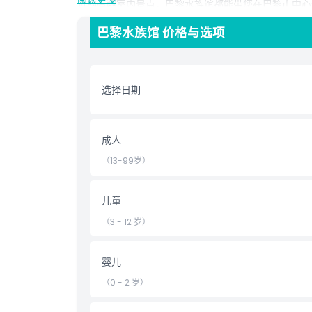
近的有趣室内景点，巴黎水族馆都能带您在巴黎市中心
巴黎水族馆 价格与选项
亮点
选择日期
包含项
儿童成人政策
成人
（13-99岁）
排除项
儿童
营业时间
（3 - 12 岁）
需要了解的事项
婴儿
（0 - 2 岁）
位置