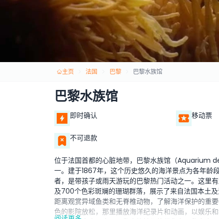
主页
法国
巴黎
巴黎水族馆
巴黎水族馆
即时确认
移动票
不可退款
位于法国首都的心脏地带，巴黎水族馆（Aquarium de 
一。建于1867年，这个历史悠久的海洋景点为各年
者，是带孩子或雨天游玩的巴黎热门活动之一。这里有超过
及700个色彩斑斓的珊瑚群落，展示了来自法国本土
距离观赏异域鱼类和无脊椎动物，了解海洋保护的重要
色的影院放松，那里播放海洋纪录片和动画，以娱乐和
阅读更多