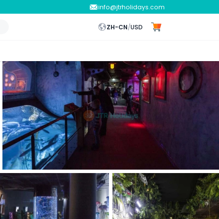
info@jtrholidays.com
ZH-CN
/
USD