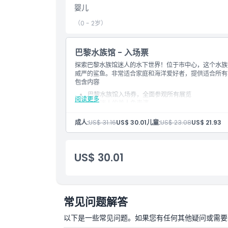
婴儿
取消政策
（0 - 2岁）
巴黎水族馆 - 入场票
探索巴黎水族馆迷人的水下世界！位于市中心，这个水族
威严的鲨鱼。非常适合家庭和海洋爱好者，提供适合所有
包含内容
巴黎水族馆入场券，全面参观所有展览
阅读更多
进入迷人的美人鱼表演
有机会观看现场喂食表演
进入配有教育动画的影院区
成人:
US$ 31.16
US$ 30.01
儿童:
US$ 23.08
US$ 21.93
周六19:00后（夜间参观选项）免费赠送一杯香槟或
US$ 30.01
常见问题解答
以下是一些常见问题。如果您有任何其他疑问或需要进