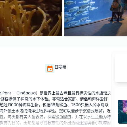
日期票
Paris – Cinéaqua）是世界上最古老且最具标志性的水族馆之
龄段游客提供了神奇的水下体验。非常适合家庭、情侣和海洋爱好
13000种海洋生物，包括38条鲨鱼、2500只迷人的水母以
及海外领土水域的海洋生物多样性。您可以漫步于沉浸式展览，近
性。每天都有美人鱼表演，探索鲨鱼隧道，并在以水生主题为特
教育为目的。无论您是寻找教育性的外出活动还是埃菲尔铁塔附