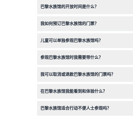
巴黎水族馆的开放时间是什么？
巴黎水族馆每天上午9:30至下午7:00开放，最晚
我如何预订巴黎水族馆的门票？
认）。
您可以直接在本网站上轻松在线预订门票。建议提
儿童可以单独参观巴黎水族馆吗？
未满18岁的儿童必须由支付门票的成年人陪同进
参观巴黎水族馆时我需要带什么？
请穿舒适的步行鞋，携带您的预订确认函入场，并
我可以取消或退款巴黎水族馆的门票吗？
巴黎水族馆门票不可退款且不可取消。请在线预订
在巴黎水族馆我能看到和体验什么？
您将看到超过13,500种海洋生物，包括鲨鱼、
巴黎水族馆适合行动不便人士参观吗？
虽未列出具体无障碍信息，巴黎水族馆设计适合各