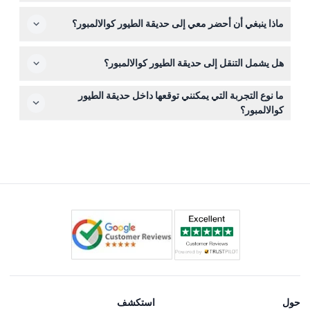
التاريخ والوقت المفضل لديك.
تذاكر حديقة الطيور كوالالمبور غير قابلة للاسترداد ولا يمكن
ماذا ينبغي أن أحضر معي إلى حديقة الطيور كوالالمبور؟
إلغاؤها، لذا يرجى التأكد من خططك قبل الحجز.
أحضر أحذية مريحة للمشي، ووسائل حماية من الشمس مثل
هل يشمل التنقل إلى حديقة الطيور كوالالمبور؟
قبعة وواقي شمس، وحافظ على رطوبتك. نظرًا لأنك ستكون
في الهواء الطلق تستكشف فناء طيور كبير، من الأفضل أن
يشمل تذكرتك النقل في اتجاه واحد من فندقك في مركز مدينة
ترتدي ملابس مناسبة للطقس.
ما نوع التجربة التي يمكنني توقعها داخل حديقة الطيور
كوالالمبور إلى حديقة الطيور، لكن النقل في الاتجاه العكسي غير
كوالالمبور؟
مشمول؛ يمكنك استخدام سيارة أجرة أو خدمة النقل التشاركي
توقع أن تتجول عبر عدة مناطق منها مناطق الطيران الحر حيث
للعودة.
تطير الطيور بحرية ومنطقة خاصة بطيور الكركدن. يمكنك
الاقتراب من أكثر من 3000 طائر من أكثر من 200 نوع
والاستمتاع بإطعام الطيور والعروض على مدار اليوم.
حول
استكشف