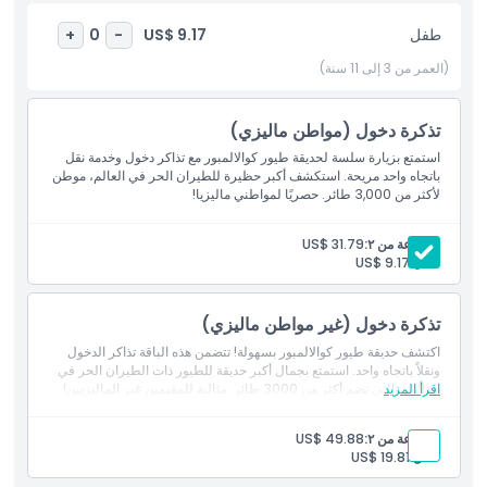
الجميلة. هناك أيضًا عروض وعروض طيور مثيرة مُجدولة طوال اليوم. عندما
تحتاج إلى استراحة، استرخِ في بار السندويشات أو احصل على مشروب
طفل
US$ 9.17
+
0
-
منعش مثل جوز الهند الطازج من أحد الأكشاك. تقدم حديقة طيور
(العمر من 3 إلى 11 سنة)
كوالالمبور مزيجًا مثاليًا من المتعة والتعلم والاسترخاء!
تذكرة دخول (مواطن ماليزي)
أبرز المعالم
استمتع بزيارة سلسة لحديقة طيور كوالالمبور مع تذاكر دخول وخدمة نقل
باتجاه واحد مريحة. استكشف أكبر حظيرة للطيران الحر في العالم، موطن
لأكثر من 3,000 طائر. حصريًا لمواطني ماليزيا!
المتضمنات
مجموعة من ٢:
US$ 31.79
طفل:
US$ 9.17
سياسة الأطفال والبالغين
تذكرة دخول (غير مواطن ماليزي)
الاستثناءات
اكتشف حديقة طيور كوالالمبور بسهولة! تتضمن هذه الباقة تذاكر الدخول
ونقلاً باتجاه واحد. استمتع بجمال أكبر حديقة للطيور ذات الطيران الحر في
اقرأ المزيد
العالم، والتي تضم أكثر من 3000 طائر. مثالية للمقيمين غير الماليزيين!
ساعات العمل
مجموعة من ٢:
US$ 49.88
ما يجب معرفته
طفل:
US$ 19.81