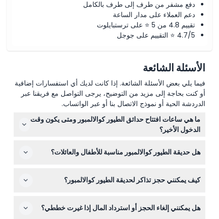
دفع مشفر من طرف إلى طرف بالكامل
دعم العملاء على مدار الساعة
تقييم 4.8 من 5 ⭐ على ترستبايلوت
4.7/5 ⭐ التقييم على جوجل
الأسئلة الشائعة
فيما يلي بعض الأسئلة الشائعة. إذا كانت لديك أي استفسارات إضافية
أو كنت بحاجة إلى مزيد من التوضيح، يرجى التواصل مع فريقنا عبر
الدردشة الحية أو نموذج الاتصال بنا أو عبر الواتساب.
ما هي ساعات افتتاح حدائق الطيور كوالالمبور ومتى يكون وقت
الدخول الأخير؟
حديقة الطيور كوالالمبور مفتوحة يوميًا من الساعة 9:00 صباحًا
هل حديقة الطيور كوالالمبور مناسبة للأطفال والعائلات؟
حتى 6:00 مساءً، بما في ذلك العطلات الرسمية وعطلات
المدارس. آخر وقت للدخول هو الساعة 5:00 مساءً (قد يتغير —
بالطبع! الأطفال من عمر 0-2 يدخلون مجاناً، ويجب أن يكون كل
يرجى التأكد عند الحجز).
كيف يمكنني حجز تذاكر لحديقة الطيور كوالالمبور؟
الأطفال برفقة أحد البالغين. إنها مكان رائع مناسب للعائلات، لكن
تذكر أن الحجوزات تتطلب وجود بالغين اثنين على الأقل.
يمكنك حجز تذاكر حديقة الطيور كوالالمبور بسهولة عبر الإنترنت
هل يمكنني إلغاء الحجز أو استرداد المال إذا غيرت خططي؟
هنا على هذا الموقع، حيث يمكنك أيضًا التحقق من التوافر واختيار