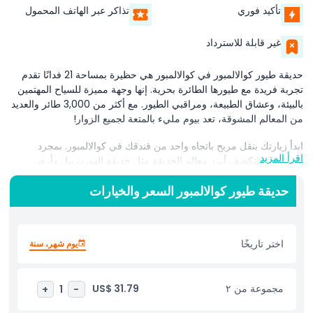
تأكيد فوري
تذاكر عبر الهاتف المحمول
غير قابلة للاسترداد
حديقة طيور كوالالمبور في كوالالمبور هي حظيرة بمساحة 21 فدانًا تقدم
تجربة فريدة مع طيورها الطائرة بحرية. إنها وجهة مميزة للسياح المهتمين
بالبيئة، وعشاق الطبيعة، ومراقبي الطيور. مع أكثر من 3,000 طائر والعديد
من المعالم المشوقة، تعد بيوم مليء بالمتعة لجميع الزوار!
ابدأ زيارتك بنقل مريح باتجاه واحد من فندقك في كوالالمبور. بمجرد
اقرأ المزيد
وصولك، استكشف أبرز معالم الحديقة مثل حديقة الهورن بيل وأرض
البلبل. اكتشف أكثر من 200 نوع من الطيور، بما في ذلك حمامة التاج
حديقة طيور كوالالمبور السعر والخيارات
المهيبة، أكبر حمامة في العالم، اللقلق ذو المنقار الأصفر الملون،
والببغاوات الكوكاتو ذات العرف الكبريتي المرحة.
هل تشعر بالمغامرة؟ ادخل إلى الحظيرة ذات الطيران الحر، المصممة مثل
اختر تاريخًا
يوم شهر، سنة
غابة مطيرة مورقة تحتوي على أشجار طويلة، وشجيرات كثيفة، وجداول
متدفقة، ومئات الطيور التي تطير بحرية حولك. إنها تجربة سحرية تجعلك
تشعر بالقرب من الطبيعة.
مجموعة من ٢
US$ 31.79
+
1
-
لا تفوت جلسات إطعام الطيور حيث يمكنك التفاعل مع هذه المخلوقات