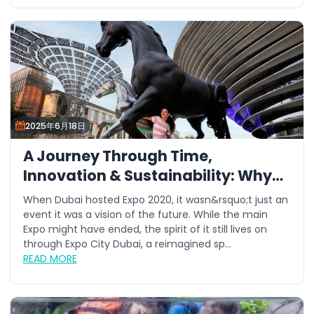
2025年6月18日
A Journey Through Time,
Innovation & Sustainability: Why
This Summer is the Best Time to
When Dubai hosted Expo 2020, it wasn&rsquo;t just an
Visit Expo City Dubai
event it was a vision of the future. While the main
Expo might have ended, the spirit of it still lives on
through Expo City Dubai, a reimagined sp...
READ MORE