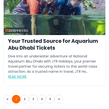
2025年6月3日
Your Trusted Source for Aquarium
Abu Dhabi Tickets
Dive into an underwater adventure at National
Aquarium Abu Dhabi with JTR Holidays, your premier
travel partner for securing tickets to this world-class
attraction. As a trusted name in travel, JTR Ho...
READ MORE
1
2
3
4
5