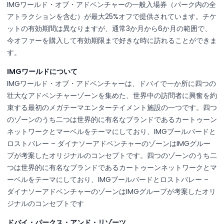
IMGワールド・オブ・アドベンチャーの一般入場券（パーク内の全
アトラクションを含む）が最大25%オフで提供されています。チケ
ットの有効期間は異なりますが、通常3か月から6か月の範囲で、
今オファーを購入して有効期限まで好きな時に訪れることができま
す。
IMGワールドについて
IMGワールド・オブ・アドベンチャーは、ドバイで一か所に四つの
壮大なアドベンチャーゾーンを集めた、世界中の訪問者に興奮を約
束する最初のメガテーマエンターテイメント施設の一つです。四つ
のゾーンのうち二つは世界的に有名なブランドであるカートゥーン
ネットワークとマーベルをテーマにしており、IMGブールバードと
ロストバレー – ダイナソーアドベンチャーのゾーンはIMGグルー
プが考案したオリジナルのコンセプトです。四つのゾーンのうち二
つは世界的に有名なブランドであるカートゥーンネットワークとマ
ーベルをテーマにしており、IMGブールバードとロストバレー –
ダイナソーアドベンチャーのゾーンはIMGグループが考案したオリ
ジナルのコンセプトです
ドバイ・パークス・アンド・リゾーツ