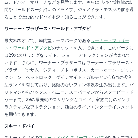
ム、ドバイ・マリーナなどを見学します。さらにドバイ博物館の訪
問やゴールドスーク沿いのドライブ、ジュメイラ・モスクの前を通
ることで歴史的なドバイも深く知ることができます。
ワーナー・ブラザース・ワールド・アブダビ
最大20%オフで、屋内型テーマパークである
ワーナー・ブラザー
ス・ワールド・アブダビ
のチケットを入手できます。このパークに
は29のスリリングなライド、ショー、アトラクションが含まれて
います。さらに、ワーナー・ブラザースはワーナー・ブラザース・
プラザ、ゴッサム・シティ、メトロポリス、カートゥーン・ジャン
クション、ベッドロック、ダイナマイト・ガルチという6つの没入
型ランドを有しており、比類のないファン体験を生み出します。バ
ットマンからバックス・バニー、スーパーマンからスクービー・ド
ゥーまで、29の最先端のスリリングなライド、家族向けのインタ
ラクティブなアトラクション、独自のライブエンターテインメント
を期待できます。
スキー・ドバイ
スキー・ドバイの
スキー・ドバイ スノーファンパス
が225オフで入