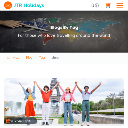
Mobile Search Opene
Blogs By Tag
For those who love travelling around the world
ホーム
Blog
Tag
dmc
2025年10月9日