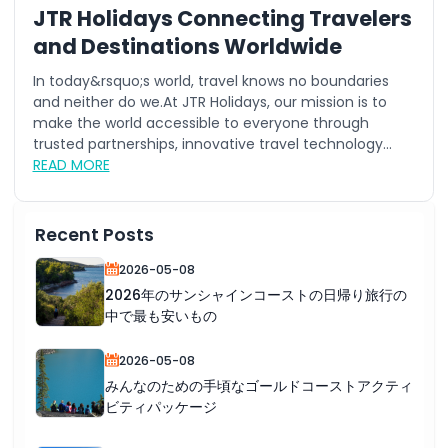
JTR Holidays Connecting Travelers
and Destinations Worldwide
In today&rsquo;s world, travel knows no boundaries
and neither do we.At JTR Holidays, our mission is to
make the world accessible to everyone through
trusted partnerships, innovative travel technology...
READ MORE
Recent Posts
2026-05-08
2026年のサンシャインコーストの日帰り旅行の
中で最も安いもの
2026-05-08
みんなのための手頃なゴールドコーストアクティ
ビティパッケージ