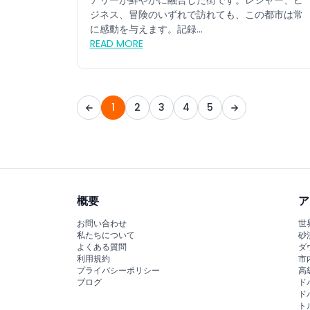
アリーが鮮やかに融合した街です。レジャー、ビ
ジネス、冒険のいずれで訪れても、この都市は常
に感動を与えます。記録...
READ MORE
1
2
3
4
5
概要
ア
お問い合わせ
世
私たちについて
砂
よくある質問
ダ
利用規約
市
プライバシーポリシー
高
ブログ
ド
ド
ト