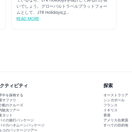
ているなら、JTR Holidaysを検討してみるのが良
いでしょう。グローバルトラベルプラットフォー
ムとして、JTR Holidaysは...
READ MORE
クティビティ
探索
界中を探検する
オーストラリア
漠サファリ
シンガポール
ウ船のクルーズ
フランス
内観光ツアー
イギリス
級ヨット
香港
バイの旅行パッケージ
アメリカ合衆国
バイのハネムーンパッケージ
すべての目的地
ルコのパッケージツアー