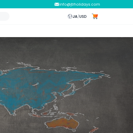
info@jtrholidays.com
JA
/
USD