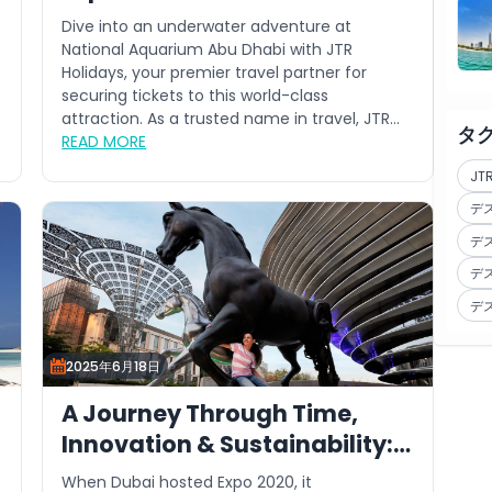
Dive into an underwater adventure at
National Aquarium Abu Dhabi with JTR
Holidays, your premier travel partner for
securing tickets to this world-class
attraction. As a trusted name in travel, JTR
タ
Ho...
READ MORE
J
デ
デ
デ
デ
2025年6月18日
A Journey Through Time,
Innovation & Sustainability:
Why This Summer is the Best
When Dubai hosted Expo 2020, it