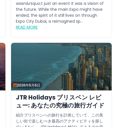
Time to Visit Expo City Dubai
wasn&rsquo;t just an event it was a vision of
the future. While the main Expo might have
ended, the spirit of it still lives on through
Expo City Dubai, a reimagined sp...
READ MORE
2026年5月6日
JTR Holidays ブリスベン レビ
ュー: あなたの究極の旅行ガイド
紹介ブリスベンへの旅行を計画していて、この美
しい街で楽しむべき最高のアクティビティを探し