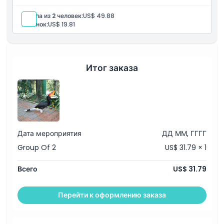
Группа из 2 человек:
US$ 49.88
Политика в отношении детей и взрослых
Ребенок:
US$ 19.81
Исключения
Итог заказа
Часы работы
Вещи, которые нужно знать
Дата мероприятия
ДД ММ, ГГГГ
Местоположение
Group Of 2
US$ 31.79 × 1
Как воспользоваться
Всего
US$ 31.79
Политика отмены
Перейти к оформлению заказа