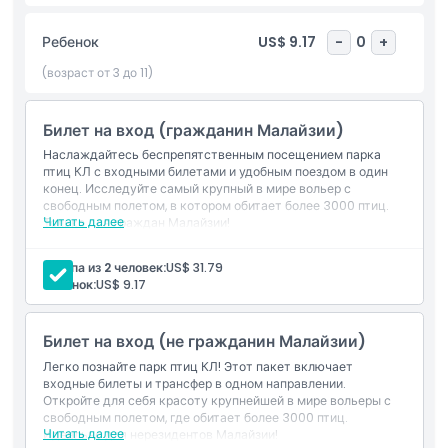
Чувствуете приключенческий дух? Войдите в вольер
свободного полёта, спроектированный как пышный
Ребенок
US$ 9.17
-
0
+
тропический лес с высокими деревьями, густыми
(возраст от 3 до 11)
кустарниками, протекающими ручьями и сотнями птиц,
свободно летающих вокруг вас. Это волшебный опыт, где
можно почувствовать близость к природе.
Билет на вход (гражданин Малайзии)
Наслаждайтесь беспрепятственным посещением парка
Не пропустите сессии кормления птиц, где вы сможете
птиц КЛ с входными билетами и удобным поездом в один
взаимодействовать с этими прекрасными созданиями.
конец. Исследуйте самый крупный в мире вольер с
Также в течение дня проходят захватывающие шоу и
свободным полетом, в котором обитает более 3000 птиц.
Читать далее
Только для граждан Малайзии!
выступления птиц. Когда понадобится отдых, расслабьтесь в
сэндвич-баре или возьмите освежающий напиток,
например свежий кокос, в одном из киосков. Птичий парк
Группа из 2 человек:
US$ 31.79
Ребенок:
US$ 9.17
Куала-Лумпура предлагает идеальное сочетание
развлечений, обучения и отдыха!
Билет на вход (не гражданин Малайзии)
Легко познайте парк птиц КЛ! Этот пакет включает
Основные моменты
входные билеты и трансфер в одном направлении.
Откройте для себя красоту крупнейшей в мире вольеры с
свободным полетом, где обитает более 3000 птиц.
Включено
Читать далее
Идеально для нерезидентов Малайзии!