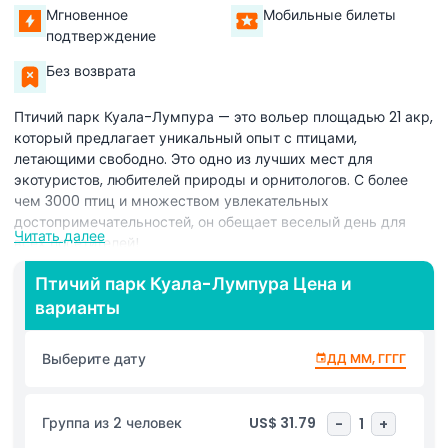
Мгновенное
Мобильные билеты
подтверждение
Без возврата
Птичий парк Куала-Лумпура — это вольер площадью 21 акр,
который предлагает уникальный опыт с птицами,
летающими свободно. Это одно из лучших мест для
экотуристов, любителей природы и орнитологов. С более
чем 3000 птиц и множеством увлекательных
достопримечательностей, он обещает веселый день для
Читать далее
всех посетителей!
Начните свой визит с комфортного трансфера в одном
Птичий парк Куала-Лумпура Цена и
направлении от вашего отеля в Куала-Лумпуре. Прибыв,
варианты
исследуйте главные достопримечательности парка, такие
как Парк носороговых птиц и Страна Бул Бул. Откройте для
Выберите дату
ДД ММ, ГГГГ
себя более 200 видов птиц, включая величественного
Венценосного голубя, самого большого голубя в мире,
красочного Желтоногого аиста и игривых Серебристых
Группа из 2 человек
US$ 31.79
-
1
+
какаду.