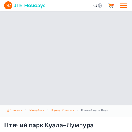
Mobile Search Opene
Главная
Малайзия
Куала-Лумпур
Птичий парк Куала-Лумпура
Птичий парк Куала-Лумпура