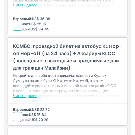
захватывающие морские экспозиции Аквариума KLCC.
Читать далее
Гибкий билет на будний день, идеально подходит для
международных туристов.
Включено
Взрослый:
US$ 36.89
Билет на 24 часа на автобус KL Hop-on Hop-off
Ребенок:
US$ 25.16
(неограниченные поездки в будние дни)
Старший:
US$ 34.45
Доступ к 27 знаковым остановкам осмотра
достопримечательностей в Куала-Лумпуре
Живое или записанное сопровождение в пути
КОМБО: проездной билет на автобус KL Hop-
Вход в Аквариум KLCC (требуется предварительная
регистрация)
on Hop-off (на 24 часа) + Аквариум KLCC
Действителен для международных путешественников
(посещение в выходные и праздничные дни
с понедельника по пятницу (кроме праздничных дней)
для граждан Малайзии)
Откройте для себя достопримечательности Куала-
Лумпура на автобусе KL Hop-on Hop-off, а затем
исследуйте увлекательный морской мир в Aquaria KLCC.
Идеально подходит для граждан Малайзии, ищущих
Читать далее
приключения на выходных или во время отпуска в городе.
Включено
24-часовой билет на автобус KL Hop-on Hop-off
Взрослый:
US$ 22.72
(неограниченное количество поездок в период
Ребенок:
US$ 15.64
действия)
Старший:
US$ 20.28
Доступ к 27 остановкам, охватывающим основные
достопримечательности Куала-Лумпура
Живая или записанная экскурсия на борту