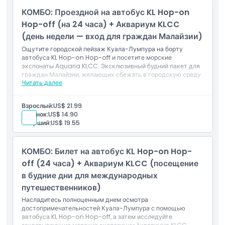
морским выставкам
КОМБО: Проездной на автобус KL Hop-on
Вход в тематический парк Berjaya Times Square (по
будням)
Hop-off (на 24 часа) + Аквариум KLCC
Доступ к закрытым аттракционам и развлечениям
(день недели — вход для граждан Малайзии)
Действительно для международных
путешественников с понедельника по пятницу (кроме
Ощутите городской пейзаж Куала-Лумпура на борту
государственных праздников)
автобуса KL Hop-on Hop-off и посетите морские
экспонаты Aquaria KLCC. Эксклюзивный будний пакет для
граждан Малайзии, желающих сбежать в городскую среду.
Читать далее
Включено
Билет на 24 часа на автобус KL Hop-on Hop-off
(неограниченное количество поездок по будням)
Взрослый:
US$ 21.99
Доступ к нескольким достопримечательностям и
Ребенок:
US$ 14.90
памятникам Куала-Лумпура
Старший:
US$ 19.55
Живые или записанные комментарии на борту
Вход в Aquaria KLCC (требуется предварительная
регистрация)
КОМБО: Билет на автобус KL Hop-on Hop-
Действительно для граждан Малайзии с понедельника
по пятницу (кроме государственных праздников)
off (24 часа) + Аквариум KLCC (посещение
в будние дни для международных
путешественников)
Насладитесь полноценным днем осмотра
достопримечательностей Куала-Лумпура с помощью
автобуса KL Hop-on Hop-off, а затем исследуйте