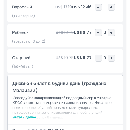
экспозиции и кормления. Идеально для семей, любителей
Взрослый
US$ 13.19
US$ 12.46
-
1
+
природы и любопытных путешественников, Аквариум KLCC
предлагает познавательный и развлекательный опыт в
(13 и старше)
сердце Куала-Лумпура всего в нескольких шагах от Башен
Петронас. Погрузитесь в это незабываемое океанское
Ребенок
US$ 10.75
US$ 9.77
-
0
+
приключение и откройте одну из самых захватывающих
достопримечательностей Малайзии!
(возраст от 3 до 12)
Старший
US$ 10.75
US$ 9.77
-
0
+
Основные моменты
(60–99 лет)
Включено
Дневной билет в будний день (граждане
Малайзии)
Политика в отношении детей и взрослых
Исследуйте завораживающий подводный мир в Аквариа
КЛСС, доме тысяч морских и наземных видов. Идеальное
приключение в будний день для международных
Исключения
путешественников, открывающих для себя лучший
Читать далее
океанариум Куала-Лумпура.
Что включено
Часы работы
Билет на вход в Аквариа КЛСС