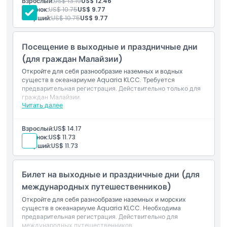
Взрослый:
US$ 13.19
US$ 12.46
Доступ ко всем тематическим зонам и галереям
Ребенок:
US$ 10.75
US$ 9.77
Посещение подводного туннеля
Старший:
US$ 10.75
US$ 9.77
Вещи, которые нужно знать
Действительно для граждан Малайзии (с понедельника
по пятницу, исключая государственные праздники)
Мобильный электронный билет (предварительная
Посещение в выходные и праздничные дни
регистрация обязательна)
Местоположение
(для граждан Малайзии)
Откройте для себя разнообразие наземных и водных
Как добраться туда
существ в океанариуме Aquaria KLCC. Требуется
предварительная регистрация. Действительно только для
граждан Малайзии.
Читать далее
Включено
Как воспользоваться
Билет в океанариум Aquaria KLCC
Доступ ко всем тематическим зонам и интерактивным
Взрослый:
US$ 14.17
экспонатам
Политика отмены
Ребенок:
US$ 11.73
Посещение подводного туннеля и сеансов кормления
Старший:
US$ 11.73
(по расписанию)
Действительно для граждан Малайзии по выходным и в
государственные праздники
Билет на выходные и праздничные дни (для
Мобильный электронный билет (требуется
предварительная регистрация)
международных путешественников)
Откройте для себя разнообразие наземных и морских
существ в океанариуме Aquaria KLCC. Необходима
предварительная регистрация. Действительно для
международных путешественников.