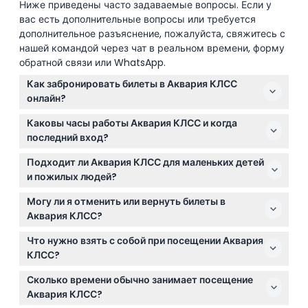
Ниже приведены часто задаваемые вопросы. Если у
вас есть дополнительные вопросы или требуется
дополнительное разъяснение, пожалуйста, свяжитесь с
нашей командой через чат в реальном времени, форму
обратной связи или WhatsApp.
Как забронировать билеты в Аквария КЛСС
онлайн?
Вы можете легко забронировать билеты в Аквария
Каковы часы работы Аквария КЛСС и когда
КЛСС онлайн на этом сайте. После завершения
последний вход?
покупки ваши билеты активируются через два часа
Аквария КЛСС открыта ежедневно с 10:00 до 20:00,
после оплаты.
Подходит ли Аквария КЛСС для маленьких детей
последний вход — в 19:00 (возможно изменение,
и пожилых людей?
пожалуйста, уточняйте при бронировании).
Да, Аквария КЛСС принимает посетителей всех
Могу ли я отменить или вернуть билеты в
возрастов, включая детей в возрасте 3–12 лет,
Аквария КЛСС?
которым требуется детский билет, взрослых от 13
Билеты в Аквария КЛСС не подлежат возврату и
до 59 лет с взрослым билетом и пожилых от 60 лет
Что нужно взять с собой при посещении Аквария
отмене, поэтому, пожалуйста, будьте уверены в
с билетами для пожилых. Дети до 3 лет проходят
КЛСС?
своих планах перед бронированием. Билет
бесплатно.
Возьмите с собой подтверждение билета на
необходимо использовать в забронированную дату
Сколько времени обычно занимает посещение
телефоне или распечатанный вариант, камеру, если
и время.
Аквария КЛСС?
хотите запечатлеть впечатления, и удобную обувь