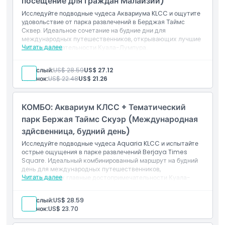
посещение для граждан Малайзии)
Исследуйте подводные чудеса Аквариума KLCC и ощутите
удовольствие от парка развлечений в Берджая Таймс
Сквер. Идеальное сочетание на будние дни для
международных путешественников, открывающих лучшие
Читать далее
достопримечательности Куала-Лумпура.
Включено в стоимость
Вход в Аквариум KLCC (необходима предварительная
Взрослый:
US$ 28.59
US$ 27.12
регистрация)
Ребенок:
US$ 22.48
US$ 21.26
Доступ ко всем тематическим зонам и подводному
туннелю
Вход в тематический парк Берджая Таймс Сквер (по
КОМБО: Аквариум КЛСС + Тематический
будним дням)
Доступ ко всем аттракционам и развлечениям в парке
парк Бержая Таймс Скуэр (Международная
Действительно для граждан Малайзии в будние дни
здйсвенница, будний день)
(кроме национальных праздников)
Исследуйте подводные чудеса Aquaria KLCC и испытайте
острые ощущения в парке развлечений Berjaya Times
Square. Идеальный комбинированный маршрут на будний
день для международных путешественников,
Читать далее
открывающих главные достопримечательности Куала-
Лумпура.
Включено
Взрослый:
US$ 28.59
Вход в Aquaria KLCC (требуется предварительная
Ребенок:
US$ 23.70
регистрация)
Доступ ко всем тематическим зонам, туннелям и