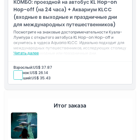
КОМБО: проездной на автобус KL Hop-on
Вход в Aquaria KLCC (предварительная регистрация
обязательна)
Hop-off (на 24 часа) + Аквариум KLCC
Действует для граждан Малайзии в выходные и
(входные в выходные и праздничные дни
праздничные дни
для международных путешественников)
Посмотрите на знаковые достопримечательности Куала-
Лумпура с открытого автобуса KL Hop-on Hop-off и
окунитесь в чудеса Aquaria KLCC. Идеально подходит для
международных путешественников, исследующих столицу
Читать далее
Малайзии в выходные или праздничные дни.
Что включено
Билет на 24 часа на экскурсионный автобус KL Hop-on
Взрослый:
US$ 37.87
Hop-off (неограниченное количество поездок в
Ребенок:
US$ 26.14
течение периода действия)
Старший:
US$ 35.43
Доступ к 27 основным достопримечательностям
Куала-Лумпура
Живая или записанная комментарий на борту
Вход в Aquaria KLCC (предварительная регистрация
обязательна)
Итог заказа
Действительно для международных
путешественников в выходные и праздничные дни