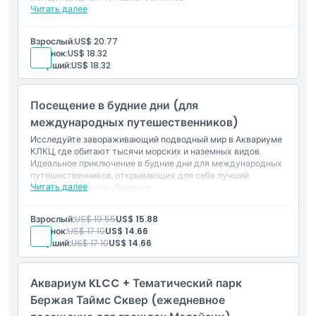
Читать далее
Включено
Билет на вход в Aquaria KLCC
Доступ ко всем экспозициям морских и наземных
Взрослый:
US$ 20.77
существ
Ребенок:
US$ 18.32
Посещение подводного туннеля и интерактивных
Старший:
US$ 18.32
дисплеев
Действительно для международных
путешественников по выходным и в общественные
Посещение в будние дни (для
праздники Малайзии
Мобильный электронный билет (требуется
международных путешественников)
предварительная регистрация)
Исследуйте завораживающий подводный мир в Аквариуме
КЛКЦ, где обитают тысячи морских и наземных видов.
Идеальное приключение в будние дни для международных
путешественников, открывающих для себя лучший
Читать далее
океанариум Куала-Лумпура.
Включено
Билет на вход в Аквариум КЛКЦ
Взрослый:
US$ 19.55
US$ 15.88
Доступ ко всем тематическим зонам и экспозициям
Ребенок:
US$ 17.10
US$ 14.66
Посещение 90-метрового подводного туннеля
Старший:
US$ 17.10
US$ 14.66
Действительно для международных туристов (с
понедельника по пятницу, за исключением
государственных праздников Малайзии)
Аквариум KLCC + Тематический парк
Мобильный электронный билет (предварительная
регистрация обязательна)
Бержая Таймс Сквер (ежедневное