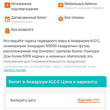
Мгновенное
Мобильные билеты
Покажите на вашем телефоне
подтверждение
Датированный билет
Без отмены
Выбранная дата
Без возврата
Исследуйте чудеса подводного мира в Аквариуме KLCC,
океанариуме площадью 60000 квадратных футов,
расположенном под Конгресс-центром Куала-Лумпура.
Дом более 5000 водных и наземных обитателей, эта
популярная достопримечательность предлагает
увлекательное путешествие через тематические зоны,
Читать далее
такие как Зона Эволюции, Живой Океан и Драгоценности
Джунглей. Прогуляйтесь по потрясающему 90-метровому
Билет в Аквариум KLCC Цена и варианты
подводному тоннелю и познакомьтесь поближе с акулами,
скатами и красочными рифовыми рыбами, скользящими
над вами. Встретьтесь с символическими малайзийскими
видами, такими как зеленые морские черепахи, песчаные
Выберите дату
ДД ММ, ГГГГ
тигровые акулы и гигантские груперы, и узнайте больше о
сохранении морской среды через интерактивные