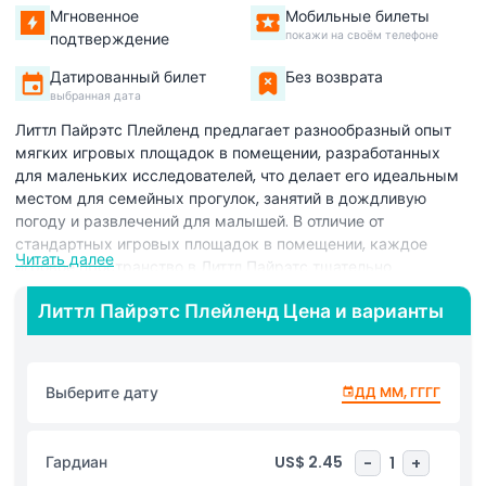
Мгновенное
Мобильные билеты
покажи на своём телефоне
подтверждение
Датированный билет
Без возврата
выбранная дата
Литтл Пайрэтс Плейленд предлагает разнообразный опыт
мягких игровых площадок в помещении, разработанных
для маленьких исследователей, что делает его идеальным
местом для семейных прогулок, занятий в дождливую
погоду и развлечений для малышей. В отличие от
стандартных игровых площадок в помещении, каждое
Читать далее
игровое пространство в Литтл Пайрэтс тщательно
спроектировано с учетом различных возрастных групп и
Литтл Пайрэтс Плейленд Цена и варианты
уровней активности. Зона для малышей, предназначенная
исключительно для детей младше 4 лет, включает в себя
нежные горки, мягкие игровые конструкции и сенсорные
игрушки, способствующие безопасному исследованию и
Выберите дату
ДД ММ, ГГГГ
раннему развитию. Старшие дети могут погрузиться в
более динамичные зоны с лазалками, полосами
препятствий и интерактивными игровыми элементами,
Гардиан
US$ 2.45
-
1
+
которые поощряют физическую активность и социальное