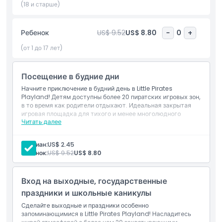
взаимодействие. Родители могут расслабиться в кафе Литтл
(18 и старше)
Пайрэтс, где предлагаются напитки и полный обзор игровых
зон. Особое внимание уделяется чистоте и безопасности,
Ребенок
US$ 9.52
US$ 8.80
-
0
+
обязательное ношение носков и регулярная дезинфекция
оборудования персоналом. Независимо от того,
(от 1 до 17 лет)
устраиваете ли вы детский день рождения, организуете
игровую встречу или просто ищете развлечения в
Посещение в будние дни
помещении, Литтл Пайрэтс Плейленд предлагает
уникальное сочетание развлечений, комфорта и творческой
Начните приключение в будний день в Little Pirates
игры. Удобное расположение и круглогодичная работа
Playland! Детям доступны более 20 пиратских игровых зон,
в то время как родители отдыхают. Идеальная закрытая
делают это место лучшим выбором для семей, ищущих
игровая площадка для тихого и менее многолюдного
увлекательные и доступные в любую погоду занятия в
Читать далее
развлечения.
безопасной крытой среде.
Включено
Развлечение в будний день с более чем 20 пиратских
Гардиан:
US$ 2.45
игровых зон в более спокойной обстановке.
Ребенок:
US$ 9.52
US$ 8.80
Идеально подходит для расслабленного семейного
Основные моменты
отдыха в Pavilion Bukit Jalil.
Вход на выходные, государственные
Включено
праздники и школьные каникулы
Сделайте выходные и праздники особенно
запоминающимися в Little Pirates Playland! Насладитесь
Политика в отношении детей и взрослых