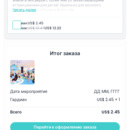
живой атмосферой с более чем 20 захватывающими
аттракционами для детей. Идеально для веселого
Читать далее
семейного дня в Pavilion Bukit Jalil.
Исключения
Включено
Насладитесь более чем 20 захватывающими
Гардиан:
US$ 2.45
аттракционами в живой праздничной атмосфере.
Ребенок:
US$ 13.47
US$ 12.22
Часы работы
Идеально для выходных, государственных и школьных
каникул с семьей.
Вещи, которые нужно знать
Итог заказа
Местоположение
Как добраться туда
Дата мероприятия
ДД ММ, ГГГГ
Как воспользоваться
Гардиан
US$ 2.45 × 1
Всего
US$ 2.45
Дресс-код
Перейти к оформлению заказа