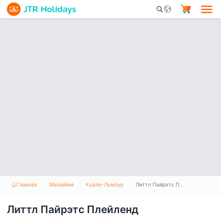
Mobile Search Opene
Главная
Малайзия
Куала-Лумпур
Литтл Пайрэтс Плейленд
Литтл Пайрэтс Плейленд