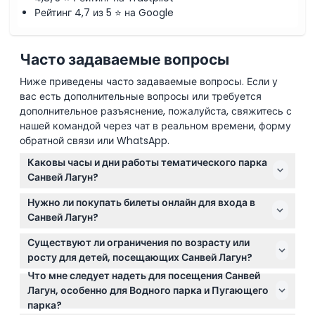
Рейтинг 4,7 из 5 ⭐ на Google
Часто задаваемые вопросы
Ниже приведены часто задаваемые вопросы. Если у
вас есть дополнительные вопросы или требуется
дополнительное разъяснение, пожалуйста, свяжитесь с
нашей командой через чат в реальном времени, форму
обратной связи или WhatsApp.
Каковы часы и дни работы тематического парка
Санвей Лагун?
Тематический парк Санвей Лагун открыт с среды
Нужно ли покупать билеты онлайн для входа в
по понедельник с 10:00 до 18:00, а его Ночной парк
Санвей Лагун?
работает с 18:00 до 23:00. Парк закрыт по
Да, вам следует забронировать билеты онлайн на
вторникам, за исключением школьных и
Существуют ли ограничения по возрасту или
этом сайте, чтобы гарантировать вход на
государственных праздников Малайзии (возможны
росту для детей, посещающих Санвей Лагун?
предпочитаемую дату. Обратите внимание, что в
изменения — пожалуйста, уточняйте при
Что мне следует надеть для посещения Санвей
Дети ростом ниже 90 см проходят бесплатно, а
одной брони можно указать до 10 человек на одно
бронировании).
Лагун, особенно для Водного парка и Пугающего
дети ростом 90 см и выше или младше 13 лет
имя.
парка?
должны иметь детский билет для входа.