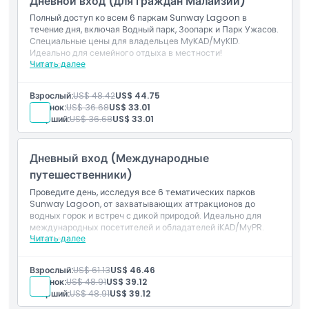
Дневной вход (для граждан Малайзии)
Исключения
Полный доступ ко всем 6 паркам Sunway Lagoon в
течение дня, включая Водный парк, Зоопарк и Парк Ужасов.
Специальные цены для владельцев MyKAD/MyKID.
Идеально для семейного отдыха в местности!
Часы работы
Читать далее
Включено
Вход во все 6 парков для владельцев MyKAD/MyKID.
Включает Водный парк, Зоопарк и многое другое.
Вещи, которые нужно знать
Взрослый:
US$ 48.42
US$ 44.75
Ребенок:
US$ 36.68
US$ 33.01
Старший:
US$ 36.68
US$ 33.01
Местоположение
Дневный вход (Международные
путешественники)
Дресс-код
Проведите день, исследуя все 6 тематических парков
Sunway Lagoon, от захватывающих аттракционов до
Политика отмены
водных горок и встреч с дикой природой. Идеально для
международных посетителей и обладателей iKAD/MyPR.
Читать далее
Включено
Полный доступ к 6 тематическим паркам Sunway
Lagoon.
Взрослый:
US$ 61.13
US$ 46.46
Для международных туристов, обладателей iKAD/iKID и
Ребенок:
US$ 48.91
US$ 39.12
MyPR.
Старший:
US$ 48.91
US$ 39.12