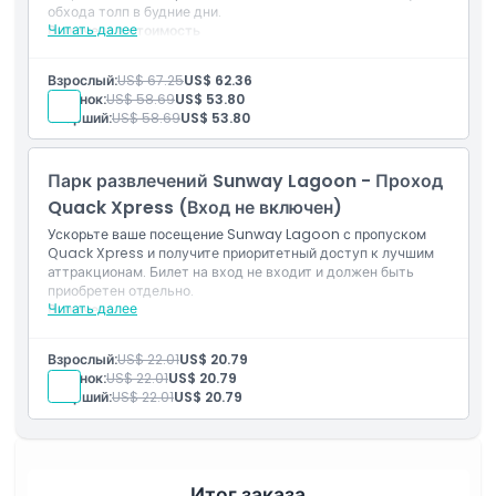
обхода толп в будние дни.
Читать далее
Включено в стоимость
Включает вход в парк и экспресс-доступ к
аттракционам.
Взрослый:
US$ 67.25
US$ 62.36
Только для держателей MyKAD/MyKID.
Ребенок:
US$ 58.69
US$ 53.80
Старший:
US$ 58.69
US$ 53.80
Парк развлечений Sunway Lagoon - Проход
Quack Xpress (Вход не включен)
Ускорьте ваше посещение Sunway Lagoon с пропуском
Quack Xpress и получите приоритетный доступ к лучшим
аттракционам. Билет на вход не входит и должен быть
приобретен отдельно.
Читать далее
Включено
Приоритетный доступ к выбранным аттракционам.
Билет на вход не включен.
Взрослый:
US$ 22.01
US$ 20.79
Ребенок:
US$ 22.01
US$ 20.79
Старший:
US$ 22.01
US$ 20.79
Итог заказа