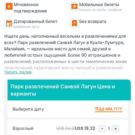
Мгновенное
Мобильные билеты
покажи на своём телефоне
подтверждение
Датированный билет
Без возврата
выбранная дата
Ищете день, наполненный весельем и развлечениями для
всех? Парк развлечений Санвэй Лагун в Куала-Лумпуре,
Малайзия, — идеальное место для семей, друзей и
любителей острых ощущений. Более 90 аттракционов и
развлечений, расположенных в шести тематических зонах
приключений, гарантируют массу эмоций и развлечений.
Читать далее
Освежитесь в водном парке Санвэй Лагун, где можно
плескаться в волновых бассейнах, скатываться с водных
Парк развлечений Санвэй Лагун Цена и
горок и испытать первый в мире Waterplexx 5D —
варианты
иммерсивный водный аттракцион с потрясающими
эффектами. В парке развлечений наслаждайтесь
классическими аттракционами и попробуйте пройти по
Выберите дату
ДД ММ, ГГГГ
одному из самых длинных подвесных мостов Малайзии,
открывающему живописные виды и немного приключений.
Любители животных оценят Парк дикой природы, в котором
Взрослый
US$ 24.21
US$ 19.32
-
1
+
обитают более 150 видов животных, и где можно близко