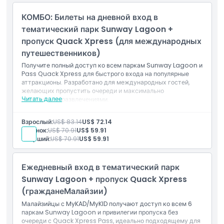
КОМБО: Билеты на дневной вход в
тематический парк Sunway Lagoon +
пропуск Quack Xpress (для международных
путешественников)
Получите полный доступ ко всем паркам Sunway Lagoon и
Pass Quack Xpress для быстрого входа на популярные
аттракционы. Разработано для международных гостей,
желающих пропустить очереди и максимально
Читать далее
насладиться развлечениями.
Включено в стоимость
Доступ ко всем паркам + пропуск очередей с Quack
Взрослый:
US$ 83.14
US$ 72.14
Xpress.
Ребенок:
US$ 70.91
US$ 59.91
Для международных путешественников.
Старший:
US$ 70.91
US$ 59.91
Ежедневный вход в тематический парк
Sunway Lagoon + пропуск Quack Xpress
(гражданеМалайзии)
Малайзийцы с MyKAD/MyKID получают доступ ко всем 6
паркам Sunway Lagoon и привилегии пропуска без
очереди с Quack Xpress Pass, идеально подходящему для