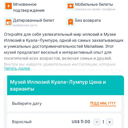
Мгновенное
Мобильные билеты
покажи на своём телефоне
подтверждение
Датированный билет
Без возврата
выбранная дата
Откройте для себя увлекательный мир иллюзий в Музее
Иллюзий в Куала-Лумпуре, одной из самых захватывающих
и уникальных достопримечательностей Малайзии. Этот
музей предлагает веселый и интерактивный опыт для
посетителей всех возрастов, включая семьи и друзей.
Внутри вы найдете удивительные инсталляции, которые
Читать далее
обманывают ваш взгляд и бросают вызов разуму, такие как
Бездонная Яма, Комната Антигравитации и невероятный
Музей Иллюзий Куала-Лумпур Цена и
Туннель Вихря. Прогуливаясь по музею, вы увидите, как
варианты
ваш мозг может быть обманут различными оптическими
иллюзиями и узнаете больше о том, как работает
восприятие. Это не только развлечение, но и обучение, с
Выберите дату
ДД ММ, ГГГГ
множеством игр и головоломок, которые заставляют
задуматься и при этом веселиться. Музей Иллюзий Куала-
Лумпур идеально подходит для тех, кто хочет изучить что-
Взрослый
US$ 11.00
-
1
+
то необычное и запоминающееся. Хотите сделать