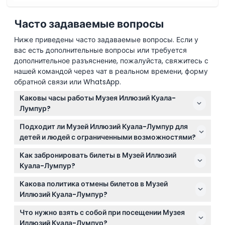
Часто задаваемые вопросы
Ниже приведены часто задаваемые вопросы. Если у
вас есть дополнительные вопросы или требуется
дополнительное разъяснение, пожалуйста, свяжитесь с
нашей командой через чат в реальном времени, форму
обратной связи или WhatsApp.
Каковы часы работы Музея Иллюзий Куала-
Лумпур?
Музей Иллюзий Куала-Лумпур открыт ежедневно с
Подходит ли Музей Иллюзий Куала-Лумпур для
10:00 до 22:00. Вы можете проверить конкретную
детей и людей с ограниченными возможностями?
доступность и забронировать билет онлайн здесь,
Да, музей ориентирован на семьи и доступен для
на этом сайте (график может изменяться —
Как забронировать билеты в Музей Иллюзий
всех, включая детей, пожилых людей, людей с
пожалуйста, уточняйте при бронировании).
Куала-Лумпур?
колясками и тех, кто имеет ограничения по
Вы можете удобно забронировать билеты онлайн
здоровью. Дети в возрасте 0-17 лет должны
Какова политика отмены билетов в Музей
прямо здесь, на этом сайте. Рекомендуется
находиться в сопровождении оплачивающего
Иллюзий Куала-Лумпур?
бронировать заранее, чтобы гарантировать
взрослого, а дети от 0 до 4 лет имеют бесплатный
Билеты не подлежат возврату и отмене. Вам
выбранную дату и время.
Что нужно взять с собой при посещении Музея
вход.
необходимо использовать билет в дату и время,
Иллюзий Куала-Лумпур?