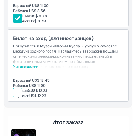
Специальная цена для малайзийцев
Взрослый:
US$ 11.00
Оптические иллюзии, голограммы, иммерсивные
Ребенок:
US$ 8.56
Вещи, которые нужно знать
комнаты
Старший:
US$ 9.78
Дружелюбное к семьям, образовательное развлечение.
Студент:
US$ 9.78
Местоположение
Билет на вход (для иностранцев)
Как добраться туда
Погрузитесь в Музей иллюзий Куала-Лумпур в качестве
международного гостя. Насладитесь завораживающими
оптическими иллюзиями, комнатами с перспективой и
фотогеничными моментами — незабываемой
Как воспользоваться
Читать далее
достопримечательностью в центре города.
Включено
Для международных посетителей
Политика отмены
Взрослый:
US$ 13.45
Завораживающие иллюзии, фотозоны
Ребенок:
US$ 11.00
Интерактивная достопримечательность в Куала-
Старший:
US$ 12.23
Лумпуре
Студент:
US$ 12.23
Итог заказа