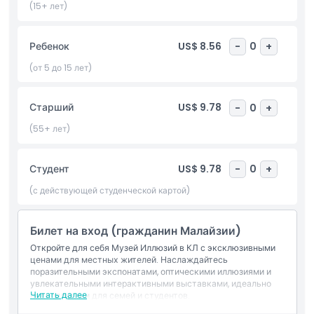
уникальные фотографии, провести день с близкими или
(15+ лет)
просто потренировать мозг — здесь есть всё. Не упустите
шанс испытать это умопомрачительное приключение и
Ребенок
US$ 8.56
-
0
+
открыть границы собственного восприятия в игровой и
увлекательной атмосфере. Планируйте свой визит в Музей
(от 5 до 15 лет)
Иллюзий КЛ для незабываемого дня, полного чудес,
обучения и радости!
Старший
US$ 9.78
-
0
+
(55+ лет)
Основные моменты
Студент
US$ 9.78
-
0
+
Включено
(с действующей студенческой картой)
Политика в отношении детей и взрослых
Билет на вход (гражданин Малайзии)
Откройте для себя Музей Иллюзий в КЛ с эксклюзивными
Исключения
ценами для местных жителей. Наслаждайтесь
поразительными экспонатами, оптическими иллюзиями и
увлекательными интерактивными выставками, идеально
Читать далее
подходящими для семей и студентов.
Часы работы
Включено