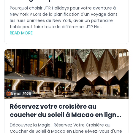
Pourquoi choisir JTR Holidays pour votre aventure à
New York ? Lors de la planification d'un voyage dans
les rues animées de New York, avoir un partenaire
fiable peut faire toute la différence. JTR Ho...
READ MORE
6 mai 2026
Réservez votre croisière au
coucher du soleil à Macao en ligne
aujourd'hui
Découvrez la Magie : Réservez Votre Croisière au
Coucher de Soleil à Macao en Ligne Rêvez-vous d'une