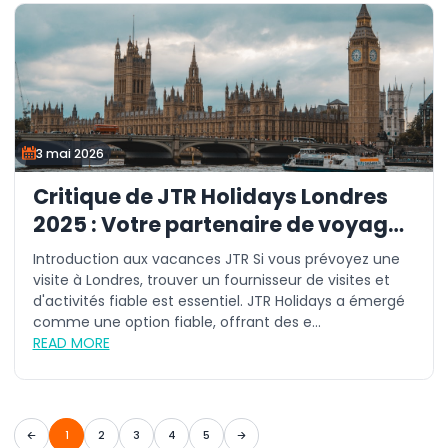
3 mai 2026
Critique de JTR Holidays Londres
2025 : Votre partenaire de voyage
de confiance
Introduction aux vacances JTR Si vous prévoyez une
visite à Londres, trouver un fournisseur de visites et
d'activités fiable est essentiel. JTR Holidays a émergé
comme une option fiable, offrant des e...
READ MORE
1
2
3
4
5