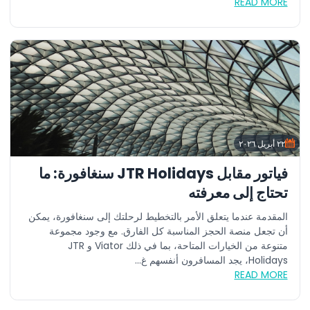
READ MORE
٢٢ أبريل ٢٠٢٦
فياتور مقابل JTR Holidays سنغافورة: ما
تحتاج إلى معرفته
المقدمة عندما يتعلق الأمر بالتخطيط لرحلتك إلى سنغافورة، يمكن
أن تجعل منصة الحجز المناسبة كل الفارق. مع وجود مجموعة
متنوعة من الخيارات المتاحة، بما في ذلك Viator و JTR
Holidays، يجد المسافرون أنفسهم غ...
READ MORE