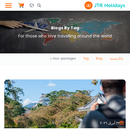
le Search Opener Icon
Blogs By Tag
For those who love travelling around the world
الرئيسية
Blog
Tag
dubai-tour-packages
٢٢ أبريل ٢٠٢٦