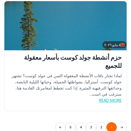
٨ مايو ٢٠٢٦
حزم أنشطة جولد كوست بأسعار معقولة
للجميع
لماذا تختار باقات الأنشطة المعقولة الثمن في جولد كوست؟ تشتهر
جولد كوست، أستراليا، بشواطئها الجميلة، وحياتها الليلية النابضة،
وحدائقها الترفيهية المثيرة. إذا كنت تخطط لمغامرتك القادمة هنا،
سترغب في است...
READ MORE
5
4
3
2
1