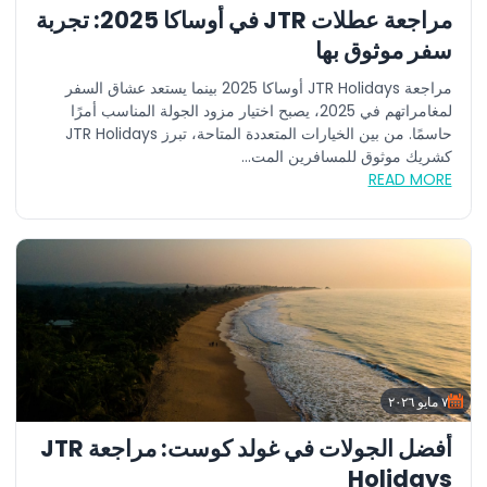
مراجعة عطلات JTR في أوساكا 2025: تجربة
سفر موثوق بها
مراجعة JTR Holidays أوساكا 2025 بينما يستعد عشاق السفر
لمغامراتهم في 2025، يصبح اختيار مزود الجولة المناسب أمرًا
حاسمًا. من بين الخيارات المتعددة المتاحة، تبرز JTR Holidays
كشريك موثوق للمسافرين المت...
READ MORE
٧ مايو ٢٠٢٦
أفضل الجولات في غولد كوست: مراجعة JTR
Holidays