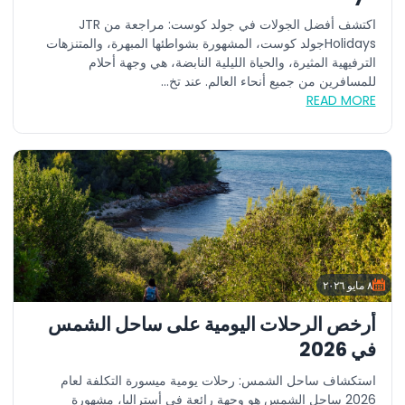
اكتشف أفضل الجولات في جولد كوست: مراجعة من JTR
Holidaysجولد كوست، المشهورة بشواطئها المبهرة، والمتنزهات
الترفيهية المثيرة، والحياة الليلية النابضة، هي وجهة أحلام
للمسافرين من جميع أنحاء العالم. عند تخ...
READ MORE
٨ مايو ٢٠٢٦
أرخص الرحلات اليومية على ساحل الشمس
في 2026
استكشاف ساحل الشمس: رحلات يومية ميسورة التكلفة لعام
2026 ساحل الشمس هو وجهة رائعة في أستراليا، مشهورة