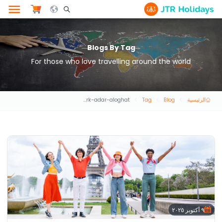
le Search Opener Icon
Blogs By Tag
For those who love travelling around the world
الرئيسية
Blog
Tag
khdmat-adar-aloghat-shrk-adar-aloghat
٩ أكتوبر ٢٠٢٥