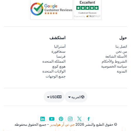
حول
استكشف
اتصل بنا
أستراليا
من نحن
سنغافورة
الأسئلة الشائعة
فرنسا
الشروط والأحكام
المملكة المتحدة
سياسة الخصوصية
هونغ كونغ
المدونة
الولايات المتحدة
جميع الوجهات
العربية
USD
© حقوق الطبع والنشر 2026
جي تي آر هوليديز
- جميع الحقوق محفوظة.