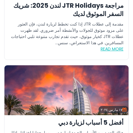
مراجعة JTR Holidays لندن 2025: شريك
السفر الموثوق لديك
مقدمة إلى عطلات JTR إذا كنت تخطط لزيارة لندن، فإن العثور
على مزود موثوق للجولات والأنشطة أمر ضروري. لقد ظهرت
عطلات JTR كخيار موثوق، حيث تقدم تجارب متنوعة تلبي احتياجات
المسافرين. في هذا الاستعراض، سنس...
READ MORE
١٧ مارس ٢٠٢٤
أفضل 5 أسباب لزيارة دبي
هناك العديد من الأسباب الجيدة لزيارة دبي، مما يجعلها اختيارًا رائعًا