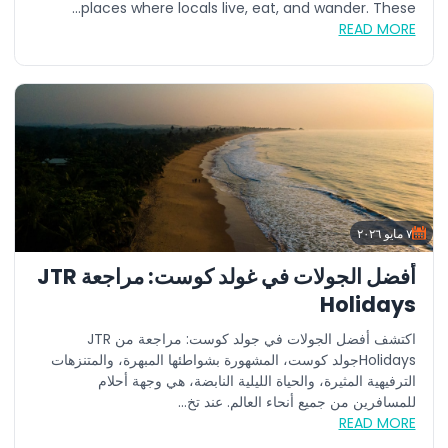
places where locals live, eat, and wander. These...
READ MORE
٧ مايو ٢٠٢٦
أفضل الجولات في غولد كوست: مراجعة JTR
Holidays
اكتشف أفضل الجولات في جولد كوست: مراجعة من JTR
Holidaysجولد كوست، المشهورة بشواطئها المبهرة، والمتنزهات
الترفيهية المثيرة، والحياة الليلية النابضة، هي وجهة أحلام
للمسافرين من جميع أنحاء العالم. عند تخ...
READ MORE