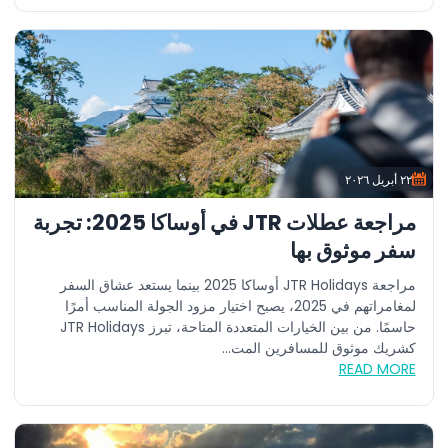
٢٢ أبريل ٢٠٢٦
مراجعة عطلات JTR في أوساكا 2025: تجربة
سفر موثوق بها
مراجعة JTR Holidays أوساكا 2025 بينما يستعد عشاق السفر
لمغامراتهم في 2025، يصبح اختيار مزود الجولة المناسب أمرًا
حاسمًا. من بين الخيارات المتعددة المتاحة، تبرز JTR Holidays
كشريك موثوق للمسافرين المت...
READ MORE