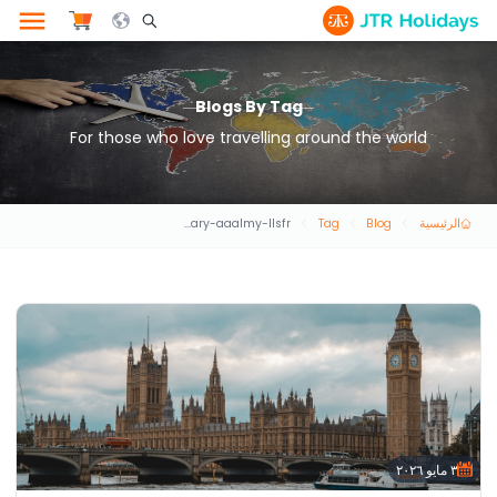
le Search Opener Icon
Blogs By Tag
For those who love travelling around the world
الرئيسية
Blog
Tag
aalam-tgary-aaalmy-llsfr
٣ مايو ٢٠٢٦