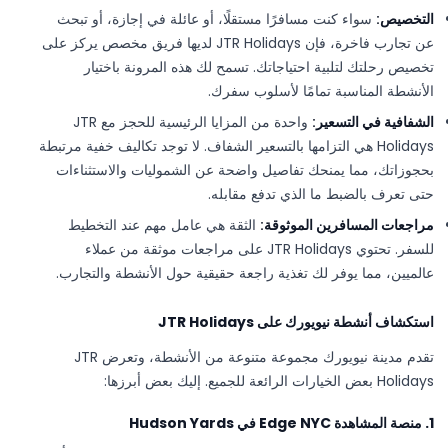
التخصيص:
سواء كنت مسافرًا مستقلًا، أو عائلة في إجازة، أو تبحث
عن تجارب فاخرة، فإن JTR Holidays لديها فريق مخصص يركز على
تخصيص رحلتك لتلبية احتياجاتك. تسمح لك هذه المرونة باختيار
الأنشطة المناسبة تمامًا لأسلوب سفرك.
الشفافية في التسعير:
واحدة من المزايا الرئيسية للحجز مع JTR
Holidays هي التزامها بالتسعير الشفاف. لا توجد تكاليف خفية مرتبطة
بحجوزاتك، مما يمنحك تفاصيل واضحة عن الشموليات والاستثناءات
حتى تعرف بالضبط ما الذي تدفع مقابله.
مراجعات المسافرين الموثوقة:
الثقة هي عامل مهم عند التخطيط
للسفر. تحتوي JTR Holidays على مراجعات موثقة من عملاء
عالميين، مما يوفر لك تغذية راجعة حقيقية حول الأنشطة والتجارب.
استكشاف أنشطة نيويورك على JTR Holidays
تقدم مدينة نيويورك مجموعة متنوعة من الأنشطة، وتعرض JTR
Holidays بعض الخيارات الرائعة للجميع. إليك بعض أبرزها:
1. منصة المشاهدة Edge NYC في Hudson Yards