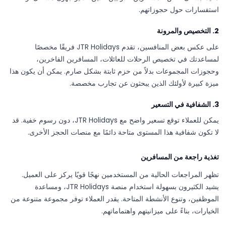
استفسارات حول حجوزاتهم.
2. التخصيص والمرونة
على عكس بعض المنافسين، تقدم JTR Holidays فريقًا مخصصًا
لمساعدتك في تخصيص الرحلات للعائلات، المسافرين الفاخرين،
وحجوزات المجموعات بدلاً من حزم ثابتة بشكل صارم. يمكن أن يكون هذا
ميزة كبيرة لأولئك الذين يبحثون عن تجارب مخصصة.
3. الشفافية في التسعير
يمكن للعملاء توقع تسعير واضح مع JTR Holidays، دون رسوم خفية. قد
لا تكون شفافية هذا المستوى متاحة دائمًا مع منصات الحجز الأخرى.
تغذية راجعة من المسافرين
تظهر المراجعات الحالية من المستخدمين نهجًا قويًا يركز على العميل.
يشيد الكثيرون بسهولة استخدام منصة JTR Holidays، ومساعدة
الموظفين، وتنوع الأنشطة المتاحة. يقدر العملاء توفر مجموعة متنوعة من
الخيارات، بناءً على ميزانيتهم واهتماماتهم.