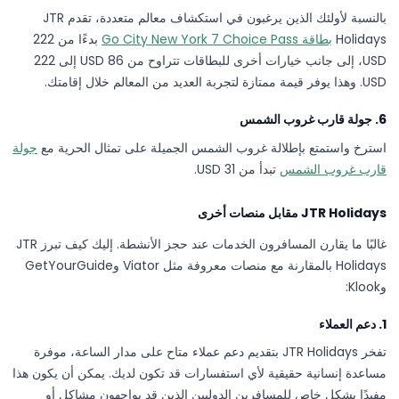
بالنسبة لأولئك الذين يرغبون في استكشاف معالم متعددة، تقدم JTR
Holidays
بطاقة Go City New York 7 Choice Pass
بدءًا من 222
USD، إلى جانب خيارات أخرى للبطاقات تتراوح من 86 USD إلى 222
USD. وهذا يوفر قيمة ممتازة لتجربة العديد من المعالم خلال إقامتك.
6. جولة قارب غروب الشمس
استرخ واستمتع بإطلالة غروب الشمس الجميلة على تمثال الحرية مع
جولة
قارب غروب الشمس
تبدأ من 31 USD.
JTR Holidays مقابل منصات أخرى
غالبًا ما يقارن المسافرون الخدمات عند حجز الأنشطة. إليك كيف تبرز JTR
Holidays بالمقارنة مع منصات معروفة مثل Viator وGetYourGuide
وKlook:
1. دعم العملاء
تفخر JTR Holidays بتقديم دعم عملاء متاح على مدار الساعة، موفرة
مساعدة إنسانية حقيقية لأي استفسارات قد تكون لديك. يمكن أن يكون هذا
مفيدًا بشكل خاص للمسافرين الدوليين الذين قد يواجهون مشاكل أو