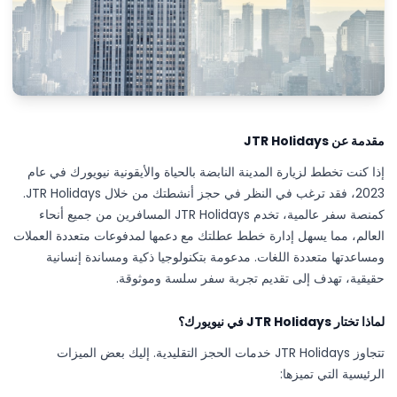
مقدمة عن JTR Holidays
إذا كنت تخطط لزيارة المدينة النابضة بالحياة والأيقونية نيويورك في عام
2023، فقد ترغب في النظر في حجز أنشطتك من خلال JTR Holidays.
كمنصة سفر عالمية، تخدم JTR Holidays المسافرين من جميع أنحاء
العالم، مما يسهل إدارة خطط عطلتك مع دعمها لمدفوعات متعددة العملات
ومساعدتها متعددة اللغات. مدعومة بتكنولوجيا ذكية ومساندة إنسانية
حقيقية، تهدف إلى تقديم تجربة سفر سلسة وموثوقة.
لماذا تختار JTR Holidays في نيويورك؟
تتجاوز JTR Holidays خدمات الحجز التقليدية. إليك بعض الميزات
الرئيسية التي تميزها: