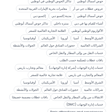
حوض أسماك أبوظبي
تذاكر الحوض الوطني في أبوظبي
عروض عطلات جي تي آر
مغامرات بحرية الإمارات العربية المتحدة
حوض أسماك أبوظبي
مدينة إكسبو دبي
إكسبو دبي
أشياء للقيام بها في دبي
منتزه داخلي
تذاكر حوض أسماك أبوظبي
الأكواريوم الوطني أبوظبي
العلامة التجارية العالمية للسفر
الشرق الأوسط
آسيا
أوروبا
الأمريكيتان
أوقيانوسيا
الشراكات العالمية
حجوزات الفنادق حول العالم
الجولات والأنشطة
خدمات النقل من وإلى المطار والنقل الخاص
باقات عطلات مُصمَّمة حسب الطلب
خدمات إدارة الوجهات (شركة إدارة الوجهات)
معالم وتجارب باريس
المعالم والتجارب في باريس
علامة تجارية عالمية للسفر
الشرق الأوسط
آسيا
أوروبا
الأمريكيتان
أوقيانوسيا
شراكات عالمية
حجوزات الفنادق حول العالم
الجولات والأنشطة
الانتقالات من وإلى المطار والنقل الخاص
باقات عطلات مصممة خصيصًا
خدمات إدارة الوجهات (DMC)
Paris attractions and experiences