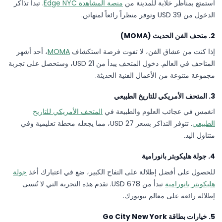
استمتع بمناظر خلابة للمدينة من
منصة المشاهدة Edge NYC
. تبدأ تذاكر
الدخول من 39 USD وتوفر منظراً رائعاً لمنهاتن.
2. متحف الفن الحديث (MOMA)
إذا كنت من عشاق الفن، لا تفوت فرصة استكشاف
MOMA
، أحد أشهر
المتاحف في العالم. دخول المتحف يبدأ من 21 USD، وستحصل على تجربة
مجموعة متنوعة من الأعمال الفنية الحديثة.
3. المتحف الأمريكي للتاريخ الطبيعي
انغمس في عجائب العلوم والطبيعة في
المتحف الأمريكي للتاريخ
الطبيعي
. تتوفر التذاكر بسعر 27 USD، مما يجعله محطة تعليمية وفي
متناول اليد.
4. جولة هليكوبتر بانورامية
للحصول على أفضل إطلالة على التفاح الكبير، ضع في اعتبارك أخذ
جولة
هليكوبتر بانورامية
تبدأ من 678 USD. تقدم هذه التجربة التي لا تُنسى
إطلالة رائعة على معالم نيويورك.
5. خيارات بطاقة Go City New York