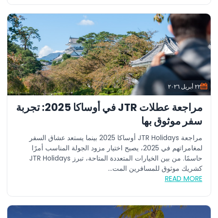
٢٢ أبريل ٢٠٢٦
مراجعة عطلات JTR في أوساكا 2025: تجربة
سفر موثوق بها
مراجعة JTR Holidays أوساكا 2025 بينما يستعد عشاق السفر
لمغامراتهم في 2025، يصبح اختيار مزود الجولة المناسب أمرًا
حاسمًا. من بين الخيارات المتعددة المتاحة، تبرز JTR Holidays
كشريك موثوق للمسافرين المت...
READ MORE