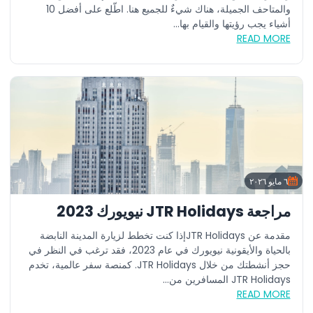
والمتاحف الجميلة، هناك شيءٌ للجميع هنا. اطّلع على أفضل 10
أشياء يجب رؤيتها والقيام بها...
READ MORE
٦ مايو ٢٠٢٦
مراجعة JTR Holidays نيويورك 2023
مقدمة عن JTR Holidaysإذا كنت تخطط لزيارة المدينة النابضة
بالحياة والأيقونية نيويورك في عام 2023، فقد ترغب في النظر في
حجز أنشطتك من خلال JTR Holidays. كمنصة سفر عالمية، تخدم
JTR Holidays المسافرين من...
READ MORE