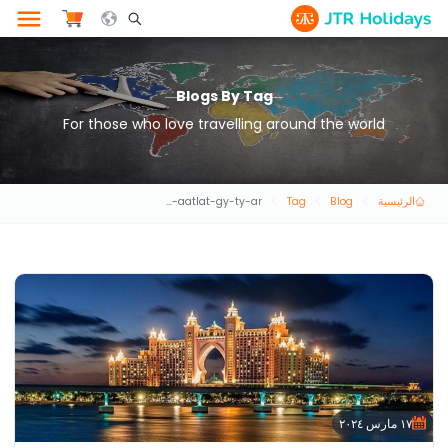
le Search Opener Icon
Blogs By Tag
For those who love travelling around the world
الرئيسية
Blog
Tag
aarod-aatlat-gy-ty-ar
١٧ مارس ٢٠٢٤