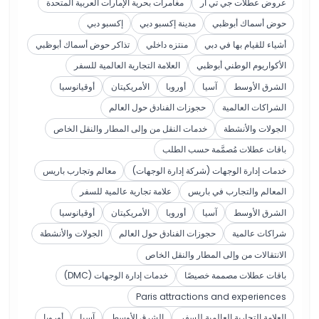
عروض عطلات جي تي آر
مغامرات بحرية الإمارات العربية المتحدة
حوض أسماك أبوظبي
مدينة إكسبو دبي
إكسبو دبي
أشياء للقيام بها في دبي
منتزه داخلي
تذاكر حوض أسماك أبوظبي
الأكواريوم الوطني أبوظبي
العلامة التجارية العالمية للسفر
الشرق الأوسط
آسيا
أوروبا
الأمريكيتان
أوقيانوسيا
الشراكات العالمية
حجوزات الفنادق حول العالم
الجولات والأنشطة
خدمات النقل من وإلى المطار والنقل الخاص
باقات عطلات مُصمَّمة حسب الطلب
خدمات إدارة الوجهات (شركة إدارة الوجهات)
معالم وتجارب باريس
المعالم والتجارب في باريس
علامة تجارية عالمية للسفر
الشرق الأوسط
آسيا
أوروبا
الأمريكيتان
أوقيانوسيا
شراكات عالمية
حجوزات الفنادق حول العالم
الجولات والأنشطة
الانتقالات من وإلى المطار والنقل الخاص
باقات عطلات مصممة خصيصًا
خدمات إدارة الوجهات (DMC)
Paris attractions and experiences
العلامة التجارية العالمية للسفر
الشرق الأوسط
آسيا
أوروبا