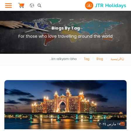
le Search Opener Icon
Blogs By Tag
For those who love travelling around the world
الرئيسية
Blog
Tag
ashyaaa-ymkn-alkyam-bha
١٧ مارس ٢٠٢٤