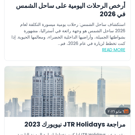
أرخص الرحلات اليومية على ساحل الشمس
في 2026
استكشاف ساحل الشمس: رحلات يومية ميسورة التكلفة لعام
2026 ساحل الشمس هو وجهة رائعة في أستراليا، مشهورة
بشواطئها الجميلة، وأراضيها الداخلية الخضراء، ومعالمها الحيوية. إذا
كنت تخطط لزيارة في عام 2026، فم...
READ MORE
٦ مايو ٢٠٢٦
مراجعة JTR Holidays نيويورك 2023
مقدمة عن JTR Holidaysإذا كنت تخطط لزيارة المدينة النابضة