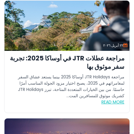
٢٢ أبريل ٢٠٢٦
مراجعة عطلات JTR في أوساكا 2025: تجربة
سفر موثوق بها
مراجعة JTR Holidays أوساكا 2025 بينما يستعد عشاق السفر
لمغامراتهم في 2025، يصبح اختيار مزود الجولة المناسب أمرًا
حاسمًا. من بين الخيارات المتعددة المتاحة، تبرز JTR Holidays
كشريك موثوق للمسافرين المت...
READ MORE