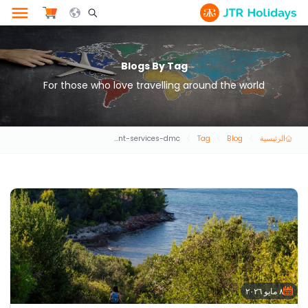
le Search Opener Icon
Blogs By Tag
For those who love travelling around the world
الرئيسية
Blog
Tag
destination-management-services-dmc
٨ مايو ٢٠٢٦