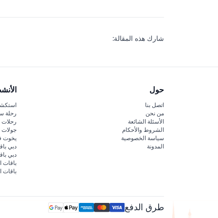
شارك هذه المقالة:
حول
الأنش
اتصل بنا
استكشف
من نحن
رحلة س
الأسئلة الشائعة
رحلات ا
الشروط والأحكام
جولات ا
سياسة الخصوصية
يخوت ف
المدونة
دبي باق
دبي با
باقات ا
باقات ا
طرق الدفع