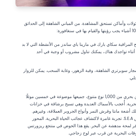
ولات وأماكن تستحق المشاهدة. من المباني الشاهقة إلى الحدائق
المراقبة سكاي بارك في مارينا باي ساندز من الأنشطة التي لا بد
. أثناء تواجدك هناك، يمكنك تناول مشروب أو وجبة في أحد
جار سوبرتري الشاهقة، وقبة الزهور، وغابة السحب. يمكن للزوار
لي.
انطلق في مغامرة تحت الماء والتقِ بأكثر من 100,000 كائن بحري من 1,000 نوع متنوع، جميعها موضوعة في خمسين موئلًا
 موقعٍ استثنائي واحد: حوض S.E.A. للأحياء البحرية. أُعجب بالأسماك العديدة وهي تسبح برشاقة في خزانات
أشعة مانتا وقرش النمر وأنواع الجروبر العملاقة، وغيرهم.
مقسم إلى عشر مناطق تضم خمسين موئلًا مائيًا، يوفر حوض S.E.A. تجربة غامرة لاكتشاف عجائب الحياة البحرية. المحور
وفر لمحة مدهشة عن البحر. يقع هذا الحوض في منتجع ريزورتس
لوقات البحرية عن قرب عبر لوح زجاجي.