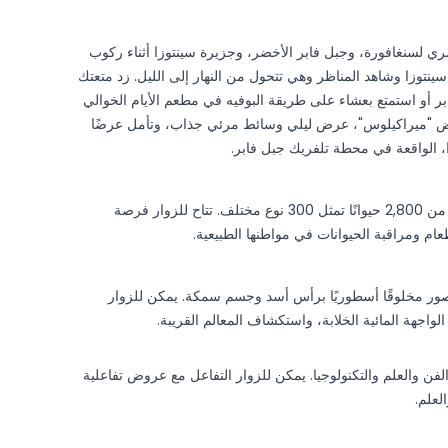
بزاوية 360° على المشهد الحضري لسنغافورة، وجبل فابر الأخضر، وجزيرة سينتوزا أثناء ركوب
نتوزا وشاهد المناظر وهي تتحول من النهار إلى الليل. زد متعتك
 أو استمتع بعشاء على طريقة البوفيه في مطعم الأيام الخوالي
رض "ميراكيلوس"، عرض ليلي وسائط مرئي جذاب، وتأمل عرضًا
 الواقعة في محطة تلفريك جبل فابر.
تُعد حديقة حيوان سنغافورة وجهة رفيعة المستوى تضم أكثر من 2,800 حيوانًا تمثل 300 نوع مختلف. تتاح للزوار فرصة
 ومراقبة الحيوانات في مواطنها الطبيعية.
ثال يصور مخلوقًا أسطوريًا برأس أسد وجسم سمكة. يمكن للزوار
لواجهة المائية الخلابة، واستكشاف المعالم القريبة.
فن والعلم والتكنولوجيا. يمكن للزوار التفاعل مع عروض تفاعلية
لعلم.