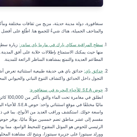
سنغافورة، دولة مدينة حديثة، مزيج من ثقافات مختلفة ومأك
والمتاحف الجميلة، هناك شيءٌ للجميع هنا. اطّلع على أفضل 10 أشياء يجب رؤيتها والقيام بها في سنغافورة:
سطح المراقبة سكاي بارك في مارينا باي ساندز:
زيارة سطح 
منها حيث يمكنك الاستمتاع بإطلالات خلابة على أفق المدينة
المطاعم العديدة والتمتع بمشاهدة المناظر الرائعة للمدينة.
حدائق باي:
حدائق باي هي حديقة طبيعية استثنائية تعرض أش
التجول داخل الحدائق واكتشاف التنوع النباتي والحيواني المح
حوض S.E.A. للأحياء البحرية في سنغافورة:
مائيًا مختلفًا في
واسعة حولك. استكشف وراقب العديد من الأنواع، بما في ذلك 
الرئيسي للحوض هو الموئل المفتوح للمحيط الواسع، مما ي
وورلد سينتوزا على جزيرة سينتوزا، ويتيح لك مشاهدة المخ