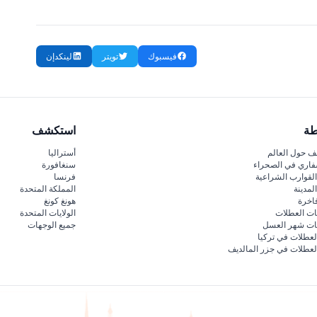
فيسبوك
تويتر
لينكدإن
طة
استكشف
 حول العالم
أستراليا
فاري في الصحراء
سنغافورة
لقوارب الشراعية
فرنسا
لمدينة
المملكة المتحدة
اخرة
هونغ كونغ
ات العطلات
الولايات المتحدة
قات شهر العسل
جميع الوجهات
لعطلات في تركيا
لعطلات في جزر المالديف