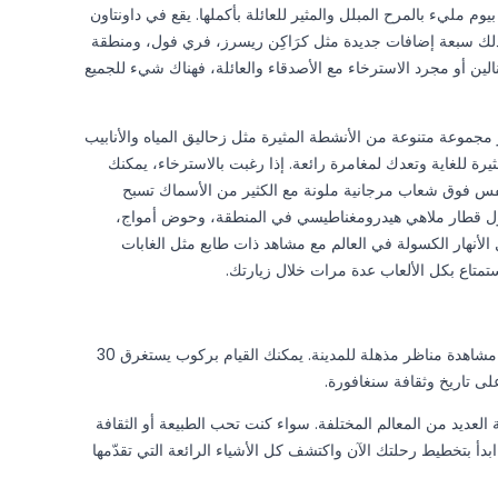
يوم مليء بالمرح المبلل والمثير للعائلة بأكملها. يقع في داونتاون
16 معلمًا ممتعًا، بما في ذلك سبعة إضافات جديدة مثل كرَاكِن ريسرز، فري فول، ومنطقة
لين أو مجرد الاسترخاء مع الأصدقاء والعائلة، فهناك شيء للجميع
 مجموعة متنوعة من الأنشطة المثيرة مثل زحاليق المياه والأنابيب
رة للغاية وتعدك لمغامرة رائعة. إذا رغبت بالاسترخاء، يمكنك
تنفس فوق شعاب مرجانية ملونة مع الكثير من الأسماك تسبح
 أول قطار ملاهي هيدرومغناطيسي في المنطقة، وحوض أمواج،
 الأنهار الكسولة في العالم مع مشاهد ذات طابع مثل الغابات
ستمتاع بكل الألعاب عدة مرات خلال زيارتك.
سنغافورة فلاير عبارة عن عجلة فيريس ضخمة حيث يمكنك مشاهدة مناظر مذهلة للمدينة. يمكنك القيام بركوب يستغرق 30
لى تاريخ وثقافة سنغافورة.
ية العديد من المعالم المختلفة. سواء كنت تحب الطبيعة أو الثقافة
 ابدأ بتخطيط رحلتك الآن واكتشف كل الأشياء الرائعة التي تقدّمها