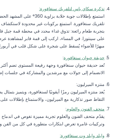
تذكرة سكاي باس لتلفريك سنغافورة:
استمتع بإطلالات جوية خلابة 
تلفريك سنغافورة. استمتع بركوبات غير محدودة لاستكشاف سي
بتجربة طعام رائعة: تذوق غداء محدد في محطة قمة جبل فابر
على سينتوزا. في المساء، اركب إلى قمة فابر لمشاهدة ع
مبهرًا للأضواء يُسقط على شجرة على شكل قلب في أربورا،
حديقة حيوان سنغافورة
:
الانضمام إلى جولات مع مرشدين والمشاركة في جلسات إطعام
منتزه الميرليون:
يُعد منتزه الميرليون رمزًا أيقونيًا لسنغافورة، ويتميز بتم
التقاط صور تذكارية مع الميرليون، والاستمتاع بإطلالات على ا
متحف الفنون والعلوم
:
يقدّم متحف الفنون والعلوم تجربة مميزة تغوص في اندماج ال
وتركيبات غامرة تعرض ابتكارات متطورة في كل من الفن وا
وايلد وايلد وت سنغافورة: