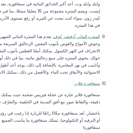
وايلد وايلد وت، أحد أكبر الحدائق المائية في سنغافورة، يعد ب
إيست، ويضم المنتزه مجموعة من 
كيدز زون. سواء كنت تبحث عن التبريد أو رفع مستوى الأدرينا
في هذا المنتزه.
المنتزه المائي أدفنشر كوف:
يقدم هذا المنتزه المائي الشهير
وحوض الأمواج والغوص بأنبوب التنفس. الزحاليق السريعة مثي
الانجراف في النهر الكسول. يمكنك أيضًا الغطس بأنبوب ال
حولك. يحتوي المنتزه على سبع زحاليق مائية، بما في ذلك
وأنابيب في نهر المغامرة. بالإضافة إلى ذلك، يوجد أحد أطول
الاستوائية والأنفاق تحت الماء. والأفضل من ذلك، يمكنك الا
سنغافورة فلاير
:
دقيقة، والتقاط صور مع أفق المدينة في الخلفية، والتعرّف ع
باختصار، تُعد سنغافورة مكانًا رائعًا للزيارة إذا رغبت في رؤ
أو الترفيه أو التكنولوجيا، تمتلك سنغافورة ما يناسب الجميع.
سنغافورة!