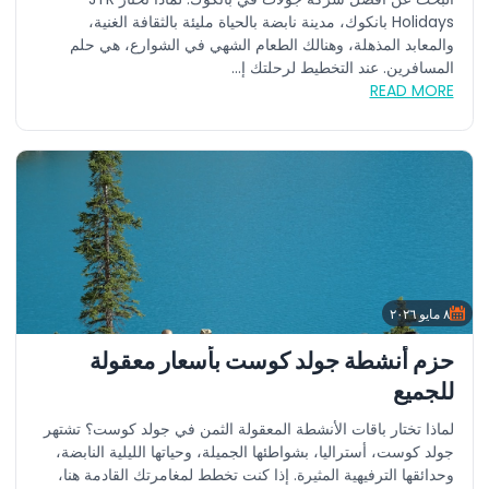
Holidays بانكوك، مدينة نابضة بالحياة مليئة بالثقافة الغنية،
والمعابد المذهلة، وهنالك الطعام الشهي في الشوارع، هي حلم
المسافرين. عند التخطيط لرحلتك إ...
READ MORE
٨ مايو ٢٠٢٦
حزم أنشطة جولد كوست بأسعار معقولة
للجميع
لماذا تختار باقات الأنشطة المعقولة الثمن في جولد كوست؟ تشتهر
جولد كوست، أستراليا، بشواطئها الجميلة، وحياتها الليلية النابضة،
وحدائقها الترفيهية المثيرة. إذا كنت تخطط لمغامرتك القادمة هنا،