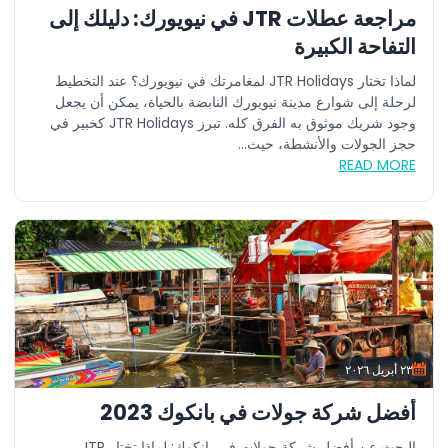
مراجعة عطلات JTR في نيويورك: دليلك إلى
التفاحة الكبيرة
لماذا تختار JTR Holidays لمغامرتك في نيويورك؟ عند التخطيط
لرحلة إلى شوارع مدينة نيويورك النابضة بالحياة، يمكن أن يجعل
وجود شريك موثوق به الفرق كله. تبرز JTR Holidays كخبير في
حجز الجولات والأنشطة، حيث...
READ MORE
٢٣ أبريل ٢٠٢٦
أفضل شركة جولات في بانكوك 2023
البحث عن أفضل شركة جولات في بانكوك: لماذا تختار JTR