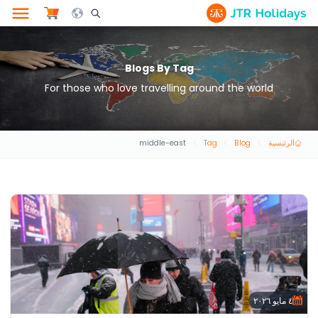
le Search Opener Icon
Blogs By Tag
For those who love travelling around the world
الرئيسية
Blog
Tag
middle-east
٤ مايو ٢٠٢٦