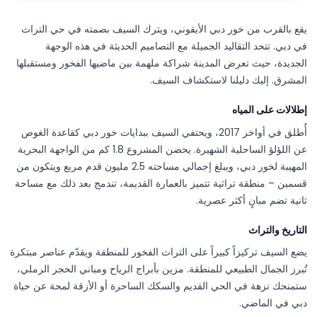
يقع بالقرب من خور دبي الأيقوني، ويترك السيف بصمته في حي التراث
في دبي. تتحد التقاليد الجميلة مع التصاميم الحديثة في هذه الوجهة
الجديدة، حيث تعرض المدينة شراكة ملهمة بين ماضيها الفخور ومستقبلها
المشرق. إليك دليلنا لاستكشاف السيف.
إطلالات على المياه
أُطلق في أواخر 2017، ويحتفي السيف ببدايات خور دبي كقاعدة الغوص
عن اللؤلؤ الساحلية الشهيرة. يحضن المشروع 1.8 كم من الواجهة البحرية
المهيبة لخور دبي، ويبلغ إجمالي مساحته 2.5 مليون قدم مربع ويتكون من
قسمين – منطقة تراثية تتميز بالعمارة القديمة، تندمج بعد ذلك مع مساحة
ثانية تضم مبانٍ أكثر عصرية.
التاريخ والتراث
يضع السيف تركيزاً كبيراً على التراث الفخور للمنطقة ويقدّم عناصر مبتكرة
تُبرز الجمال الطبيعي للمنطقة. مزين بأبراج الرياح ومباني الحجر الرملي،
ستمنحك نزهة في الحي القديم والسكك الساحرة أو الأزقة لمحة عن حياة
دبي في الماضي.