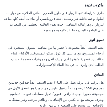
مأكولات لذيذة
طرق مترابطة تقود الزوار على طول المجري المائي الخلاب، مع خيارات
لتناول وجبة عائلية غير رسمية، عشاء رومانسي أو لقاءات أنيقة كلها متاحة
للزوار. تزدهر ثقافة المقاهي، حيث تقدم الغالبية العظمى من المطاعم
على الواجهة البحرية مقاعد خارجية موسمية.
تسوق أنيق
يضم السيف أيضاً مجموعة لا حصر لها من مفاهيم التسوق المنتشرة في
أرجاء المشروع، مع ما يلبي كل ذوق. يمكن للمتسوقين الأذكياء اقتناء
حقائب يد عصرية متوفرة لدى جنيف لندن ومجوهرات مصممة حسب
الطلب لدى وايرد أب في هذا الملاذ للإكسسوارات.
الفنادق
هل ترغب في غرفة تطل على الماء؟ يضم السيف أيضاً فندقين جديدين
بمجموع 550 غرفة وجناحاً. زعبيل هاوس من جميرا هو الفندق الأول في
مجموعة جميرا الجديدة 'راقي-عفوي'. تخيل مساحات تقودها التصاميم
وغرف مريحة مع ما يكفي من الإضافات، وطاقم مرحب وغير متطفّل،
بالإضافة إلى مسبح على السطح لا بد من زيارته.